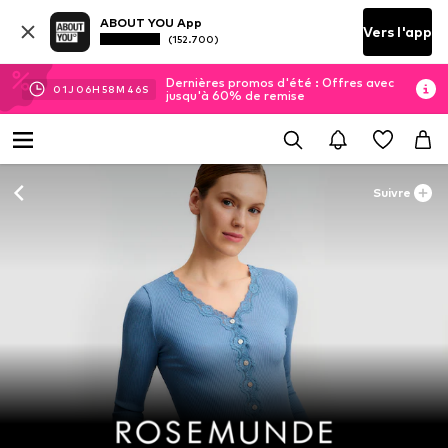
ABOUT YOU App
Vers l'app
(152.700)
Dernières promos d'été : Offres avec
01
J
06
H
58
M
45
S
jusqu'à 60% de remise
Suivre