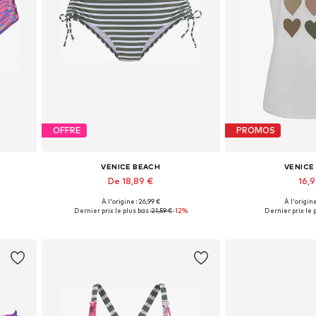
OFFRE
PROMOS
VENICE BEACH
VENICE
De 18,89 €
16,
À l'origine : 26,99 €
À l'origine
L, XXL
Tailles disponibles: S, M, L, XL, XXL
Tailles disponible
Dernier prix le plus bas :
21,59 €
-12%
Dernier prix le p
Ajouter au panier
Ajouter 