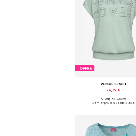
OFFRE
VENICE BEACH
24,29 €
À l'origine : 26,99 €
Tailles disponibles: XS, XS-S, M
Dernier prix le plus bas :
21,59 €
Ajouter au panier