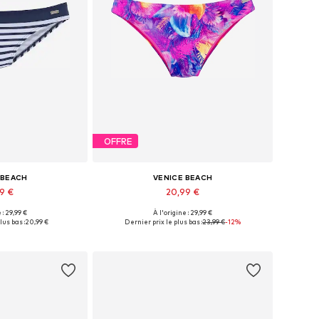
OFFRE
 BEACH
VENICE BEACH
99 €
20,99 €
+
3
 : 29,99 €
À l'origine : 29,99 €
usieurs tailles
Tailles disponibles: XS, S, M, L, XL, XXL
lus bas :
20,99 €
Dernier prix le plus bas :
23,99 €
-12%
au panier
Ajouter au panier