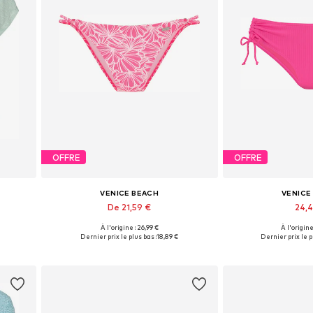
OFFRE
OFFRE
VENICE BEACH
VENICE
De 21,59 €
24,
À l'origine : 26,99 €
À l'origine
, L
Tailles disponibles: S, M, L, XL
Disponible en pl
Dernier prix le plus bas :
18,89 €
Dernier prix le p
Ajouter au panier
Ajouter 