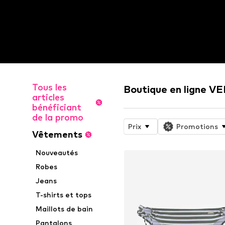
Tous les
Boutique en ligne 
articles
bénéficiant
de la promo
Prix
Promotions
Vêtements
Nouveautés
Robes
Jeans
T-shirts et tops
Maillots de bain
Pantalons