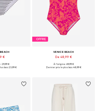
OFFRE
 BEACH
VENICE BEACH
99 €
De 48,99 €
 : 29,99 €
À l'origine : 69,99 €
: XS, M, L, XL, XXL
Tailles disponibles: XS, S, M, L, XL, XXL
lus bas :
23,99 €
Dernier prix le plus bas :
48,99 €
au panier
Ajouter au panier