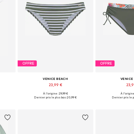
OFFRE
OFFRE
VENICE BEACH
VENICE
23,99 €
23,
+
3
À l'origine : 29,99 €
À l'origine
Tailles disponibles: XXS-XS, S-M, L-XL, XXL-XXXL
Disponible en plusieurs tailles
Tailles disponibles: 
Dernier prix le plus bas :
20,99 €
Dernier prix le p
Ajouter au panier
Ajouter 