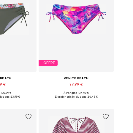
OFFRE
 BEACH
VENICE BEACH
99 €
27,99 €
 : 29,99 €
À l'origine : 34,99 €
XS, S, M, L, XL, XXL
Tailles disponibles: S, M, L, XXL
lus bas :
23,99 €
Dernier prix le plus bas :
24,49 €
au panier
Ajouter au panier