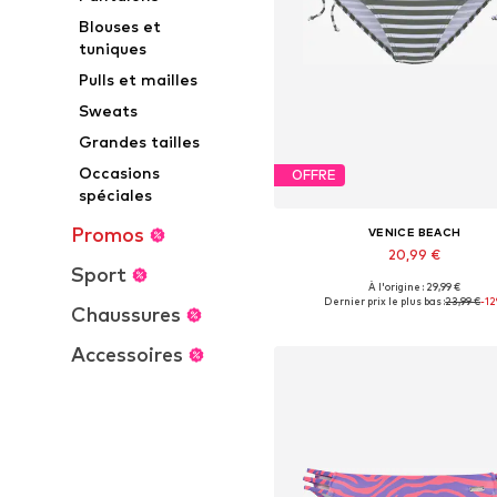
Blouses et
tuniques
Pulls et mailles
Sweats
Grandes tailles
Occasions
OFFRE
spéciales
Promos
VENICE BEACH
20,99 €
Sport
À l'origine : 29,99 €
Tailles disponibles: XS, S, M, L,
Dernier prix le plus bas :
23,99 €
-1
Chaussures
Ajouter au panier
Accessoires