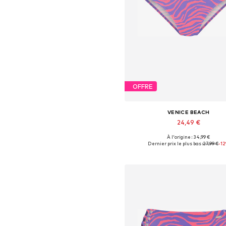
OFFRE
VENICE BEACH
24,49 €
À l'origine : 34,99 €
Tailles disponibles: XXS, XS, S, M,
Dernier prix le plus bas :
27,99 €
-1
Ajouter au panier