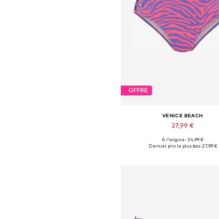
OFFRE
VENICE BEACH
27,99 €
À l'origine : 34,99 €
Tailles disponibles: XS, S, M, L, X
Dernier prix le plus bas :
27,99 €
Ajouter au panier