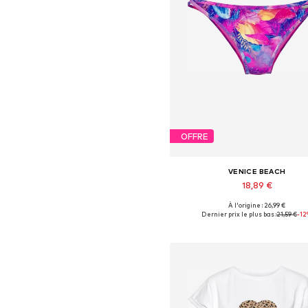
OFFRE
VENICE BEACH
18,89 €
À l'origine : 26,99 €
Tailles disponibles: S, M, XL
Dernier prix le plus bas :
21,59 €
-1
Ajouter au panier