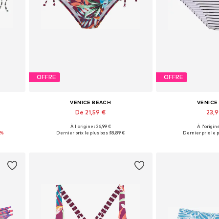
OFFRE
OFFRE
VENICE BEACH
VENICE
De 21,59 €
23,
À l'origine : 26,99 €
À l'origine
 XL
Tailles disponibles: XS, S, M, L, XL
Tailles disponibles
2%
Dernier prix le plus bas :
18,89 €
Dernier prix le p
Ajouter au panier
Ajouter 