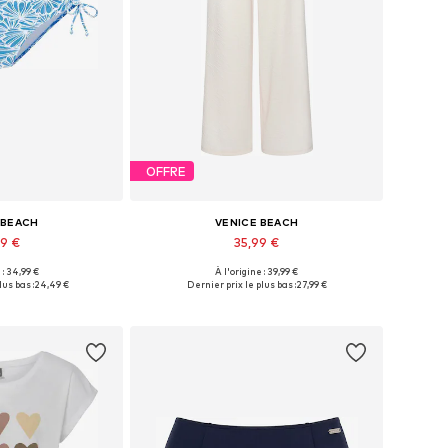
OFFRE
 BEACH
VENICE BEACH
49 €
35,99 €
 : 34,99 €
À l'origine : 39,99 €
: S, M, L, XL, XXL
Disponible en plusieurs tailles
lus bas :
24,49 €
Dernier prix le plus bas :
27,99 €
au panier
Ajouter au panier