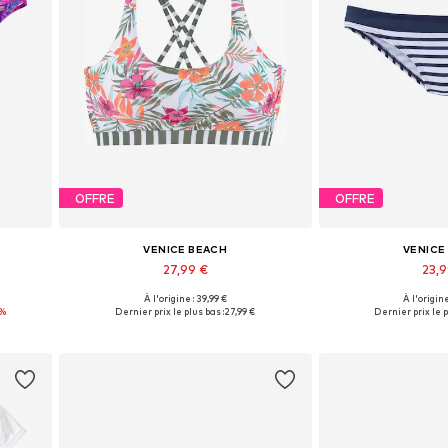
OFFRE
OFFRE
VENICE BEACH
VENICE
27,99 €
23,
+
3
À l'origine : 39,99 €
À l'origine
Tailles disponibles: 70, 75, 75, 80, 80
Disponible en pl
2%
Dernier prix le plus bas :
27,99 €
Dernier prix le p
Ajouter au panier
Ajouter 