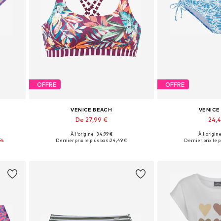
OFFRE
OFFRE
VENICE BEACH
VENICE
De 27,99 €
24,
À l'origine : 34,99 €
À l'origine
 L, XL
Tailles disponibles: 70 I, 75, 75, 80, 80
Tailles disponibles
2%
Dernier prix le plus bas :
24,49 €
Dernier prix le p
Ajouter au panier
Ajouter 