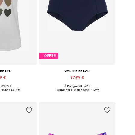
OFFRE
 BEACH
VENICE BEACH
99 €
27,99 €
 : 26,99 €
À l'origine : 34,99 €
s: XS, XS-S, M, L
Tailles disponibles: XS, S, M, L, XL, XXL
lus bas :
13,59 €
Dernier prix le plus bas :
24,49 €
au panier
Ajouter au panier