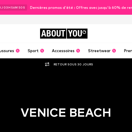
Dernières promos d'été : Offres avec jusqu'à 60% de re
3
J
03
H
56
M
49
S
ABOUT
YOU
ussures
Sport
Accessoires
Streetwear
Pre
RETOUR SOUS 30 JOURS
VENICE BEACH