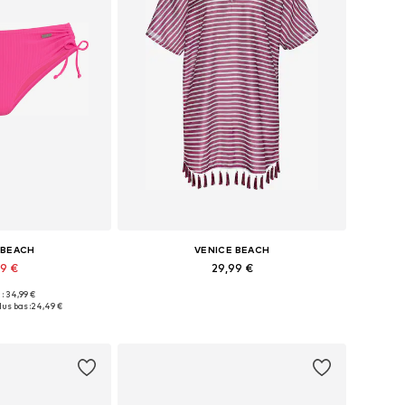
 BEACH
VENICE BEACH
49 €
29,99 €
+
1
 : 34,99 €
usieurs tailles
Tailles disponibles: 34, 36, 38, 40, 42, 44
lus bas :
24,49 €
au panier
Ajouter au panier