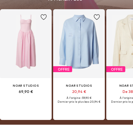
versatile silhouettes make every piece easy to style — from casual
daytime looks to effortless evening outfits.
OFFRE
OFFRE
NOAR STUDIOS
NOAR STUDIOS
NOAR S
69,90 €
20,94 €
De 38
À l'origine : 59,90 €
À l'origine
Dernier prix le plus bas :
20,94 €
Dernier prix le p