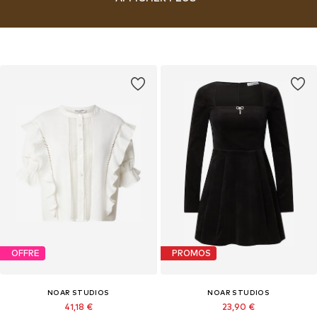
campaign shoot, Luisa is committed to actively involving her audience
in the brand and creating genuine, tangible touchpoints. Her passion
for spirituality and manifestation is woven into the brand, reflected in
the name noar – “nothing occurs at random.” This name embodies the
blend of meticulous planning and the belief that everything will fall
into place as it should – how beautiful is that!
OFFRE
PROMOS
NOAR STUDIOS
NOAR STUDIOS
41,18 €
23,90 €