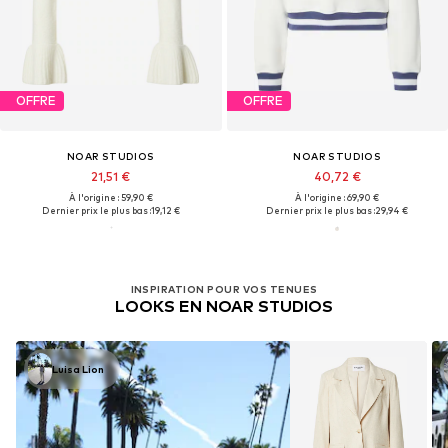
OFFRE
OFFRE
NOAR STUDIOS
NOAR STUDIOS
21,51 €
40,72 €
À l'origine : 59,90 €
À l'origine : 69,90 €
Dernier prix le plus bas :
19,12 €
Dernier prix le plus bas :
29,94 €
INSPIRATION POUR VOS TENUES
LOOKS EN NOAR STUDIOS
Luisa Lion