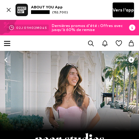
ABOUT YOU App
Vers l'app
(152.700)
Dernières promos d'été : Offres avec
02
J
01
H
02
M
02
S
jusqu'à 60% de remise
Suivre