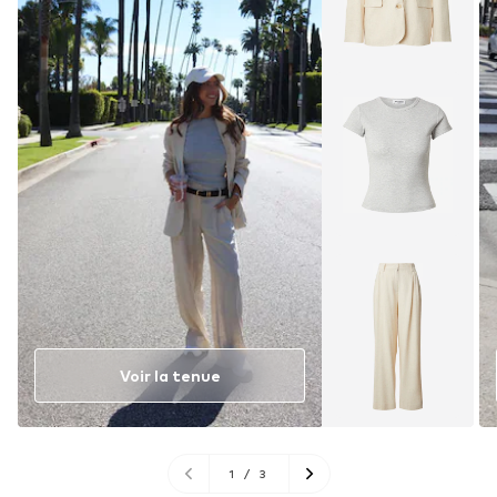
Voir la tenue
1
/
3