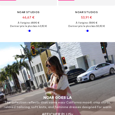
NOAR STUDIOS
NOAR STUDIOS
46,67 €
53,91 €
À l'origine : 69,90 €
À l'origine : 59,90 €
Dernier prix le plus bas :
43,92 €
Dernier prix le plus bas :
50,92 €
NOAR GOES LA
The collection reflects that same easy California mood: crisp shirts,
relaxed tailoring, soft knits, and feminine dresses designed for warm
days and long evenings. Light fabrics, fresh summer colors, and
AFFICHER PLUS