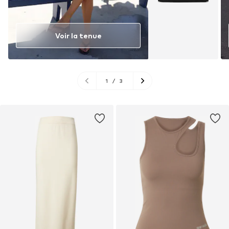
Voir la tenue
1
/
3