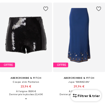
OFFRE
OFFRE
ABERCROMBIE & FITCH
ABERCROMBIE & FITCH
Coupe slim Pantalon
Jupe 'RAMADAN'
23,94 €
29,94 €
À l'origine : 59,90 €
À l'origine : 84,90 €
Dernier prix le plus bas :
22,45 €
Dernier prix le plus bas :
34,93 €
-14%
Filtrer & trier