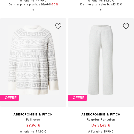
À l'origine : 44,90 €
À l'origine : 34,90 €
Dernier prix le plus bas :
22,69 €
-20%
Dernier prix le plus bas :
12,56 €
OFFRE
OFFRE
ABERCROMBIE & FITCH
ABERCROMBIE & FITCH
Pull-over
Regular Pantalon
29,96 €
De 31,43 €
À l'origine : 74,90 €
À l'origine : 59,90 €