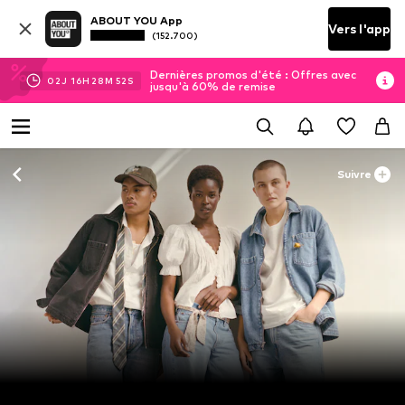
ABOUT YOU App
Vers l'app
(152.700)
Dernières promos d'été : Offres avec
02
J
16
H
28
M
51
S
jusqu'à 60% de remise
Suivre