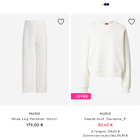
OFFRE
HUGO
HUGO
Wide Leg Pantalon 'Huzili'
Sweat-shirt 'Deroxina_9'
179,00 €
83,40 €
À l'origine : 139,00 €
Dernier prix le plus bas :
54,90 €