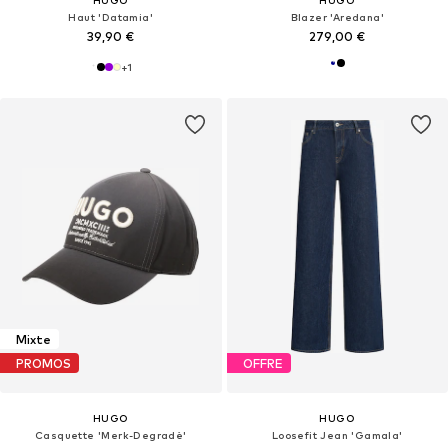
HUGO
HUGO
Haut 'Datamia'
Blazer 'Aredana'
39,90 €
279,00 €
+
1
Mixte
PROMOS
OFFRE
HUGO
HUGO
Casquette 'Merk-Degradè'
Loosefit Jean 'Gamala'