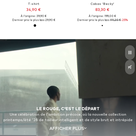
T-shirt
Cabas 'Becky'
34,90 €
83,30 €
À l'origine : 39,90 €
À l'origine : 199,00 €
Dernier prix le plus bas :
29,90 €
Dernier prix le plus bas :
111,20 €
-25%
LE ROUGE, C'EST LE DÉPART
Une célébration de l'ambition précoce, où la nouvelle collection
printemps/été '26 de tailleur intelligent et de style brut et intrépide
est destinée à ceux qui suivent leur propre chemin. Parce que
AFFICHER PLUS
l'ambition nous va mieux.