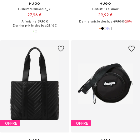
HUGO
HUGO
T-shirt 'Damacia_7'
T-shirt 'Delanor'
27,96 €
39,92 €
À l'origine : 69,90 €
Dernier prix le plus bas :
49,90 €
-20%
Dernier prix le plus bas :
23,16 €
+
1
OFFRE
OFFRE