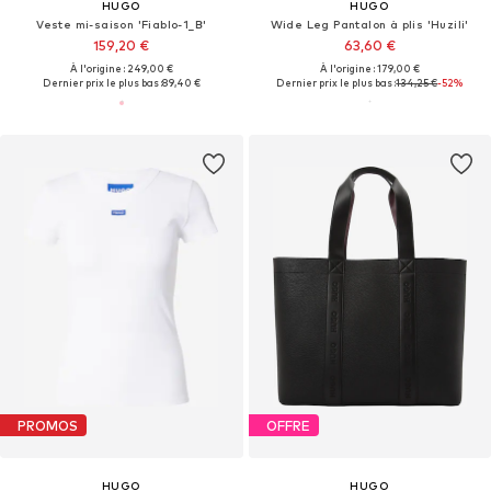
HUGO
HUGO
Veste mi-saison 'Fiablo-1_B'
Wide Leg Pantalon à plis 'Huzili'
159,20 €
63,60 €
À l'origine : 249,00 €
À l'origine : 179,00 €
Dernier prix le plus bas :
89,40 €
Dernier prix le plus bas :
134,25 €
-52%
PROMOS
OFFRE
HUGO
HUGO