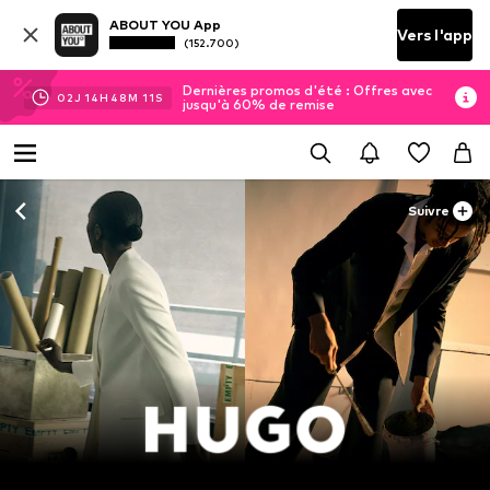
ABOUT YOU App
Vers l'app
(152.700)
Dernières promos d'été : Offres avec
02
J
14
H
48
M
09
S
jusqu'à 60% de remise
Suivre