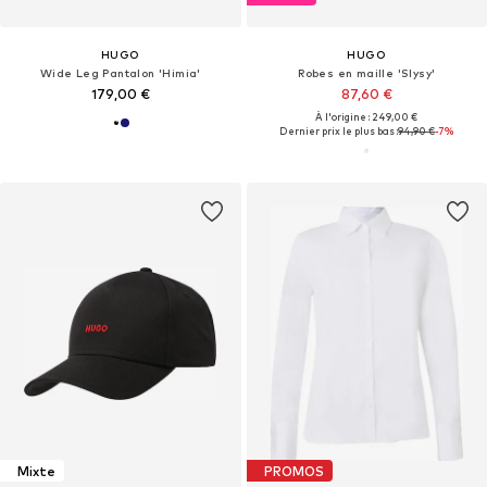
HUGO
HUGO
Wide Leg Pantalon 'Himia'
Robes en maille 'Slysy'
179,00 €
87,60 €
À l'origine : 249,00 €
Dernier prix le plus bas :
94,90 €
-7%
Mixte
PROMOS