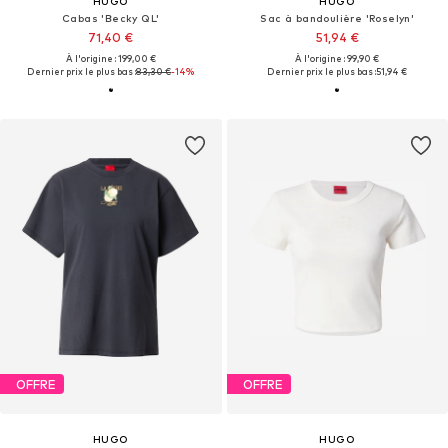
HUGO
HUGO
Cabas 'Becky QL'
Sac à bandoulière 'Roselyn'
71,40 €
51,94 €
À l'origine : 199,00 €
À l'origine : 99,90 €
Dernier prix le plus bas :
83,30 €
-14%
Dernier prix le plus bas :
51,94 €
OFFRE
OFFRE
HUGO
HUGO