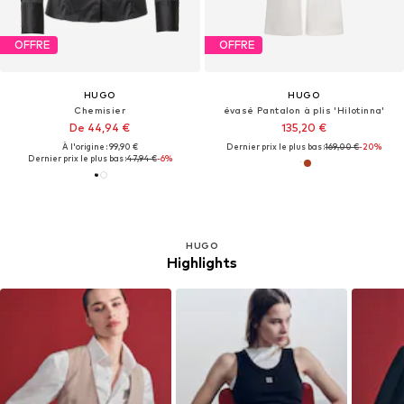
OFFRE
OFFRE
HUGO
HUGO
Chemisier
évasé Pantalon à plis 'Hilotinna'
De 44,94 €
135,20 €
À l'origine : 99,90 €
Dernier prix le plus bas :
169,00 €
-20%
Dernier prix le plus bas :
47,94 €
-6%
HUGO
Highlights