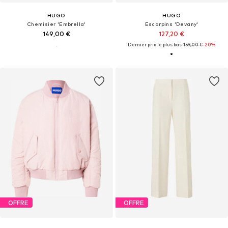
HUGO
HUGO
Chemisier 'Embrella'
Escarpins 'Devany'
149,00 €
127,20 €
Dernier prix le plus bas :
159,00 €
-20%
OFFRE
OFFRE