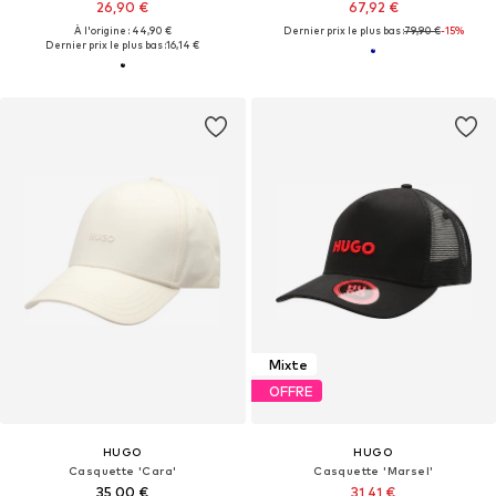
26,90 €
67,92 €
À l'origine : 44,90 €
Dernier prix le plus bas :
79,90 €
-15%
Dernier prix le plus bas :
16,14 €
Mixte
OFFRE
HUGO
HUGO
Casquette 'Cara'
Casquette 'Marsel'
35,00 €
31,41 €