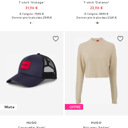
T-shirt 'Vintage'
T-shirt 'Delanor'
31,96 €
23,96 €
À l'origine : 79,90 €
À l'origine : 59,90 €
Dernier prix le plus bas :
29,95 €
Dernier prix le plus bas :
23,81 €
Mixte
OFFRE
HUGO
HUGO
Casquette 'Kody'
Pull-over 'Sellen'