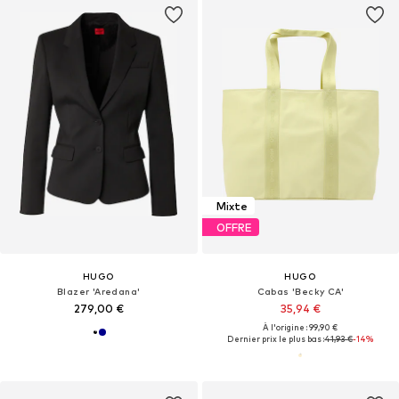
Mixte
OFFRE
HUGO
HUGO
Blazer 'Aredana'
Cabas 'Becky CA'
279,00 €
35,94 €
À l'origine : 99,90 €
Dernier prix le plus bas :
41,93 €
-14%