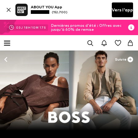
ABOUT YOU App
Vers l'app
(152.700)
Dernières promos d'été : Offres avec
03
J
18
H
10
M
14
S
jusqu'à 60% de remise
Suivre