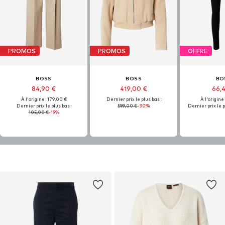
PROMOS
PROMOS
OFFRE
BOSS
BOSS
BO
84,90 €
419,00 €
66,
À l'origine : 179,00 €
Dernier prix le plus bas :
À l'origine
Dernier prix le plus bas :
599,00 €
-30%
Dernier prix le p
105,00 €
-19%