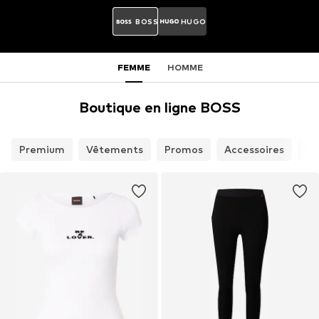
BOSS
HUGO
FEMME
HOMME
Boutique en ligne BOSS
Premium
Vêtements
Promos
Accessoires
Ch