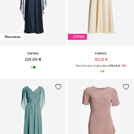
Nouveau
OFFRE
SWING
SWING
229,00 €
152,15 €
Dernier prix le plus bas :
179,00 €
-15%