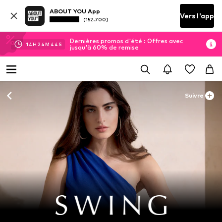
ABOUT YOU App
Vers l'app
(152.700)
Dernières promos d'été : Offres avec
14
H
24
M
42
S
jusqu'à 60% de remise
Suivre