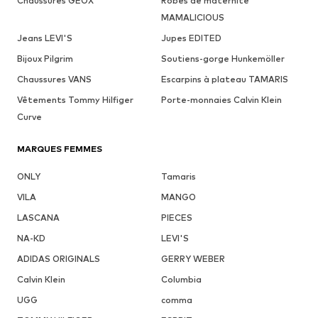
Chaussures GEOX
Robes de maternité
MAMALICIOUS
Jeans LEVI'S
Jupes EDITED
Bijoux Pilgrim
Soutiens-gorge Hunkemöller
Chaussures VANS
Escarpins à plateau TAMARIS
Vêtements Tommy Hilfiger
Porte-monnaies Calvin Klein
Curve
MARQUES FEMMES
ONLY
Tamaris
VILA
MANGO
LASCANA
PIECES
NA-KD
LEVI'S
ADIDAS ORIGINALS
GERRY WEBER
Calvin Klein
Columbia
UGG
comma