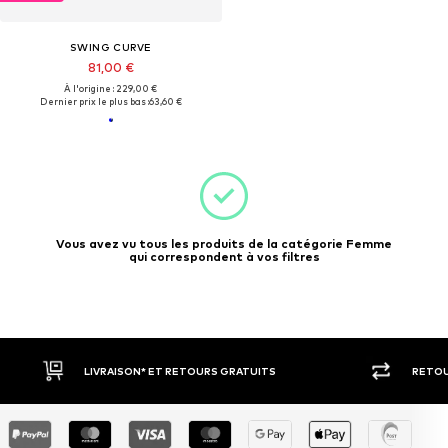
SWING CURVE
81,00 €
À l'origine : 229,00 €
Dernier prix le plus bas :
63,60 €
Vous avez vu tous les produits de la catégorie Femme
qui correspondent à vos filtres
LIVRAISON* ET RETOURS GRATUITS
RETOU