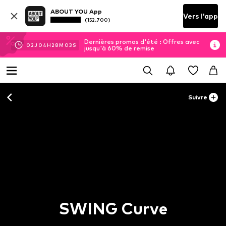
ABOUT YOU App
Vers l'app
(152.700)
Dernières promos d'été : Offres avec
02
J
04
H
28
M
03
S
jusqu'à 60% de remise
Suivre
SWING Curve