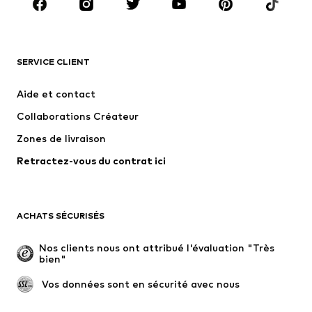
Accessoires
Premium
VÊTEMENTS
SERVICE CLIENT
Nouveautés
Tendance
Robes
Jeans
Aide et contact
T-shirts et tops
Pantalons
Collaborations Créateur
Vestes
Pulls et mailles
Zones de livraison
Lingerie
Blouses et tuniques
Retractez-vous du contrat ici
Manteaux
Jupes
Maillots de bain
Sweats
Blazers
Combinaisons et salopettes
ACHATS SÉCURISÉS
Grandes tailles
Maternité
Occasions spéciales
Exclusif
Nos clients nous ont attribué l'évaluation "Très 
bien"
Remise à neuf
 Vos données sont en sécurité avec nous
CHAUSSURES