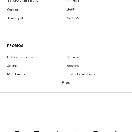
TOMMY HILFIGER
ESPRIT
Gabor
GAP
Trendyol
GUESS
PROMOS
Pulls et mailles
Robes
Jeans
Vestes
Manteaux
T-shirts et tops
Plus
Pantalons
Lingerie
Jupes
Blouses et tuniques
Sweats
Blazers
Maillots de bain
Combinaisons et salopettes
Grandes tailles
Maternité
Chaussures
Sport