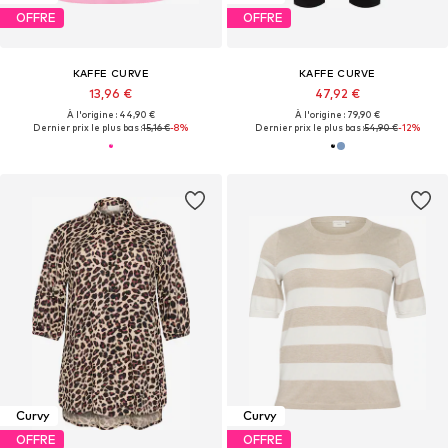
OFFRE
OFFRE
KAFFE CURVE
KAFFE CURVE
13,96 €
47,92 €
À l'origine : 44,90 €
À l'origine : 79,90 €
Dernier prix le plus bas :
15,16 €
-8%
Dernier prix le plus bas :
54,90 €
-12%
Curvy
Curvy
OFFRE
OFFRE