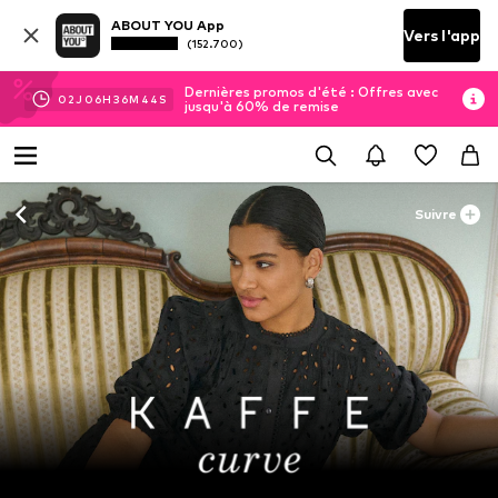
ABOUT YOU App
Vers l'app
(152.700)
Dernières promos d'été : Offres avec
02
J
06
H
36
M
42
S
jusqu'à 60% de remise
Suivre