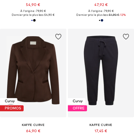
54,90 €
47,92 €
À l'origine : 79,90 €
À l'origine : 79,90 €
Dernier prix le plus bas :
54,90 €
Dernier prix le plus bas :
54,90 €
-12%
Curvy
Curvy
PROMOS
OFFRE
KAFFE CURVE
KAFFE CURVE
64,90 €
17,45 €