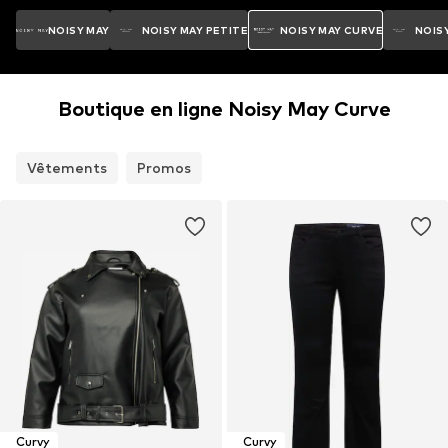
NOISY MAY
NOISY MAY PETITE
NOISY MAY CURVE
NOISY
Boutique en ligne Noisy May Curve
Vêtements
Promos
Curvy
Curvy