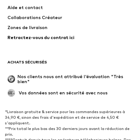
Robes
Jeans
Aide et contact
T-shirts et tops
Pantalons
Collaborations Créateur
Vestes
Pulls et mailles
Zones de livraison
Lingerie
Blouses et tuniques
Retractez-vous du contrat ici
Manteaux
Jupes
Maillots de bain
Sweats
Blazers
Combinaisons et salopettes
ACHATS SÉCURISÉS
Grandes tailles
Maternité
Occasions spéciales
Exclusif
Nos clients nous ont attribué l'évaluation "Très 
bien"
Remise à neuf
 Vos données sont en sécurité avec nous
CHAUSSURES
Nouveautés
Tendance
*Livraison gratuite & service pour les commandes supérieures à
34,90 €, sinon des frais d'expédition et de service de 4,50 €
Baskets
Bottines
s'appliquent.
**Prix total le plus bas des 30 derniers jours avant la réduction de
Escarpins et talons hauts
Bottes
prix.
Sandales
Chaussures basses
****Gratuit depuis tous les opérateurs téléphoniques belges. Des