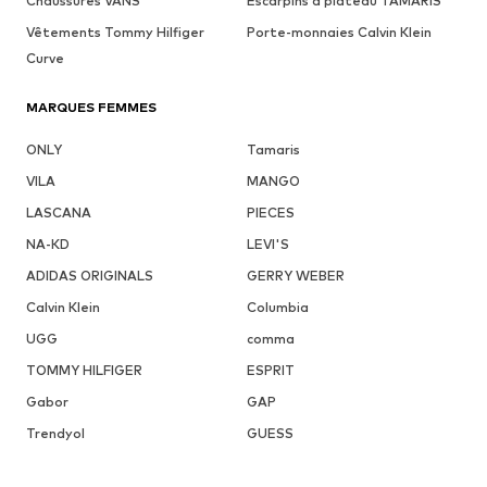
Chaussures VANS
Escarpins à plateau TAMARIS
Vêtements Tommy Hilfiger
Porte-monnaies Calvin Klein
Curve
MARQUES FEMMES
ONLY
Tamaris
VILA
MANGO
LASCANA
PIECES
NA-KD
LEVI'S
ADIDAS ORIGINALS
GERRY WEBER
Calvin Klein
Columbia
UGG
comma
TOMMY HILFIGER
ESPRIT
Gabor
GAP
Trendyol
GUESS