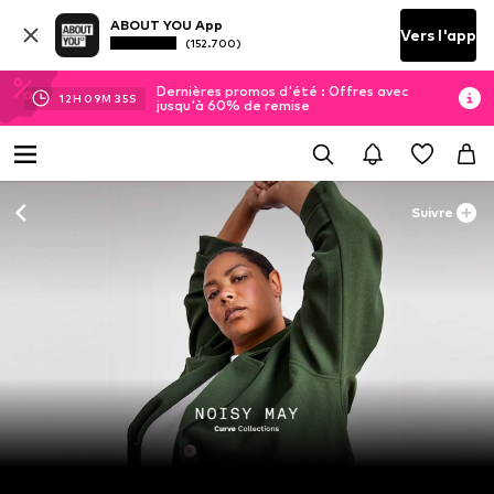
ABOUT YOU App
Vers l'app
(152.700)
Dernières promos d'été : Offres avec
12
H
09
M
32
S
jusqu'à 60% de remise
Suivre