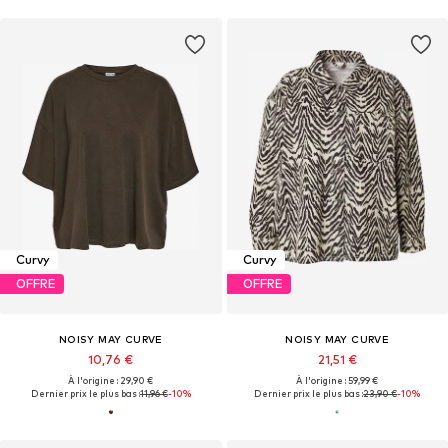
Curvy
Curvy
OFFRE
OFFRE
NOISY MAY CURVE
NOISY MAY CURVE
10,76 €
21,51 €
À l'origine : 29,90 €
À l'origine : 59,99 €
Dernier prix le plus bas :
11,96 €
-10%
Dernier prix le plus bas :
23,90 €
-10%