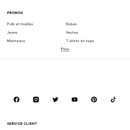
PROMOS
Pulls et mailles
Robes
Jeans
Vestes
Manteaux
T-shirts et tops
Plus
Pantalons
Lingerie
Jupes
Blouses et tuniques
Sweats
Blazers
Maillots de bain
Combinaisons et salopettes
Grandes tailles
Maternité
Chaussures
Sport
Accessoires
Premium
VÊTEMENTS
SERVICE CLIENT
Nouveautés
Tendance