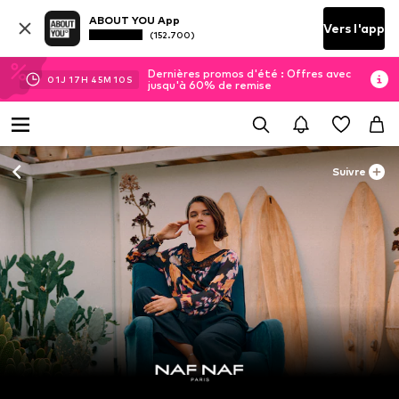
ABOUT YOU App
Vers l'app
(152.700)
Dernières promos d'été : Offres avec
01
J
17
H
45
M
10
S
jusqu'à 60% de remise
Suivre