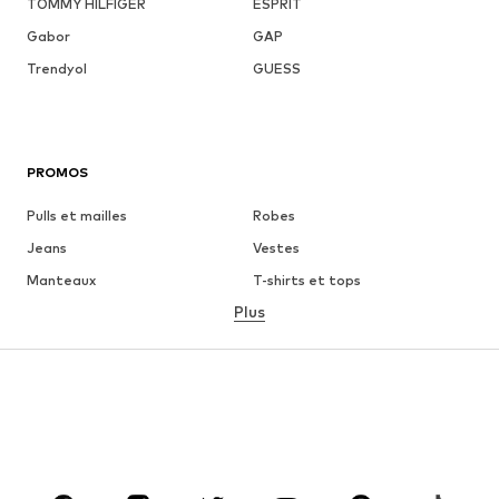
TOMMY HILFIGER
ESPRIT
Gabor
GAP
Trendyol
GUESS
PROMOS
Pulls et mailles
Robes
Jeans
Vestes
Manteaux
T-shirts et tops
Plus
Pantalons
Lingerie
Jupes
Blouses et tuniques
Sweats
Blazers
Maillots de bain
Combinaisons et salopettes
Grandes tailles
Maternité
Chaussures
Sport