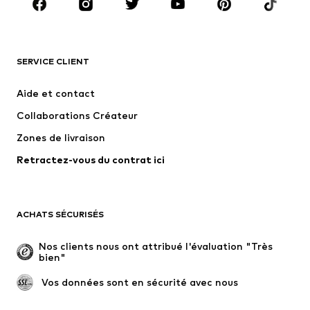
Accessoires
Premium
VÊTEMENTS
SERVICE CLIENT
Nouveautés
Tendance
Robes
Jeans
Aide et contact
T-shirts et tops
Pantalons
Collaborations Créateur
Vestes
Pulls et mailles
Zones de livraison
Lingerie
Blouses et tuniques
Retractez-vous du contrat ici
Manteaux
Jupes
Maillots de bain
Sweats
Blazers
Combinaisons et salopettes
ACHATS SÉCURISÉS
Grandes tailles
Maternité
Occasions spéciales
Exclusif
Nos clients nous ont attribué l'évaluation "Très 
bien"
Remise à neuf
 Vos données sont en sécurité avec nous
CHAUSSURES