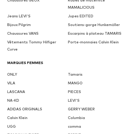
Chaussures GEOX
Robes de maternité
MAMALICIOUS
Jeans LEVI'S
Jupes EDITED
Bijoux Pilgrim
Soutiens-gorge Hunkemöller
Chaussures VANS
Escarpins à plateau TAMARIS
Vêtements Tommy Hilfiger
Porte-monnaies Calvin Klein
Curve
MARQUES FEMMES
ONLY
Tamaris
VILA
MANGO
LASCANA
PIECES
NA-KD
LEVI'S
ADIDAS ORIGINALS
GERRY WEBER
Calvin Klein
Columbia
UGG
comma