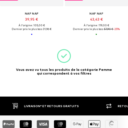
NAF NAF
NAF NAF
39,95 €
43,43 €
À l'origine : 105,00 €
À l'origine : 119,00 €
Dernier prix le plus bas :
31,96 €
Dernier prix le plus bas :
57,90 €
-25%
Vous avez vu tous les produits de la catégorie Femme
qui correspondent à vos filtres
LIVRAISON* ET RETOURS GRATUITS
RETOU