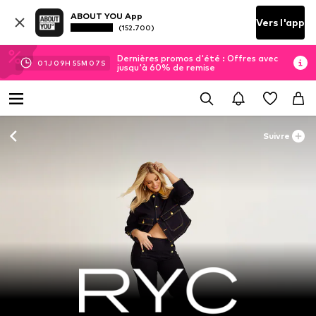
ABOUT YOU App
Vers l'app
(152.700)
Dernières promos d'été : Offres avec
01
J
09
H
55
M
07
S
jusqu'à 60% de remise
Suivre