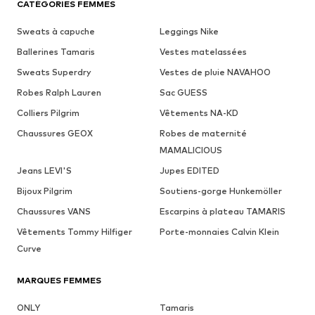
CATÉGORIES FEMMES
Sweats à capuche
Leggings Nike
Ballerines Tamaris
Vestes matelassées
Sweats Superdry
Vestes de pluie NAVAHOO
Robes Ralph Lauren
Sac GUESS
Colliers Pilgrim
Vêtements NA-KD
Chaussures GEOX
Robes de maternité
MAMALICIOUS
Jeans LEVI'S
Jupes EDITED
Bijoux Pilgrim
Soutiens-gorge Hunkemöller
Chaussures VANS
Escarpins à plateau TAMARIS
Vêtements Tommy Hilfiger
Porte-monnaies Calvin Klein
Curve
MARQUES FEMMES
ONLY
Tamaris