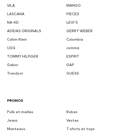
VILA
MANGO
LASCANA
PIECES
NA-KD
LEVI'S
ADIDAS ORIGINALS
GERRY WEBER
Calvin Klein
Columbia
UGG
comma
TOMMY HILFIGER
ESPRIT
Gabor
GAP
Trendyol
GUESS
PROMOS
Pulls et mailles
Robes
Jeans
Vestes
Manteaux
T-shirts et tops