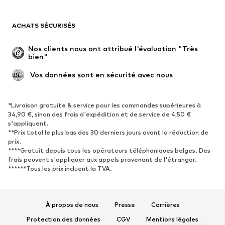
Maillots de bain
Sweats
Blazers
Combinaisons et salopettes
ACHATS SÉCURISÉS
Grandes tailles
Maternité
Occasions spéciales
Exclusif
Nos clients nous ont attribué l'évaluation "Très 
bien"
Remise à neuf
 Vos données sont en sécurité avec nous
CHAUSSURES
Nouveautés
Tendance
*Livraison gratuite & service pour les commandes supérieures à
34,90 €, sinon des frais d'expédition et de service de 4,50 €
Baskets
Bottines
s'appliquent.
**Prix total le plus bas des 30 derniers jours avant la réduction de
Escarpins et talons hauts
Bottes
prix.
Sandales
Chaussures basses
****Gratuit depuis tous les opérateurs téléphoniques belges. Des
frais peuvent s'appliquer aux appels provenant de l'étranger.
Chaussures de sport
Ballerines
******Tous les prix incluent la TVA.
Mules
Chaussons
Chaussures aquatiques
Exclusif
À propos de nous
Presse
Carrières
SPORT
Protection des données
CGV
Mentions légales