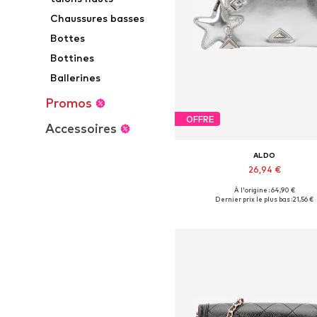
Chaussures basses
Bottes
Bottines
Ballerines
Promos
OFFRE
Accessoires
ALDO
26,94 €
À l'origine : 64,90 €
Tailles disponibles: One Siz
Dernier prix le plus bas :
21,56 €
Ajouter au panier