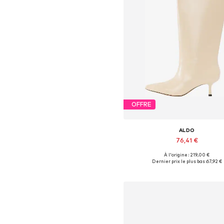
OFFRE
ALDO
76,41 €
À l'origine : 219,00 €
Tailles disponibles: 35, 36, 37, 38
Dernier prix le plus bas :
67,92 €
Ajouter au panier