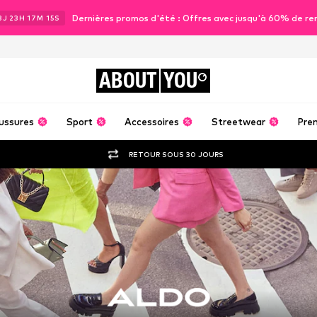
Dernières promos d'été : Offres avec jusqu'à 60% de re
3
J
23
H
17
M
14
S
ABOUT
YOU
ussures
Sport
Accessoires
Streetwear
Pre
RETOUR SOUS 30 JOURS