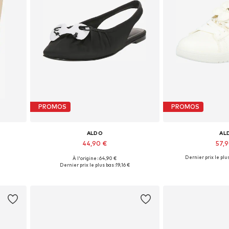
PROMOS
PROMOS
ALDO
AL
44,90 €
57,
Dernier prix le plus
À l'origine : 64,90 €
, 42,5
Tailles disponibles: 38
Tailles disp
Dernier prix le plus bas :
19,16 €
Ajouter au panier
Ajouter 