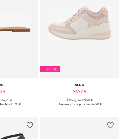
OFFRE
DO
ALDO
92 €
63,92 €
 : 59,90 €
À l'origine : 89,90 €
ibles: 36-36,5
Tailles disponibles: 41-41,5
lus bas :
23,95 €
Dernier prix le plus bas :
26,90 €
au panier
Ajouter au panier