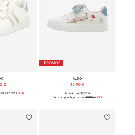
PROMOS
DO
ALDO
90 €
29,90 €
 bas :
84,90 €
-31%
À l'origine : 99,90 €
onibles: 37
Tailles disponibles: 39-39,5
Dernier prix le plus bas :
39,90 €
-25%
au panier
Ajouter au panier