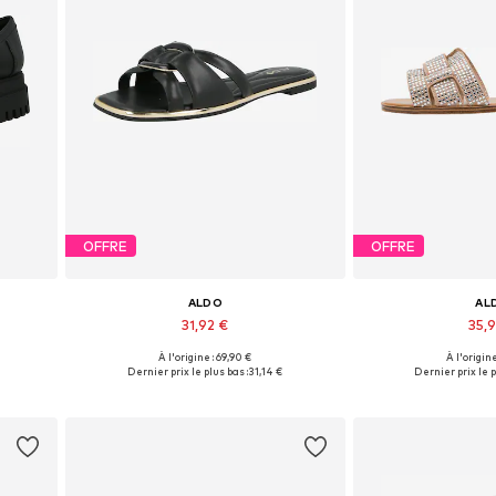
OFFRE
OFFRE
ALDO
AL
31,92 €
35,
À l'origine : 69,90 €
À l'origine
Tailles disponibles: 37
Tailles dispon
Dernier prix le plus bas :
31,14 €
Dernier prix le p
Ajouter au panier
Ajouter 