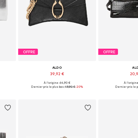
OFFRE
OFFRE
ALDO
AL
39,92 €
20,
À l'origine : 64,90 €
À l'origine
e
Tailles disponibles: One Size
Tailles disponi
Dernier prix le plus bas :
49,90 €
-20%
Dernier prix le p
Ajouter au panier
Ajouter 