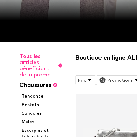
Tous les
Boutique en ligne A
articles
bénéficiant
de la promo
Prix
Promotions
Chaussures
Tendance
Baskets
Sandales
Mules
Escarpins et
talons hauts