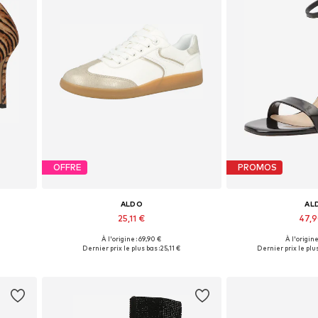
OFFRE
PROMOS
ALDO
AL
25,11 €
47,
À l'origine : 69,90 €
À l'origine
Tailles disponibles: 36-36,5
Tailles disp
Dernier prix le plus bas :
25,11 €
Dernier prix le plus
Ajouter au panier
Ajouter 