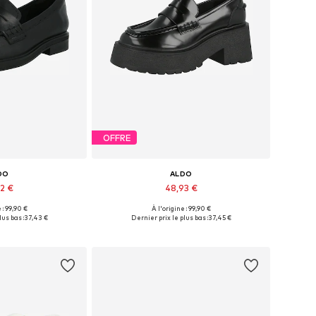
OFFRE
DO
ALDO
92 €
48,93 €
 : 99,90 €
À l'origine : 99,90 €
les: 37, 39-39,5
Tailles disponibles: 39-39,5, 41-41,5
lus bas :
37,43 €
Dernier prix le plus bas :
37,45 €
au panier
Ajouter au panier