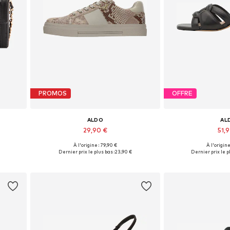
PROMOS
OFFRE
ALDO
AL
29,90 €
51,9
À l'origine : 79,90 €
À l'origine
e
Tailles disponibles: 38, 39-39,5, 40
Tailles disponibles
Dernier prix le plus bas :
23,90 €
Dernier prix le pl
Ajouter au panier
Ajouter 