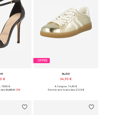
OFFRE
DO
ALDO
90 €
34,93 €
 : 79,90 €
À l'origine : 74,90 €
onibles: 37
Tailles disponibles: 37, 38
 bas :
54,90 €
-12%
Dernier prix le plus bas :
27,45 €
au panier
Ajouter au panier