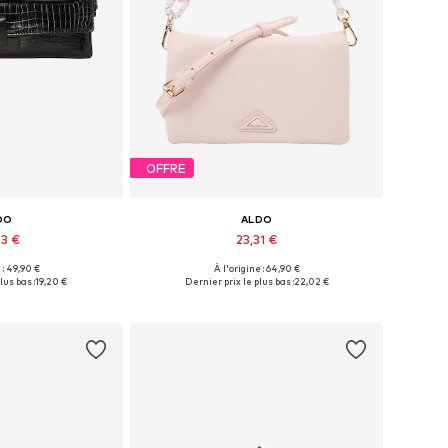
OFFRE
DO
ALDO
93 €
23,31 €
 : 49,90 €
À l'origine : 64,90 €
bles: One Size
Tailles disponibles: One Size
lus bas :
19,20 €
Dernier prix le plus bas :
22,02 €
au panier
Ajouter au panier