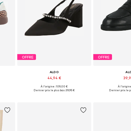
OFFRE
OFFRE
ALDO
AL
44,94 €
39,
À l'origine : 109,00 €
À l'origine
39,5, 40
Tailles disponibles: 39-39,5, 40
Tailles disponib
Dernier prix le plus bas :
39,95 €
Dernier prix le p
Ajouter au panier
Ajouter 