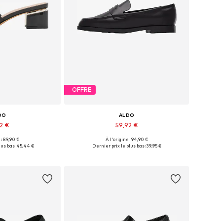
OFFRE
DO
ALDO
2 €
59,92 €
 : 89,90 €
À l'origine : 94,90 €
: 36-36,5, 39-39,5
Tailles disponibles: 37, 39-39,5
us bas :
45,44 €
Dernier prix le plus bas :
39,95 €
au panier
Ajouter au panier