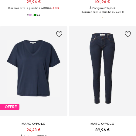
29,94 €
101,96 €
Dernier prix le plus bas :
49,90 €
-40%
À l'origine : 119,95 €
Dernier prix le plus bas :
79,90 €
+
4
OFFRE
MARC O'POLO
MARC O'POLO
24,43 €
89,96 €