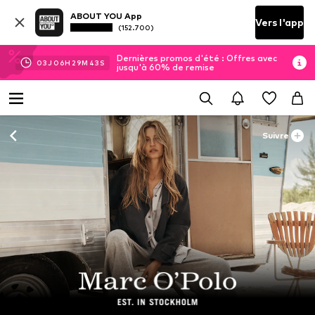
ABOUT YOU App
Vers l'app
(152.700)
Dernières promos d'été : Offres avec
03
J
06
H
29
M
41
S
jusqu'à 60% de remise
Suivre