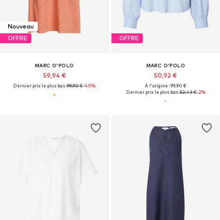
Nouveau
OFFRE
OFFRE
MARC O'POLO
MARC O'POLO
59,94 €
50,92 €
Dernier prix le plus bas :
99,90 €
-40%
À l'origine : 99,90 €
Dernier prix le plus bas :
52,43 €
-2%