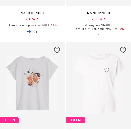
MARC O'POLO
MARC O'POLO
23,94 €
233,10 €
Dernier prix le plus bas :
39,90 €
-40%
À l'origine : 289,00 €
Dernier prix le plus bas :
259,00 €
-10%
+
1
OFFRE
OFFRE