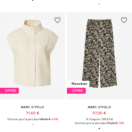
Nouveau
OFFRE
OFFRE
MARC O'POLO
MARC O'POLO
71,40 €
97,30 €
Dernier prix le plus bas :
119,00 €
-40%
À l'origine : 139,00 €
Dernier prix le plus bas :
111,20 €
-12%