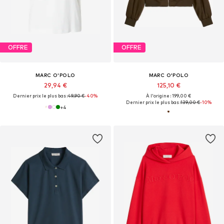
OFFRE
OFFRE
MARC O'POLO
MARC O'POLO
29,94 €
125,10 €
Dernier prix le plus bas :
49,90 €
-40%
À l'origine : 199,00 €
Dernier prix le plus bas :
139,00 €
-10%
+
4