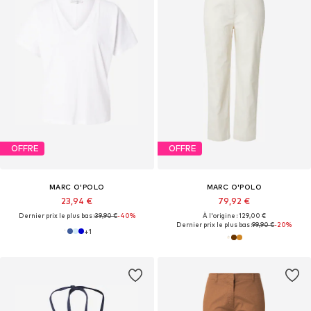
OFFRE
OFFRE
MARC O'POLO
MARC O'POLO
23,94 €
79,92 €
Dernier prix le plus bas :
39,90 €
-40%
À l'origine : 129,00 €
Dernier prix le plus bas :
99,90 €
-20%
+
1