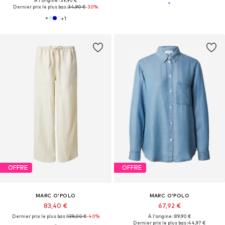
À l'origine : 39,90 €
Dernier prix le plus bas :
34,90 €
-30%
+
1
OFFRE
OFFRE
MARC O'POLO
MARC O'POLO
83,40 €
67,92 €
Dernier prix le plus bas :
139,00 €
-40%
À l'origine : 89,90 €
Dernier prix le plus bas :
44,97 €