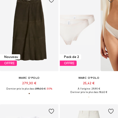
Nouveau
Pack de 2
OFFRE
OFFRE
MARC O'POLO
MARC O'POLO
279,30 €
25,42 €
Dernier prix le plus bas :
399,00 €
-30%
À l'origine : 29,90 €
Dernier prix le plus bas :
18,62 €