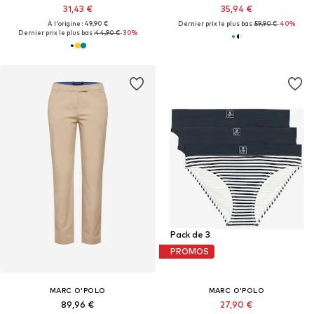
31,43 €
35,94 €
À l'origine : 49,90 €
Dernier prix le plus bas :
59,90 €
-40%
Dernier prix le plus bas :
44,90 €
-30%
Pack de 3
PROMOS
MARC O'POLO
MARC O'POLO
89,96 €
27,90 €