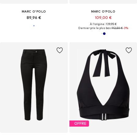
MARC O'POLO
MARC O'POLO
89,96 €
109,00 €
À l'origine : 139,95 €
Dernier prix le plus bas :
112,50 €
-3%
OFFRE