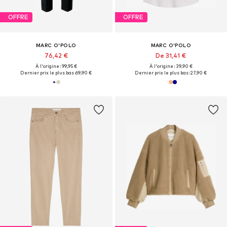
OFFRE
OFFRE
MARC O'POLO
MARC O'POLO
76,42 €
De 31,41 €
À l'origine : 99,95 €
À l'origine : 39,90 €
Dernier prix le plus bas :
69,90 €
Dernier prix le plus bas :
27,90 €