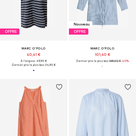
Nouveau
OFFRE
OFFRE
MARC O'POLO
MARC O'POLO
40,41 €
101,40 €
À l'origine : 49,90 €
Dernier prix le plus bas :
169,00 €
-40%
Dernier prix le plus bas :
34,90 €