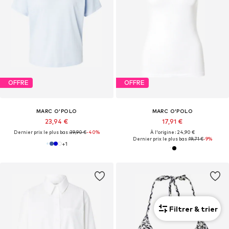
OFFRE
OFFRE
MARC O'POLO
MARC O'POLO
23,94 €
17,91 €
Dernier prix le plus bas :
39,90 €
-40%
À l'origine : 24,90 €
Dernier prix le plus bas :
19,71 €
-9%
+
1
Filtrer & trier