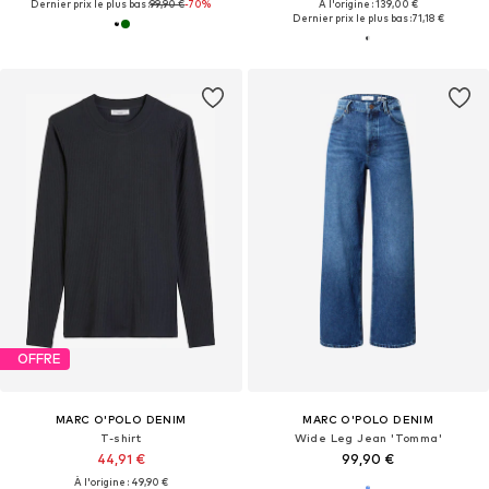
Dernier prix le plus bas :
99,90 €
-70%
À l'origine : 139,00 €
Dernier prix le plus bas :
71,18 €
OFFRE
MARC O'POLO DENIM
MARC O'POLO DENIM
T-shirt
Wide Leg Jean 'Tomma'
44,91 €
99,90 €
À l'origine : 49,90 €