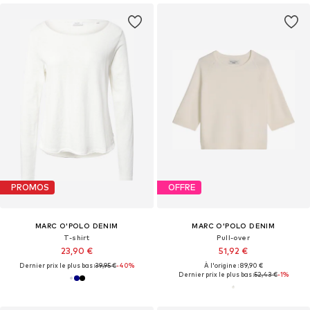
PROMOS
OFFRE
MARC O'POLO DENIM
MARC O'POLO DENIM
T-shirt
Pull-over
23,90 €
51,92 €
Dernier prix le plus bas :
39,95 €
-40%
À l'origine : 89,90 €
Dernier prix le plus bas :
52,43 €
-1%