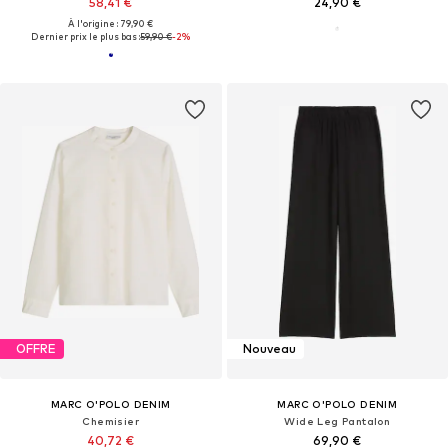
58,41 €
24,90 €
À l'origine : 79,90 €
Dernier prix le plus bas :
59,90 €
-2%
OFFRE
Nouveau
MARC O'POLO DENIM
MARC O'POLO DENIM
Chemisier
Wide Leg Pantalon
40,72 €
69,90 €