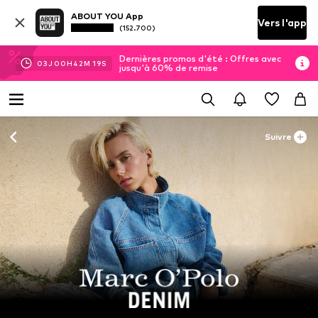
ABOUT YOU App
Vers l'app
(152.700)
Dernières promos d'été : Offres avec
03
J
00
H
42
M
17
S
jusqu'à 60% de remise
Suivre