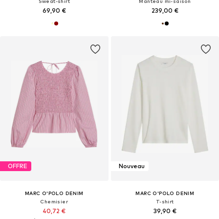
Sweat-shirt
Manteau mi-saison
69,90 €
239,00 €
OFFRE
Nouveau
MARC O'POLO DENIM
MARC O'POLO DENIM
Chemisier
T-shirt
40,72 €
39,90 €