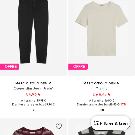
OFFRE
OFFRE
MARC O'POLO DENIM
MARC O'POLO DENIM
Coupe slim Jean 'Freja'
T-shirt
84,96 €
De 8,45 €
À l'origine : 99,95 €
À l'origine : 16,90 €
Dernier prix le plus bas :
69,90 €
Dernier prix le plus bas :
13,52 €
-37%
Filtrer & trier