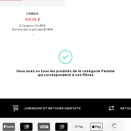
CABAIA
109,95 €
À l'origine : 124,95 €
Dernier prix le plus bas :
87,96 €
Vous avez vu tous les produits de la catégorie Femme
qui correspondent à vos filtres
LIVRAISON* ET RETOURS GRATUITS
RETOU