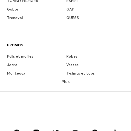
TOMMY HILFIGER
ESPRIT
Gabor
GAP
Trendyol
GUESS
PROMOS
Pulls et mailles
Robes
Jeans
Vestes
Manteaux
T-shirts et tops
Plus
Pantalons
Lingerie
Jupes
Blouses et tuniques
Sweats
Blazers
Maillots de bain
Combinaisons et salopettes
Grandes tailles
Maternité
Chaussures
Sport