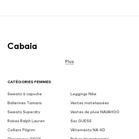
Cabaia
Plus
CATÉGORIES FEMMES
Sweats à capuche
Leggings Nike
Ballerines Tamaris
Vestes matelassées
Sweats Superdry
Vestes de pluie NAVAHOO
Robes Ralph Lauren
Sac GUESS
Colliers Pilgrim
Vêtements NA-KD
Chaussures GEOX
Robes de maternité