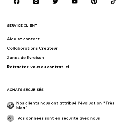
Accessoires
Premium
VÊTEMENTS
SERVICE CLIENT
Nouveautés
Tendance
Robes
Jeans
Aide et contact
T-shirts et tops
Pantalons
Collaborations Créateur
Vestes
Pulls et mailles
Zones de livraison
Lingerie
Blouses et tuniques
Retractez-vous du contrat ici
Manteaux
Jupes
Maillots de bain
Sweats
Blazers
Combinaisons et salopettes
ACHATS SÉCURISÉS
Grandes tailles
Maternité
Occasions spéciales
Exclusif
Nos clients nous ont attribué l'évaluation "Très 
bien"
Remise à neuf
 Vos données sont en sécurité avec nous
CHAUSSURES