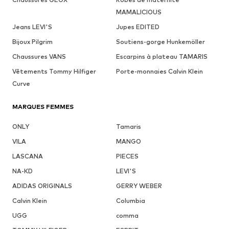
MAMALICIOUS
Jeans LEVI'S
Jupes EDITED
Bijoux Pilgrim
Soutiens-gorge Hunkemöller
Chaussures VANS
Escarpins à plateau TAMARIS
Vêtements Tommy Hilfiger
Porte-monnaies Calvin Klein
Curve
MARQUES FEMMES
ONLY
Tamaris
VILA
MANGO
LASCANA
PIECES
NA-KD
LEVI'S
ADIDAS ORIGINALS
GERRY WEBER
Calvin Klein
Columbia
UGG
comma