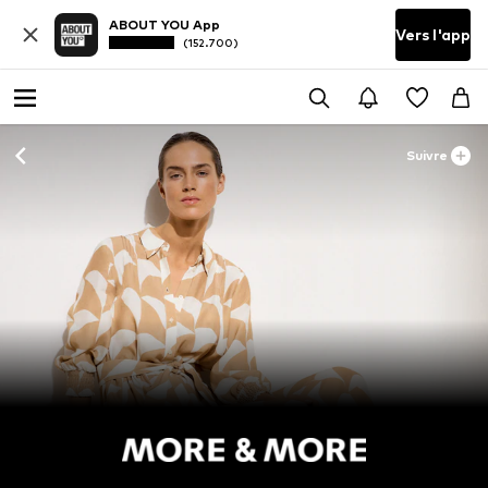
ABOUT YOU App
Vers l'app
(152.700)
Suivre