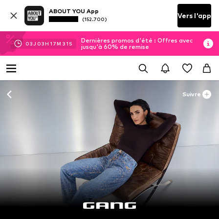
ABOUT YOU App
Vers l'app
(152.700)
Dernières promos d'été : Offres avec
03
J
03
H
17
M
30
S
jusqu'à 60% de remise
Suivre