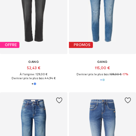
OFFRE
PROMOS
GANG
GANG
52,43 €
115,00 €
À l'origine : 129,00 €
Dernier prix le plus bas :
139,00 €
-17%
Dernier prix le plus bas :
44,94 €