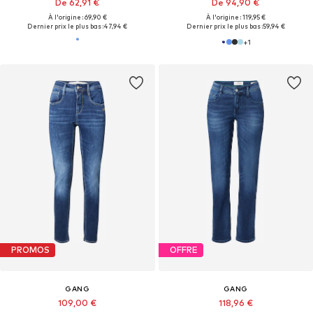
De 62,91 €
De 94,90 €
À l'origine : 69,90 €
À l'origine : 119,95 €
Dernier prix le plus bas :
47,94 €
Dernier prix le plus bas :
59,94 €
+
1
PROMOS
OFFRE
GANG
GANG
109,00 €
118,96 €