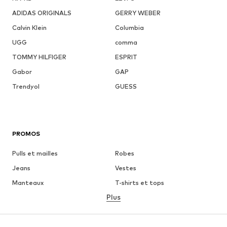
ADIDAS ORIGINALS
GERRY WEBER
Calvin Klein
Columbia
UGG
comma
TOMMY HILFIGER
ESPRIT
Gabor
GAP
Trendyol
GUESS
PROMOS
Pulls et mailles
Robes
Jeans
Vestes
Manteaux
T-shirts et tops
Plus
Pantalons
Lingerie
Jupes
Blouses et tuniques
Sweats
Blazers