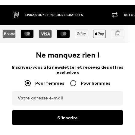
RETOUR SOUS 30 JOURS
LARGE SÉ
Ne manquez rien !
Inscrivez-vous à la newsletter et recevez des offres
exclusives
Pour femmes
Pour hommes
Votre adresse e-mail
S'inscrire