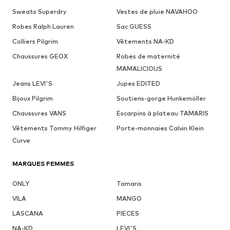
Sweats Superdry
Vestes de pluie NAVAHOO
Robes Ralph Lauren
Sac GUESS
Colliers Pilgrim
Vêtements NA-KD
Chaussures GEOX
Robes de maternité
MAMALICIOUS
Jeans LEVI'S
Jupes EDITED
Bijoux Pilgrim
Soutiens-gorge Hunkemöller
Chaussures VANS
Escarpins à plateau TAMARIS
Vêtements Tommy Hilfiger
Porte-monnaies Calvin Klein
Curve
MARQUES FEMMES
ONLY
Tamaris
VILA
MANGO
LASCANA
PIECES
NA-KD
LEVI'S