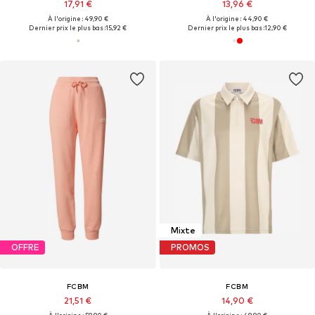
17,91 €
13,96 €
À l'origine : 49,90 €
À l'origine : 44,90 €
Dernier prix le plus bas :
15,92 €
Dernier prix le plus bas :
12,90 €
Mixte
OFFRE
PROMOS
FCBM
FCBM
21,51 €
14,90 €