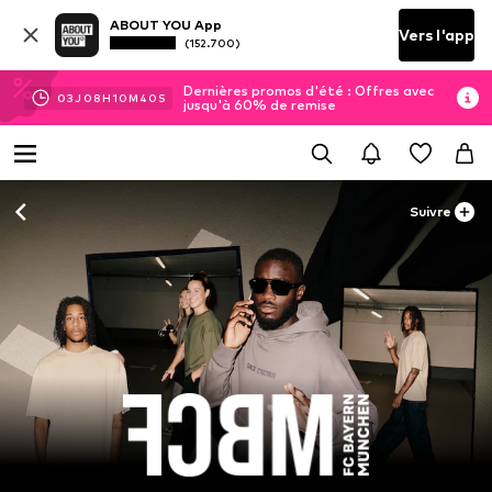
ABOUT YOU App
Vers l'app
(152.700)
Dernières promos d'été : Offres avec
03
J
08
H
10
M
39
S
jusqu'à 60% de remise
Suivre