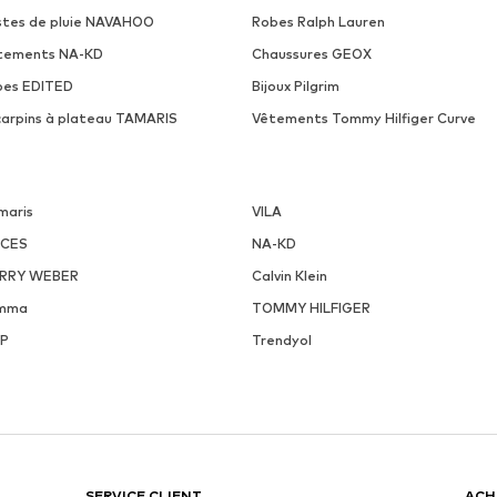
stes de pluie NAVAHOO
Robes Ralph Lauren
tements NA-KD
Chaussures GEOX
pes EDITED
Bijoux Pilgrim
carpins à plateau TAMARIS
Vêtements Tommy Hilfiger Curve
maris
VILA
ECES
NA-KD
RRY WEBER
Calvin Klein
mma
TOMMY HILFIGER
P
Trendyol
SERVICE CLIENT
ACH