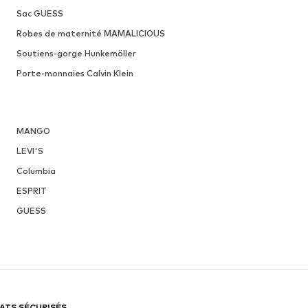
Sac GUESS
Robes de maternité MAMALICIOUS
Soutiens-gorge Hunkemöller
Porte-monnaies Calvin Klein
MANGO
LEVI'S
Columbia
ESPRIT
GUESS
ATS SÉCURISÉS