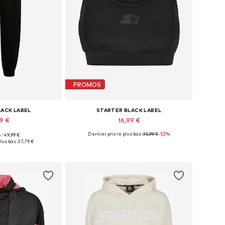
PROMOS
LACK LABEL
STARTER BLACK LABEL
99 €
16,99 €
Dernier prix le plus bas :
35,99 €
-52%
 : 49,99 €
onibles: 40
Tailles disponibles: L
lus bas :
37,79 €
au panier
Ajouter au panier