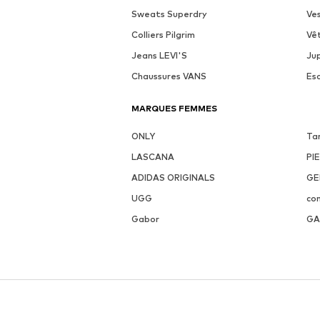
Sweats Superdry
Ve
Colliers Pilgrim
Vê
Jeans LEVI'S
Ju
Chaussures VANS
Es
MARQUES FEMMES
ONLY
Ta
LASCANA
PI
ADIDAS ORIGINALS
GE
UGG
co
Gabor
GA