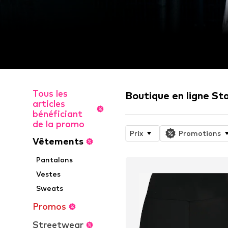
Tous les
Boutique en ligne St
articles
bénéficiant
de la promo
Prix
Promotions
Vêtements
Pantalons
Vestes
Sweats
Promos
Streetwear