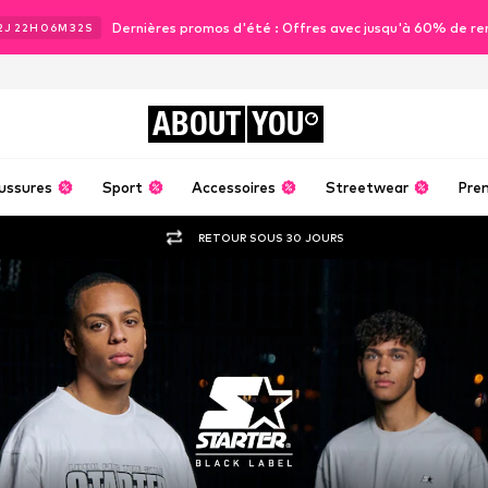
Dernières promos d'été : Offres avec jusqu'à 60% de re
2
J
22
H
06
M
31
S
ABOUT
YOU
ussures
Sport
Accessoires
Streetwear
Pre
RETOUR SOUS 30 JOURS