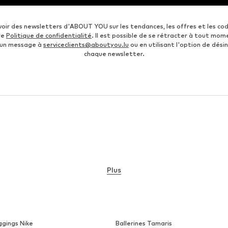
voir des newsletters d'ABOUT YOU sur les tendances, les offres et les co
re
Politique de confidentialité
. Il est possible de se rétracter à tout mom
 un message à
serviceclients@aboutyou.lu
ou en utilisant l'option de désin
chaque newsletter.
Plus
ggings Nike
Ballerines Tamaris