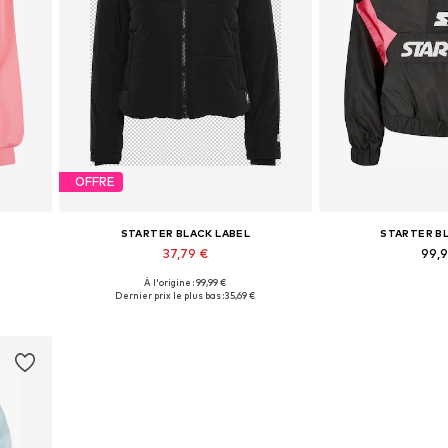
OFFRE
STARTER BLACK LABEL
STARTER B
37,79 €
99,
À l'origine : 99,99 €
Tailles disponibles: L
Tailles dis
Dernier prix le plus bas :
35,69 €
Ajouter au panier
Ajouter 