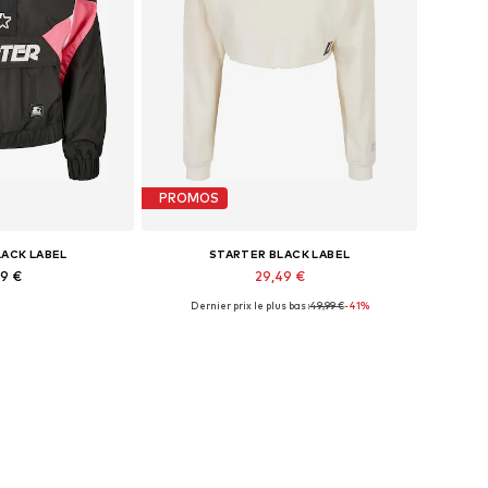
PROMOS
LACK LABEL
STARTER BLACK LABEL
99 €
29,49 €
Dernier prix le plus bas :
49,99 €
-41%
ponibles: L
Tailles disponibles: XS
au panier
Ajouter au panier