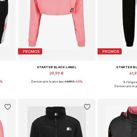
PROMOS
PROMOS
STARTER BLACK LABEL
STARTER B
29,99 €
41,
0%
Dernier prix le plus bas :
49,99 €
-40%
À l'origine
-M
Tailles disponibles: S
Tailles disp
Dernier prix le p
Ajouter au panier
Ajouter 