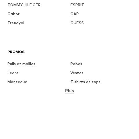
TOMMY HILFIGER
ESPRIT
Gabor
GAP
Trendyol
GUESS
PROMOS
Pulls et mailles
Robes
Jeans
Vestes
Manteaux
T-shirts et tops
Plus
Pantalons
Lingerie
Jupes
Blouses et tuniques
Sweats
Blazers
Maillots de bain
Combinaisons et salopettes
Grandes tailles
Maternité
Chaussures
Sport