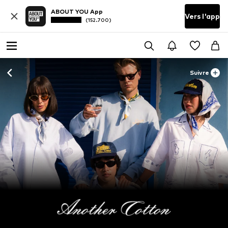
ABOUT YOU App
Vers l'app
(152.700)
Suivre