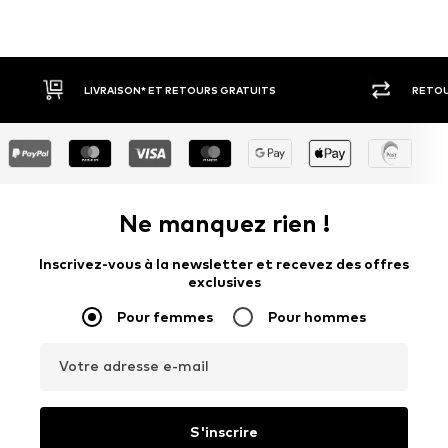
ON* ET RETOURS GRATUITS
RETOUR SOUS 30 JOURS
Ne manquez rien !
Inscrivez-vous à la newsletter et recevez des offres
exclusives
Pour femmes
Pour hommes
Votre adresse e-mail
S'inscrire