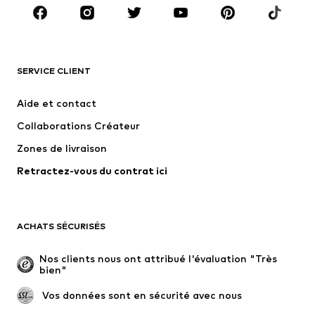
Accessoires
Premium
VÊTEMENTS
SERVICE CLIENT
Nouveautés
Tendance
Robes
Jeans
Aide et contact
T-shirts et tops
Pantalons
Collaborations Créateur
Vestes
Pulls et mailles
Zones de livraison
Lingerie
Blouses et tuniques
Retractez-vous du contrat ici
Manteaux
Jupes
Maillots de bain
Sweats
Blazers
Combinaisons et salopettes
ACHATS SÉCURISÉS
Grandes tailles
Maternité
Occasions spéciales
Exclusif
Nos clients nous ont attribué l'évaluation "Très 
bien"
Remise à neuf
 Vos données sont en sécurité avec nous
CHAUSSURES