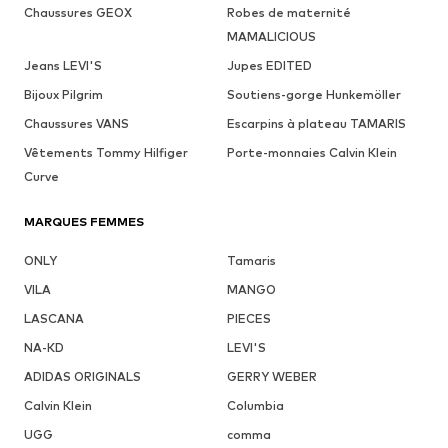
Chaussures GEOX
Robes de maternité
MAMALICIOUS
Jeans LEVI'S
Jupes EDITED
Bijoux Pilgrim
Soutiens-gorge Hunkemöller
Chaussures VANS
Escarpins à plateau TAMARIS
Vêtements Tommy Hilfiger
Porte-monnaies Calvin Klein
Curve
MARQUES FEMMES
ONLY
Tamaris
VILA
MANGO
LASCANA
PIECES
NA-KD
LEVI'S
ADIDAS ORIGINALS
GERRY WEBER
Calvin Klein
Columbia
UGG
comma