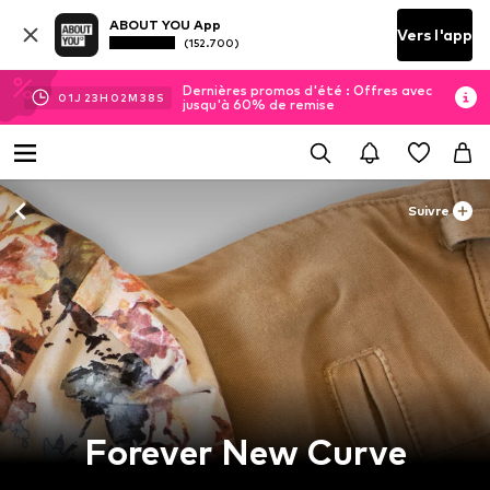
ABOUT YOU App
Vers l'app
(152.700)
Dernières promos d'été : Offres avec
01
J
23
H
02
M
38
S
jusqu'à 60% de remise
Suivre
Forever New Curve