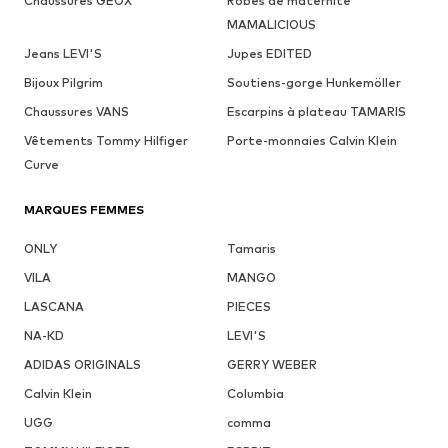
Chaussures GEOX
Robes de maternité
MAMALICIOUS
Jeans LEVI'S
Jupes EDITED
Bijoux Pilgrim
Soutiens-gorge Hunkemöller
Chaussures VANS
Escarpins à plateau TAMARIS
Vêtements Tommy Hilfiger
Porte-monnaies Calvin Klein
Curve
MARQUES FEMMES
ONLY
Tamaris
VILA
MANGO
LASCANA
PIECES
NA-KD
LEVI'S
ADIDAS ORIGINALS
GERRY WEBER
Calvin Klein
Columbia
UGG
comma