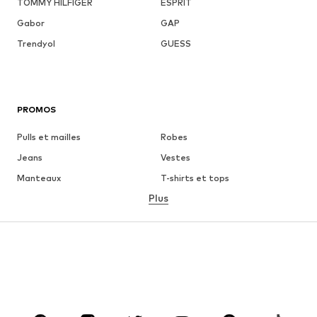
TOMMY HILFIGER
ESPRIT
Gabor
GAP
Trendyol
GUESS
PROMOS
Pulls et mailles
Robes
Jeans
Vestes
Manteaux
T-shirts et tops
Plus
Pantalons
Lingerie
Jupes
Blouses et tuniques
Sweats
Blazers
Maillots de bain
Combinaisons et salopettes
Grandes tailles
Maternité
Chaussures
Sport