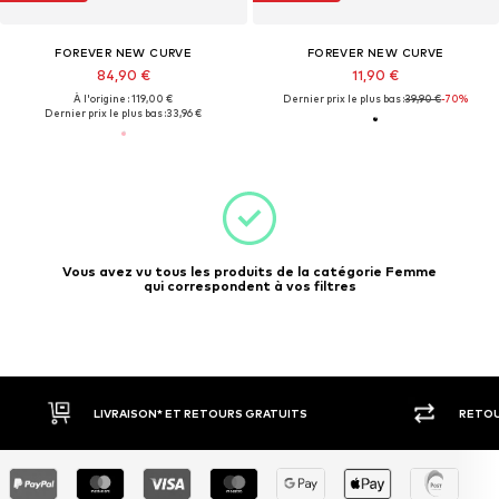
FOREVER NEW CURVE
FOREVER NEW CURVE
84,90 €
11,90 €
À l'origine : 119,00 €
Dernier prix le plus bas :
39,90 €
-70%
Dernier prix le plus bas :
33,96 €
Vous avez vu tous les produits de la catégorie Femme
qui correspondent à vos filtres
LIVRAISON* ET RETOURS GRATUITS
RETOU