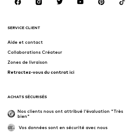
Accessoires
Premium
VÊTEMENTS
SERVICE CLIENT
Nouveautés
Tendance
Robes
Jeans
Aide et contact
T-shirts et tops
Pantalons
Collaborations Créateur
Vestes
Pulls et mailles
Zones de livraison
Lingerie
Blouses et tuniques
Retractez-vous du contrat ici
Manteaux
Jupes
Maillots de bain
Sweats
Blazers
Combinaisons et salopettes
ACHATS SÉCURISÉS
Grandes tailles
Maternité
Occasions spéciales
Exclusif
Nos clients nous ont attribué l'évaluation "Très 
bien"
Remise à neuf
 Vos données sont en sécurité avec nous
CHAUSSURES