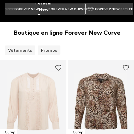
Forever
New
FOREVER NEW
FOREVER NEW CURVE
FOREVER NEW PETITE
Curve
Boutique en ligne Forever New Curve
Vêtements
Promos
Curvy
Curvy