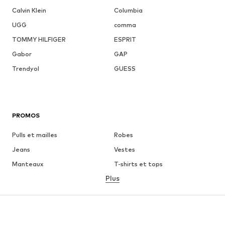
Calvin Klein
Columbia
UGG
comma
TOMMY HILFIGER
ESPRIT
Gabor
GAP
Trendyol
GUESS
PROMOS
Pulls et mailles
Robes
Jeans
Vestes
Manteaux
T-shirts et tops
Plus
Pantalons
Lingerie
Jupes
Blouses et tuniques
Sweats
Blazers
Maillots de bain
Combinaisons et salopettes