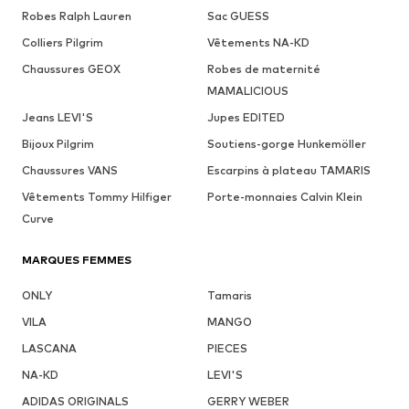
Robes Ralph Lauren
Sac GUESS
Colliers Pilgrim
Vêtements NA-KD
Chaussures GEOX
Robes de maternité
MAMALICIOUS
Jeans LEVI'S
Jupes EDITED
Bijoux Pilgrim
Soutiens-gorge Hunkemöller
Chaussures VANS
Escarpins à plateau TAMARIS
Vêtements Tommy Hilfiger
Porte-monnaies Calvin Klein
Curve
MARQUES FEMMES
ONLY
Tamaris
VILA
MANGO
LASCANA
PIECES
NA-KD
LEVI'S
ADIDAS ORIGINALS
GERRY WEBER