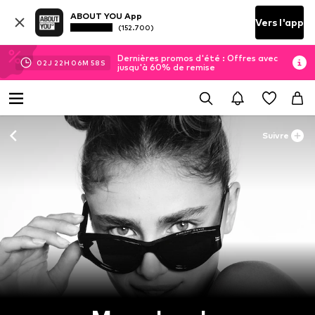
ABOUT YOU App
Vers l'app
(152.700)
Dernières promos d'été : Offres avec
02
J
22
H
06
M
57
S
jusqu'à 60% de remise
Suivre