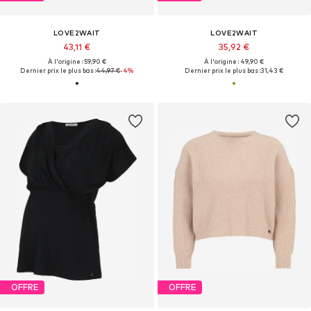
LOVE2WAIT
LOVE2WAIT
43,11 €
35,92 €
À l'origine : 59,90 €
À l'origine : 49,90 €
Dernier prix le plus bas :
44,97 €
-4%
Dernier prix le plus bas :
31,43 €
OFFRE
OFFRE