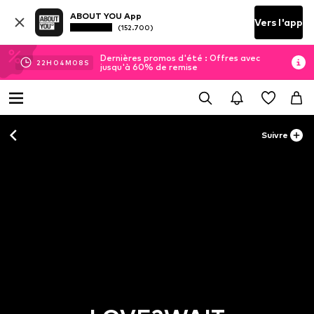
ABOUT YOU App
Vers l'app
(152.700)
Dernières promos d'été : Offres avec
22
H
04
M
07
S
jusqu'à 60% de remise
Suivre