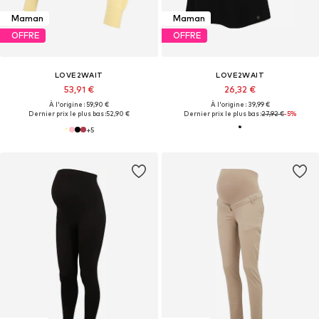
Maman
Maman
OFFRE
OFFRE
LOVE2WAIT
LOVE2WAIT
53,91 €
26,32 €
À l'origine : 59,90 €
À l'origine : 39,99 €
Dernier prix le plus bas :
52,90 €
Dernier prix le plus bas :
27,92 €
-5%
+
5