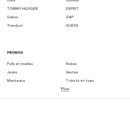
UGG
comma
TOMMY HILFIGER
ESPRIT
Gabor
GAP
Trendyol
GUESS
PROMOS
Pulls et mailles
Robes
Jeans
Vestes
Manteaux
T-shirts et tops
Plus
Pantalons
Lingerie
Jupes
Blouses et tuniques
Sweats
Blazers
Maillots de bain
Combinaisons et salopettes
Grandes tailles
Maternité