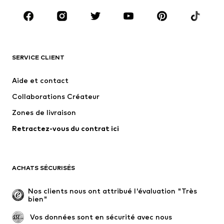
Chaussures
Sport
Accessoires
Premium
VÊTEMENTS
SERVICE CLIENT
Nouveautés
Tendance
Robes
Jeans
Aide et contact
T-shirts et tops
Pantalons
Collaborations Créateur
Vestes
Pulls et mailles
Zones de livraison
Lingerie
Blouses et tuniques
Retractez-vous du contrat ici
Manteaux
Jupes
Maillots de bain
Sweats
Blazers
Combinaisons et salopettes
ACHATS SÉCURISÉS
Grandes tailles
Maternité
Occasions spéciales
Exclusif
Nos clients nous ont attribué l'évaluation "Très 
bien"
Remise à neuf
 Vos données sont en sécurité avec nous