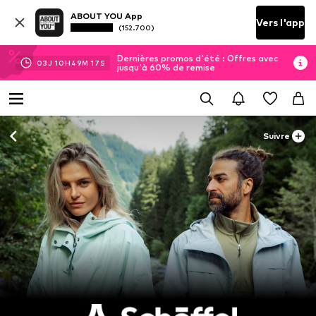
ABOUT YOU App
Vers l'app
(152.700)
Dernières promos d'été : Offres avec
03
J
10
H
49
M
16
S
jusqu'à 60% de remise
Suivre