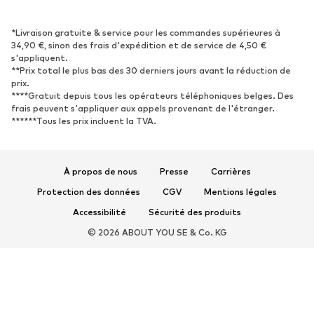
CHAUSSURES
Nouveautés
Tendance
*Livraison gratuite & service pour les commandes supérieures à
34,90 €, sinon des frais d'expédition et de service de 4,50 €
Baskets
Bottines
s'appliquent.
**Prix total le plus bas des 30 derniers jours avant la réduction de
Escarpins et talons hauts
Bottes
prix.
Sandales
Chaussures basses
****Gratuit depuis tous les opérateurs téléphoniques belges. Des
frais peuvent s'appliquer aux appels provenant de l'étranger.
Chaussures de sport
Ballerines
******Tous les prix incluent la TVA.
Mules
Chaussons
Chaussures aquatiques
Exclusif
À propos de nous
Presse
Carrières
SPORT
Protection des données
CGV
Mentions légales
Vêtements de sport
Disciplines sportives
Accessibilité
Sécurité des produits
Chaussures de sport
Sacs à dos et sacs de sport
© 2026 ABOUT YOU SE & Co. KG
Accessoires de sport
Matériel de sport
ACCESSOIRES
Nouveautés
Sacs et sacs à dos