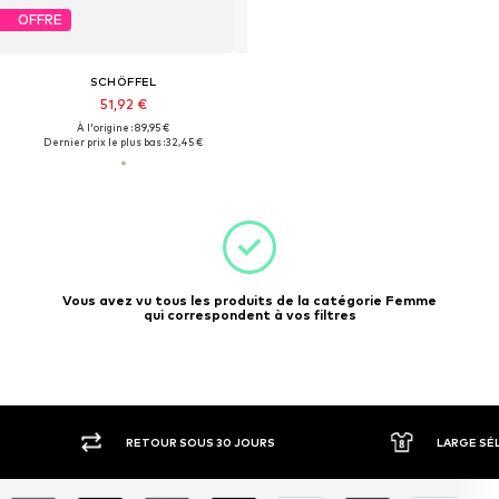
OFFRE
SCHÖFFEL
51,92 €
À l'origine : 89,95 €
Dernier prix le plus bas :
32,45 €
Vous avez vu tous les produits de la catégorie Femme
qui correspondent à vos filtres
R SOUS 30 JOURS
LARGE SÉLECTION DE MARQUES