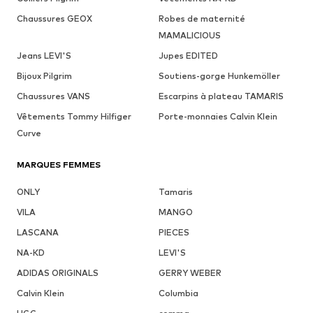
Chaussures GEOX
Robes de maternité
MAMALICIOUS
Jeans LEVI'S
Jupes EDITED
Bijoux Pilgrim
Soutiens-gorge Hunkemöller
Chaussures VANS
Escarpins à plateau TAMARIS
Vêtements Tommy Hilfiger
Porte-monnaies Calvin Klein
Curve
MARQUES FEMMES
ONLY
Tamaris
VILA
MANGO
LASCANA
PIECES
NA-KD
LEVI'S
ADIDAS ORIGINALS
GERRY WEBER
Calvin Klein
Columbia