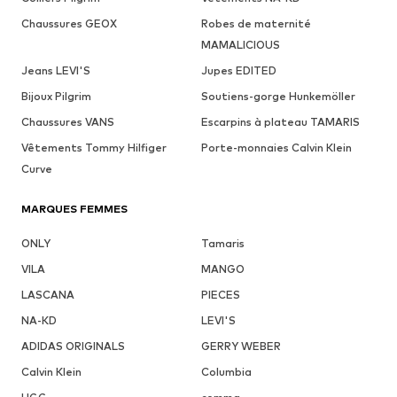
Chaussures GEOX
Robes de maternité
MAMALICIOUS
Jeans LEVI'S
Jupes EDITED
Bijoux Pilgrim
Soutiens-gorge Hunkemöller
Chaussures VANS
Escarpins à plateau TAMARIS
Vêtements Tommy Hilfiger
Porte-monnaies Calvin Klein
Curve
MARQUES FEMMES
ONLY
Tamaris
VILA
MANGO
LASCANA
PIECES
NA-KD
LEVI'S
ADIDAS ORIGINALS
GERRY WEBER
Calvin Klein
Columbia