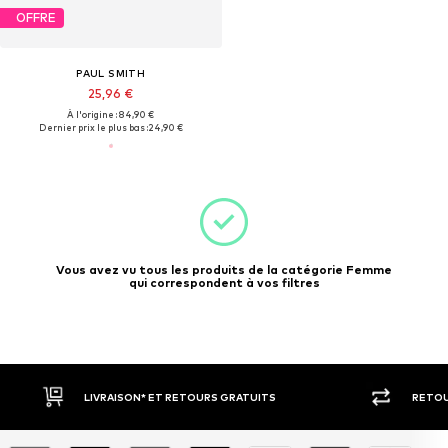
OFFRE
PAUL SMITH
25,96 €
À l'origine : 84,90 €
Dernier prix le plus bas :
24,90 €
Vous avez vu tous les produits de la catégorie Femme
qui correspondent à vos filtres
LIVRAISON* ET RETOURS GRATUITS
RETOU