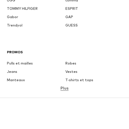
UGG
comma
TOMMY HILFIGER
ESPRIT
Gabor
GAP
Trendyol
GUESS
PROMOS
Pulls et mailles
Robes
Jeans
Vestes
Manteaux
T-shirts et tops
Plus
Pantalons
Lingerie
Jupes
Blouses et tuniques
Sweats
Blazers
Maillots de bain
Combinaisons et salopettes
Grandes tailles
Maternité