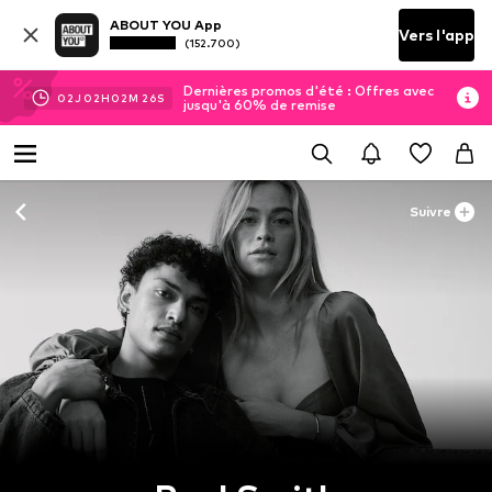
ABOUT YOU App
Vers l'app
(152.700)
Dernières promos d'été : Offres avec
02
J
02
H
02
M
26
S
jusqu'à 60% de remise
Suivre