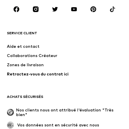
Chaussures
Sport
Accessoires
Premium
VÊTEMENTS
SERVICE CLIENT
Nouveautés
Tendance
Robes
Jeans
Aide et contact
T-shirts et tops
Pantalons
Collaborations Créateur
Vestes
Pulls et mailles
Zones de livraison
Lingerie
Blouses et tuniques
Retractez-vous du contrat ici
Manteaux
Jupes
Maillots de bain
Sweats
Blazers
Combinaisons et salopettes
ACHATS SÉCURISÉS
Grandes tailles
Maternité
Occasions spéciales
Exclusif
Nos clients nous ont attribué l'évaluation "Très 
bien"
Remise à neuf
 Vos données sont en sécurité avec nous