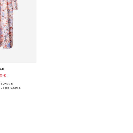
SAI
50 €
 : 149,00 €
onibles: 38
lus bas :
43,60 €
au panier