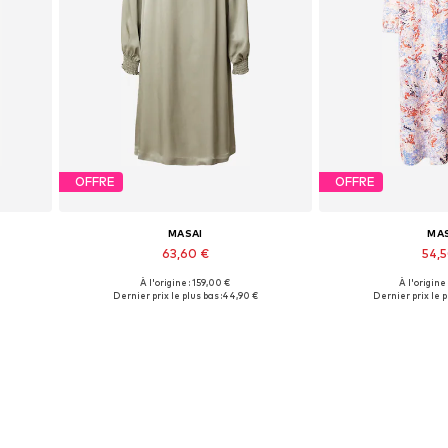
OFFRE
OFFRE
MASAI
MA
63,60 €
54,
À l'origine : 159,00 €
À l'origine
Tailles disponibles: 38
Tailles disp
Dernier prix le plus bas :
44,90 €
Dernier prix le p
Ajouter au panier
Ajouter 