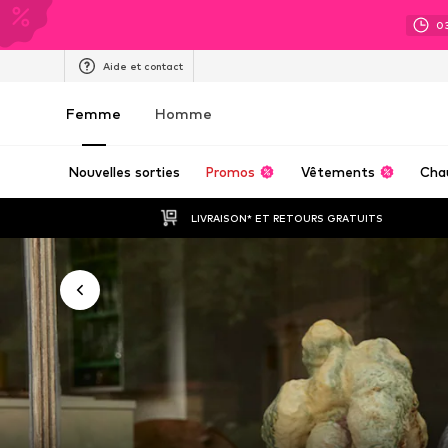
0
Aide et contact
Femme
Homme
Nouvelles sorties
Promos
Vêtements
Cha
LIVRAISON* ET RETOURS GRATUITS