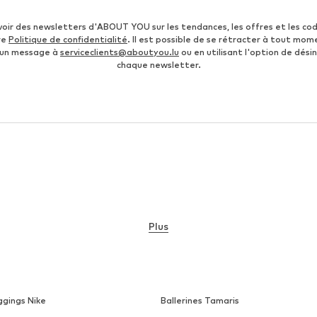
voir des newsletters d'ABOUT YOU sur les tendances, les offres et les co
re
Politique de confidentialité
. Il est possible de se rétracter à tout mom
 un message à
serviceclients@aboutyou.lu
ou en utilisant l'option de désin
chaque newsletter.
Plus
ggings Nike
Ballerines Tamaris