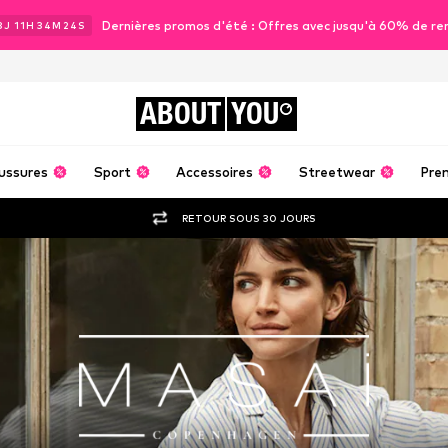
Dernières promos d'été : Offres avec jusqu'à 60% de re
3
J
11
H
34
M
23
S
ABOUT
YOU
ussures
Sport
Accessoires
Streetwear
Pre
RETOUR SOUS 30 JOURS