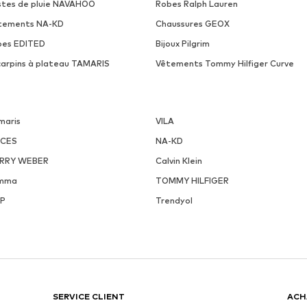
stes de pluie NAVAHOO
Robes Ralph Lauren
tements NA-KD
Chaussures GEOX
pes EDITED
Bijoux Pilgrim
carpins à plateau TAMARIS
Vêtements Tommy Hilfiger Curve
maris
VILA
ECES
NA-KD
RRY WEBER
Calvin Klein
mma
TOMMY HILFIGER
P
Trendyol
SERVICE CLIENT
ACH