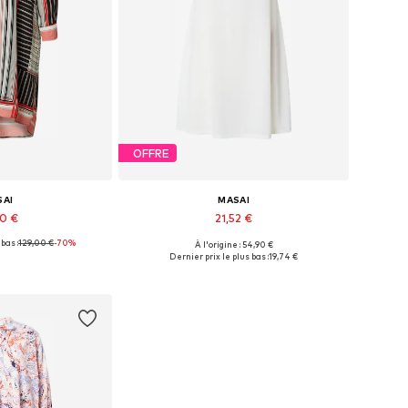
OFFRE
SAI
MASAI
90 €
21,52 €
bas :
129,00 €
-70%
À l'origine : 54,90 €
ibles: 34, 36
Tailles disponibles: XS
Dernier prix le plus bas :
19,74 €
au panier
Ajouter au panier