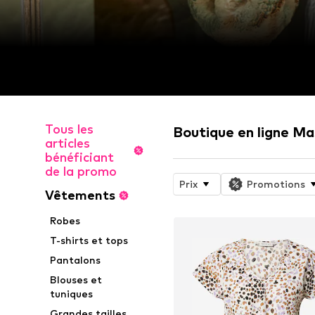
Tous les
Boutique en ligne Ma
articles
bénéficiant
de la promo
Prix
Promotions
Vêtements
Robes
T-shirts et tops
Pantalons
Blouses et
tuniques
Grandes tailles