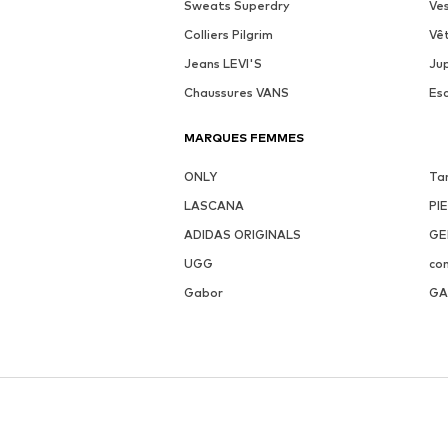
Sweats Superdry
Ve
Colliers Pilgrim
Vê
Jeans LEVI'S
Ju
Chaussures VANS
Es
MARQUES FEMMES
ONLY
Ta
LASCANA
PI
ADIDAS ORIGINALS
GE
UGG
co
Gabor
GA