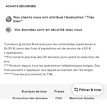
Blazers
Combinaisons et salopettes
ACHATS SÉCURISÉS
Grandes tailles
Maternité
Occasions spéciales
Exclusif
Nos clients nous ont attribué l'évaluation "Très 
bien"
Remise à neuf
 Vos données sont en sécurité avec nous
CHAUSSURES
Nouveautés
Tendance
*Livraison gratuite & service pour les commandes supérieures à
34,90 €, sinon des frais d'expédition et de service de 4,50 €
Baskets
Bottines
s'appliquent.
**Prix total le plus bas des 30 derniers jours avant la réduction de
Escarpins et talons hauts
Bottes
prix.
Sandales
Chaussures basses
****Gratuit depuis tous les opérateurs téléphoniques belges. Des
frais peuvent s'appliquer aux appels provenant de l'étranger.
Chaussures de sport
Ballerines
******Tous les prix incluent la TVA.
Mules
Chaussons
Chaussures aquatiques
Exclusif
Filtrer & trier
À propos de nous
Presse
Carrières
SPORT
Protection des données
CGV
Mentions légales
Vêtements de sport
Disciplines sportives
Accessibilité
Sécurité des produits