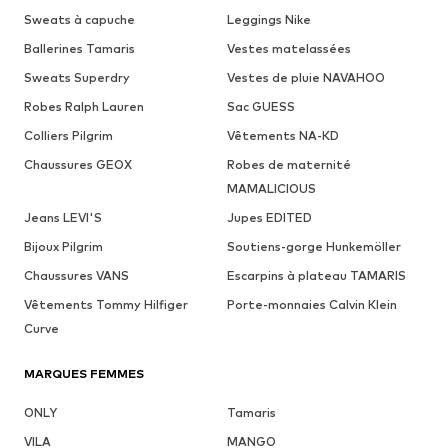
Sweats à capuche
Leggings Nike
Ballerines Tamaris
Vestes matelassées
Sweats Superdry
Vestes de pluie NAVAHOO
Robes Ralph Lauren
Sac GUESS
Colliers Pilgrim
Vêtements NA-KD
Chaussures GEOX
Robes de maternité
MAMALICIOUS
Jeans LEVI'S
Jupes EDITED
Bijoux Pilgrim
Soutiens-gorge Hunkemöller
Chaussures VANS
Escarpins à plateau TAMARIS
Vêtements Tommy Hilfiger
Porte-monnaies Calvin Klein
Curve
MARQUES FEMMES
ONLY
Tamaris
VILA
MANGO