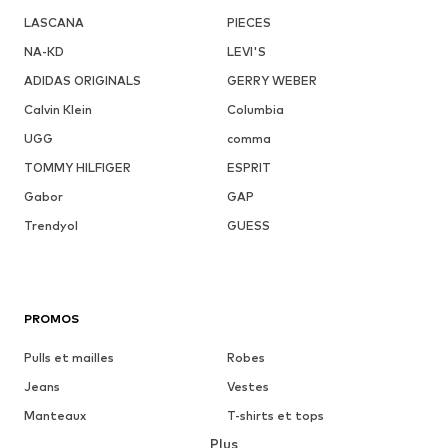
LASCANA
PIECES
NA-KD
LEVI'S
ADIDAS ORIGINALS
GERRY WEBER
Calvin Klein
Columbia
UGG
comma
TOMMY HILFIGER
ESPRIT
Gabor
GAP
Trendyol
GUESS
PROMOS
Pulls et mailles
Robes
Jeans
Vestes
Manteaux
T-shirts et tops
Plus
Pantalons
Lingerie