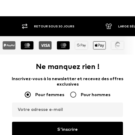
RETOUR SOUS 30 JOURS
LARGE SÉ
Ne manquez rien !
Inscrivez-vous à la newsletter et recevez des offres
exclusives
Pour femmes
Pour hommes
Votre adresse e-mail
S'inscrire