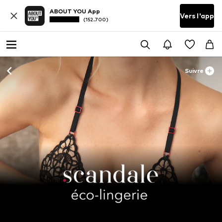
ABOUT YOU App
Vers l'app
(152.700)
Suivre