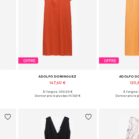
OFFRE
OFFRE
ADOLFO DOMINGUEZ
ADOLFO D
147,60 €
120,
À l'origine : 330,00 €
À l'origine
 42
Tailles disponibles: 36, 38, 40, 42
Tailles disponibles:
Dernier prix le plus bas :
147,60 €
Dernier prix le pl
Ajouter au panier
Ajouter 