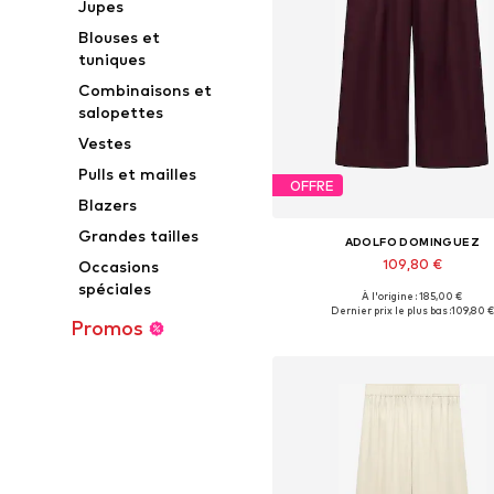
Jupes
Blouses et
tuniques
Combinaisons et
salopettes
Vestes
Pulls et mailles
OFFRE
Blazers
Grandes tailles
ADOLFO DOMINGUEZ
109,80 €
Occasions
spéciales
À l'origine : 185,00 €
Tailles disponibles: 34, 36, 38, 40,
Dernier prix le plus bas :
109,80 €
Promos
Ajouter au panier