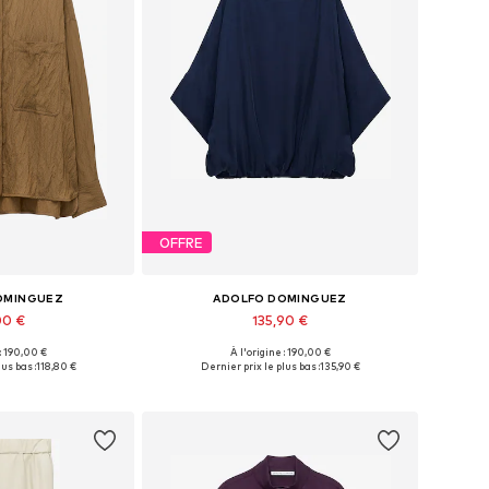
OFFRE
OMINGUEZ
ADOLFO DOMINGUEZ
00 €
135,90 €
 : 190,00 €
À l'origine : 190,00 €
les: S, M, L, XL
Tailles disponibles: S, M, L, XL
us bas :
118,80 €
Dernier prix le plus bas :
135,90 €
au panier
Ajouter au panier