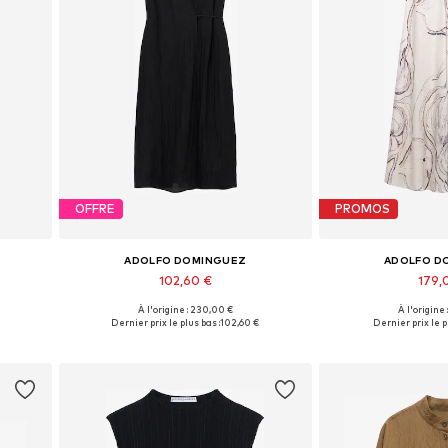
OFFRE
PROMOS
ADOLFO DOMINGUEZ
ADOLFO D
102,60 €
179,
À l'origine : 230,00 €
À l'origine
 40
Tailles disponibles: 34, 36, 38, 40, 42
Tailles disponibles:
Dernier prix le plus bas :
102,60 €
Dernier prix le p
Ajouter au panier
Ajouter 