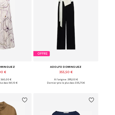
OFFRE
OMINGUEZ
ADOLFO DOMINGUEZ
00 €
355,50 €
 : 360,00 €
À l'origine : 395,00 €
 34, 36, 38, 40, 42
Tailles disponibles: XS, S, M, L
lus bas :
161,10 €
Dernier prix le plus bas :
335,75 €
au panier
Ajouter au panier