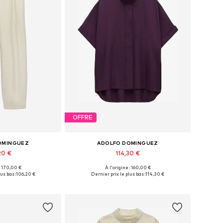
OFFRE
OMINGUEZ
ADOLFO DOMINGUEZ
20 €
114,30 €
 : 170,00 €
À l'origine : 160,00 €
 36, 38, 40, 42, 44
Disponible en plusieurs tailles
us bas :
106,20 €
Dernier prix le plus bas :
114,30 €
au panier
Ajouter au panier