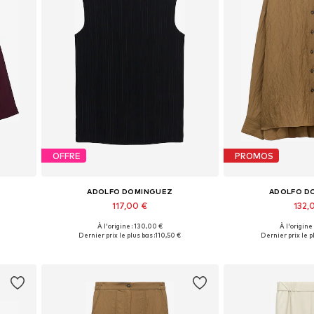
OFFRE
PROMOS
ADOLFO DOMINGUEZ
ADOLFO D
117,00 €
132,
À l'origine : 130,00 €
À l'origine
Tailles disponibles: XS, S, M, L, XL, XXL
Tailles disponib
Dernier prix le plus bas :
110,50 €
Dernier prix le pl
Ajouter au panier
Ajouter 