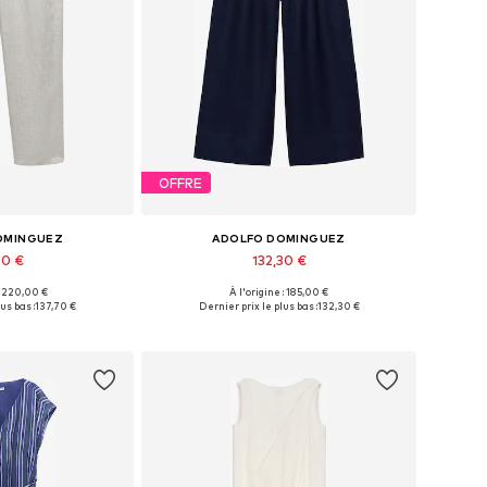
OFFRE
OMINGUEZ
ADOLFO DOMINGUEZ
70 €
132,30 €
 : 220,00 €
À l'origine : 185,00 €
 36, 38, 40, 42, 44
Tailles disponibles: 34, 36, 38, 40
us bas :
137,70 €
Dernier prix le plus bas :
132,30 €
au panier
Ajouter au panier