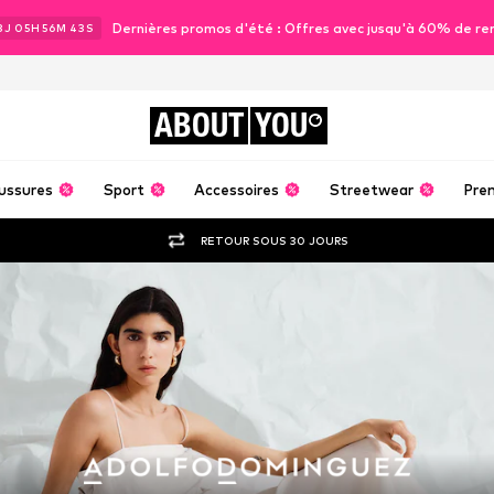
Dernières promos d'été : Offres avec jusqu'à 60% de re
3
J
05
H
56
M
41
S
ABOUT
YOU
ussures
Sport
Accessoires
Streetwear
Pre
RETOUR SOUS 30 JOURS