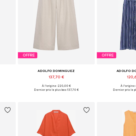
OFFRE
OFFRE
ADOLFO DOMINGUEZ
ADOLFO D
137,70 €
120,
À l'origine : 220,00 €
À l'origine
L
Tailles disponibles: 36, 38, 40, 42, 44
Tailles disponibles:
Dernier prix le plus bas :
137,70 €
Dernier prix le pl
Ajouter au panier
Ajouter 