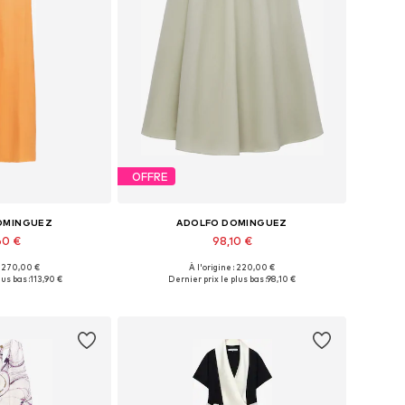
OFFRE
OMINGUEZ
ADOLFO DOMINGUEZ
60 €
98,10 €
 : 270,00 €
À l'origine : 220,00 €
 34, 36, 38, 40, 42
Tailles disponibles: 34, 36, 38, 40, 42
us bas :
113,90 €
Dernier prix le plus bas :
98,10 €
au panier
Ajouter au panier