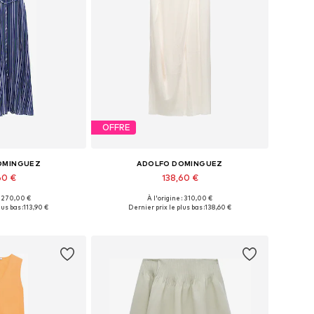
OFFRE
OMINGUEZ
ADOLFO DOMINGUEZ
60 €
138,60 €
 : 270,00 €
À l'origine : 310,00 €
 36, 38, 40, 42, 44
Tailles disponibles: 34, 36, 38, 40, 42
us bas :
113,90 €
Dernier prix le plus bas :
138,60 €
au panier
Ajouter au panier