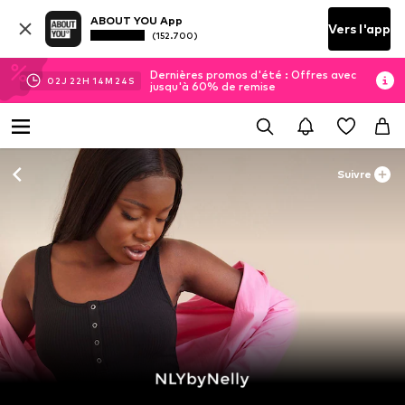
ABOUT YOU App
Vers l'app
(152.700)
Dernières promos d'été : Offres avec
02
J
22
H
14
M
22
S
jusqu'à 60% de remise
Suivre