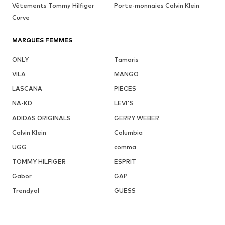
Vêtements Tommy Hilfiger
Porte-monnaies Calvin Klein
Curve
MARQUES FEMMES
ONLY
Tamaris
VILA
MANGO
LASCANA
PIECES
NA-KD
LEVI'S
ADIDAS ORIGINALS
GERRY WEBER
Calvin Klein
Columbia
UGG
comma
TOMMY HILFIGER
ESPRIT
Gabor
GAP
Trendyol
GUESS