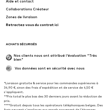
Aide et contact
T-shirts et tops
Pantalons
Collaborations Créateur
Vestes
Pulls et mailles
Zones de livraison
Lingerie
Blouses et tuniques
Retractez-vous du contrat ici
Manteaux
Jupes
Maillots de bain
Sweats
Blazers
Combinaisons et salopettes
ACHATS SÉCURISÉS
Grandes tailles
Maternité
Occasions spéciales
Exclusif
Nos clients nous ont attribué l'évaluation "Très 
bien"
Remise à neuf
 Vos données sont en sécurité avec nous
CHAUSSURES
Nouveautés
Tendance
*Livraison gratuite & service pour les commandes supérieures à
34,90 €, sinon des frais d'expédition et de service de 4,50 €
Baskets
Bottines
s'appliquent.
**Prix total le plus bas des 30 derniers jours avant la réduction de
Escarpins et talons hauts
Bottes
prix.
Sandales
Chaussures basses
****Gratuit depuis tous les opérateurs téléphoniques belges. Des
frais peuvent s'appliquer aux appels provenant de l'étranger.