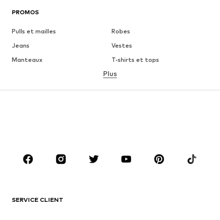
PROMOS
Pulls et mailles
Robes
Jeans
Vestes
Manteaux
T-shirts et tops
Plus
Pantalons
Lingerie
Jupes
Blouses et tuniques
Sweats
Blazers
Maillots de bain
Combinaisons et salopettes
Grandes tailles
Maternité
Chaussures
Sport
Accessoires
Premium
VÊTEMENTS
SERVICE CLIENT
Nouveautés
Tendance
Robes
Jeans