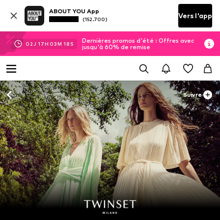
ABOUT YOU App
Vers l'app
(152.700)
Dernières promos d'été : Offres avec
02
J
17
H
03
M
17
S
jusqu'à 60% de remise
Suivre