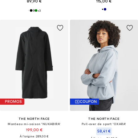
89,90 €
115,00 €
+
3
PROMOS
COUPON
THE NORTH FACE
THE NORTH FACE
Manteau mi-saison 'NUKABIRA'
Pull-over de sport 'OXARA'
199,00 €
58,41 €
À l'origine : 289,00 €