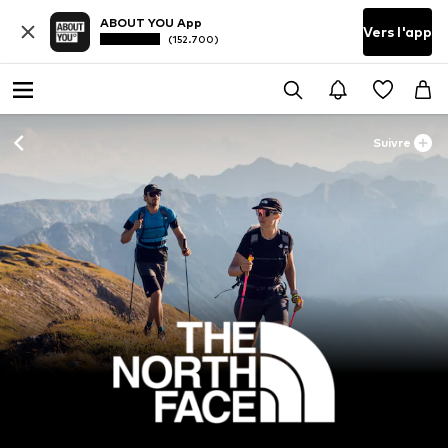
ABOUT YOU App
Vers l'app
(152.700)
Suivre