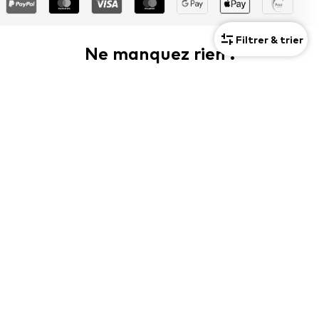
Filtrer & trier
Ne manquez rien !
Inscrivez-vous à la newsletter et recevez des offres
exclusives
Pour femmes
Pour hommes
Votre adresse e-mail
S'inscrire
Je souhaite recevoir des newsletters d'ABOUT YOU sur les
tendances, les offres et les codes promo actuels conformément
à notre
Politique de confidentialité
. Il est possible de se
rétracter à tout moment avec effet pour le futur en envoyant
un message à
serviceclients@aboutyou.lu
ou en utilisant l'option
de désinscription à la fin de chaque newsletter.