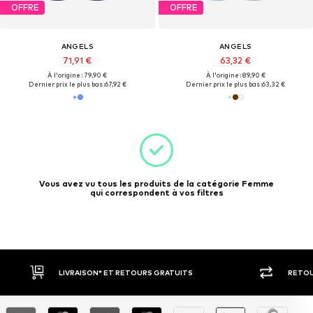
OFFRE
OFFRE
ANGELS
ANGELS
71,91 €
63,32 €
À l'origine : 79,90 €
À l'origine : 89,90 €
Dernier prix le plus bas :
67,92 €
Dernier prix le plus bas :
63,32 €
Vous avez vu tous les produits de la catégorie Femme
qui correspondent à vos filtres
RETOUR SOUS 30 JOURS
LARGE