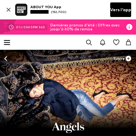
ABOUT YOU App
Vers l'app
(152.700)
Dernières promos d'été : Offres avec
01
J
05
H
59
M
55
S
jusqu'à 60% de remise
Suivre