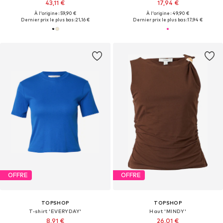
43,11 €
17,94 €
À l'origine : 59,90 €
À l'origine : 49,90 €
Dernier prix le plus bas :
21,16 €
Dernier prix le plus bas :
17,94 €
OFFRE
OFFRE
TOPSHOP
TOPSHOP
T-shirt 'EVERYDAY'
Haut 'MINDY'
8,91 €
26,01 €