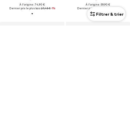
À l'origine : 74,90 €
À l'origine : 59,90 €
Dernier prix le plus bas :
27,45 €
-1%
Dernier prix le plus bas :
52,90 €
Filtrer & trier
OFFRE
PROMOS
TOPSHOP
TOPSHOP
Haut 'MATHILDA'
Skinny Jean 'JAMIE'
10,71 €
42,90 €