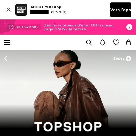
ABOUT YOU App
Vers l'app
(152.700)
Dernières promos d'été : Offres avec
08
H
04
M
55
S
jusqu'à 60% de remise
Suivre