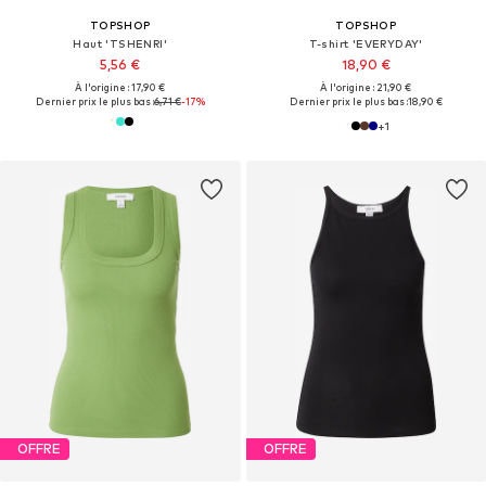
TOPSHOP
TOPSHOP
Haut 'TSHENRI'
T-shirt 'EVERYDAY'
5,56 €
18,90 €
À l'origine : 17,90 €
À l'origine : 21,90 €
Dernier prix le plus bas :
6,71 €
-17%
Dernier prix le plus bas :
18,90 €
+
1
OFFRE
OFFRE