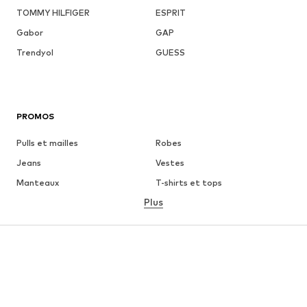
TOMMY HILFIGER
ESPRIT
Gabor
GAP
Trendyol
GUESS
PROMOS
Pulls et mailles
Robes
Jeans
Vestes
Manteaux
T-shirts et tops
Plus
Pantalons
Lingerie
Jupes
Blouses et tuniques
Sweats
Blazers
Maillots de bain
Combinaisons et salopettes
Grandes tailles
Maternité
Chaussures
Sport