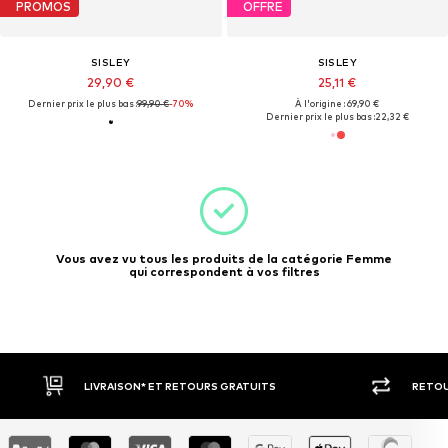
PROMOS
OFFRE
SISLEY
SISLEY
29,90 €
25,11 €
Dernier prix le plus bas :
99,90 €
-70%
À l'origine : 69,90 €
Dernier prix le plus bas :
22,32 €
Vous avez vu tous les produits de la catégorie Femme
qui correspondent à vos filtres
RETOUR SOUS 30 JOURS
LARGE SÉ