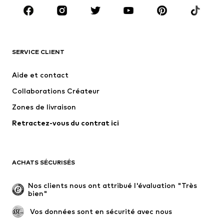
Accessoires
Premium
VÊTEMENTS
SERVICE CLIENT
Nouveautés
Tendance
Robes
Jeans
Aide et contact
T-shirts et tops
Pantalons
Collaborations Créateur
Vestes
Pulls et mailles
Zones de livraison
Lingerie
Blouses et tuniques
Retractez-vous du contrat ici
Manteaux
Jupes
Maillots de bain
Sweats
Blazers
Combinaisons et salopettes
ACHATS SÉCURISÉS
Grandes tailles
Maternité
Occasions spéciales
Exclusif
Nos clients nous ont attribué l'évaluation "Très 
bien"
Remise à neuf
 Vos données sont en sécurité avec nous
CHAUSSURES