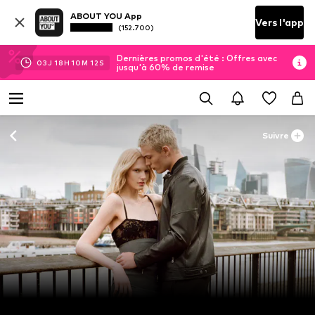
ABOUT YOU App
Vers l'app
(152.700)
Dernières promos d'été : Offres avec
03
J
18
H
10
M
11
S
jusqu'à 60% de remise
Suivre