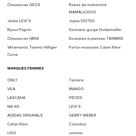
Chaussures GEOX
Robes de maternité
MAMALICIOUS
Jeans LEVI'S
Jupes EDITED
Bijoux Pilgrim
Soutiens-gorge Hunkemöller
Chaussures VANS
Escarpins à plateau TAMARIS
Vêtements Tommy Hilfiger
Porte-monnaies Calvin Klein
Curve
MARQUES FEMMES
ONLY
Tamaris
VILA
MANGO
LASCANA
PIECES
NA-KD
LEVI'S
ADIDAS ORIGINALS
GERRY WEBER
Calvin Klein
Columbia
UGG
comma