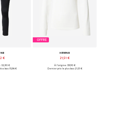
OFFRE
MN8
HRMN8
92 €
21,51 €
 : 52,90 €
À l'origine : 59,90 €
onibles: XL
Tailles disponibles: XL
lus bas :
15,96 €
Dernier prix le plus bas :
21,51 €
au panier
Ajouter au panier