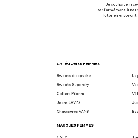
Je souhaite rece
conformément à not
futur en envoyant
CATÉGORIES FEMMES
Sweats à capuche
Le
Sweats Superdry
Ve
Colliers Pilgrim
Vê
Jeans LEVI'S
Ju
Chaussures VANS
Es
MARQUES FEMMES
ONLY
Ta