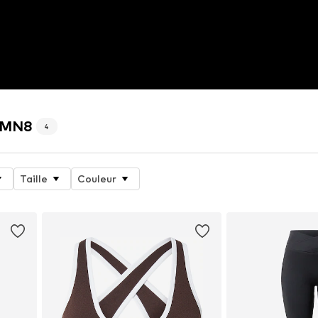
HRMN8
4
Taille
Couleur