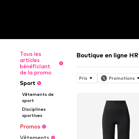
Tous les
Boutique en ligne 
articles
bénéficiant
de la promo
Prix
Promotions
Sport
Vêtements de
sport
Disciplines
sportives
Promos
Vêtements