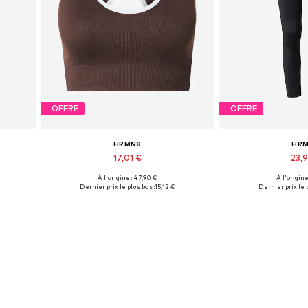
OFFRE
OFFRE
HRMN8
HR
17,01 €
23,
À l'origine : 47,90 €
À l'origine
Tailles disponibles: XL
Tailles disp
Dernier prix le plus bas :
15,12 €
Dernier prix le p
Ajouter au panier
Ajouter 