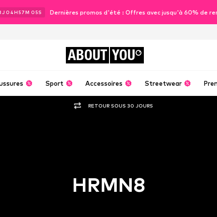
Dernières promos d'été : Offres avec jusqu'à 60% de re
3
J
04
H
57
M
04
S
ABOUT
YOU
ussures
Sport
Accessoires
Streetwear
Pre
RETOUR SOUS 30 JOURS
HRMN8