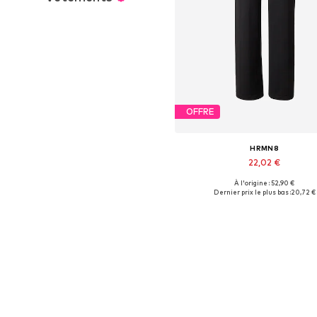
OFFRE
HRMN8
22,02 €
À l'origine : 52,90 €
Tailles disponibles: M, L
Dernier prix le plus bas :
20,72 €
Ajouter au panier