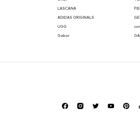
LASCANA
PI
ADIDAS ORIGINALS
GE
UGG
co
Gabor
GA