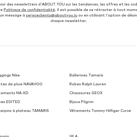
voir des newsletters d'ABOUT YOU sur les tendances, les offres et les co
re
Politique de confidentialité
. Il est possible de se rétracter à tout mom
 un message à
serviceclients@aboutyou.lu
ou en utilisant l'option de désin
chaque newsletter.
ggings Nike
Ballerines Tamaris
stes de pluie NAVAHOO
Robes Ralph Lauren
tements NA-KD
Chaussures GEOX
pes EDITED
Bijoux Pilgrim
carpins à plateau TAMARIS
Vêtements Tommy Hilfiger Curve
maris
VILA