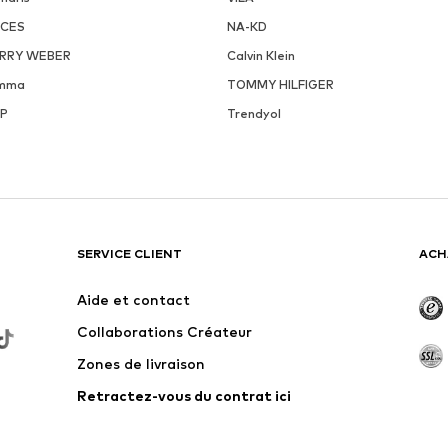
ECES
NA-KD
RRY WEBER
Calvin Klein
mma
TOMMY HILFIGER
P
Trendyol
SERVICE CLIENT
ACH
Aide et contact
Collaborations Créateur
Zones de livraison
Retractez-vous du contrat ici