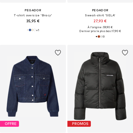
PEGADOR
PEGADOR
T-shirt oversize 'Bracy'
Sweat-shirt 'SELA'
35,95 €
27,93 €
À l'origine : 59,90 €
+
1
Dernier prix le plus bas :
17,90 €
OFFRE
PROMOS