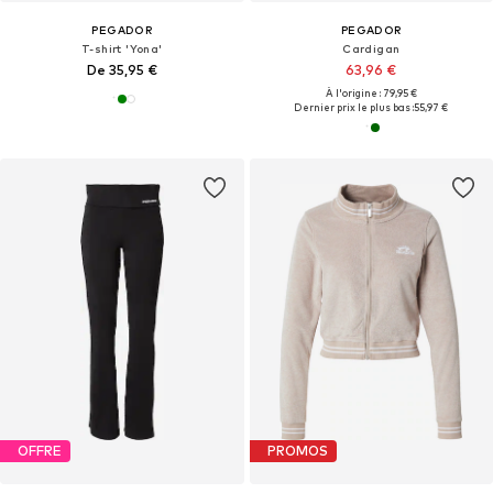
PEGADOR
PEGADOR
T-shirt 'Yona'
Cardigan
De 35,95 €
63,96 €
À l'origine : 79,95 €
Dernier prix le plus bas :
55,97 €
OFFRE
PROMOS