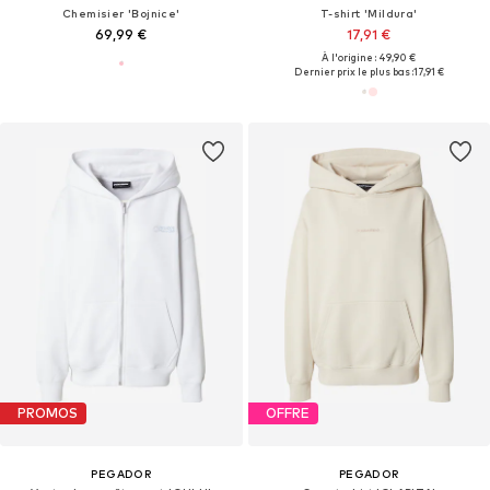
Chemisier 'Bojnice'
T-shirt 'Mildura'
69,99 €
17,91 €
À l'origine : 49,90 €
Dernier prix le plus bas :
17,91 €
PROMOS
OFFRE
PEGADOR
PEGADOR