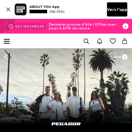
ABOUT YOU App
Vers l'app
(152.700)
Dernières promos d'été : Offres avec
03
J
13
H
10
M
22
S
jusqu'à 60% de remise
Suivre