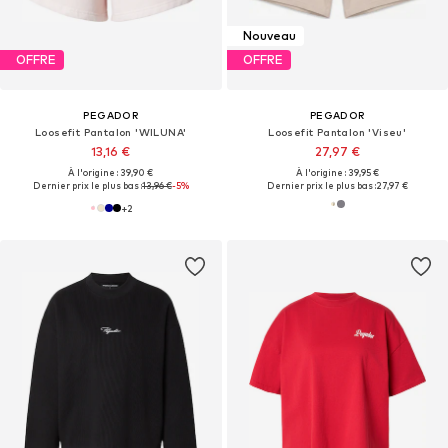
Nouveau
OFFRE
OFFRE
PEGADOR
PEGADOR
Loosefit Pantalon 'WILUNA'
Loosefit Pantalon 'Viseu'
13,16 €
27,97 €
À l'origine : 39,90 €
À l'origine : 39,95 €
Dernier prix le plus bas :
13,96 €
-5%
Dernier prix le plus bas :
27,97 €
+
2