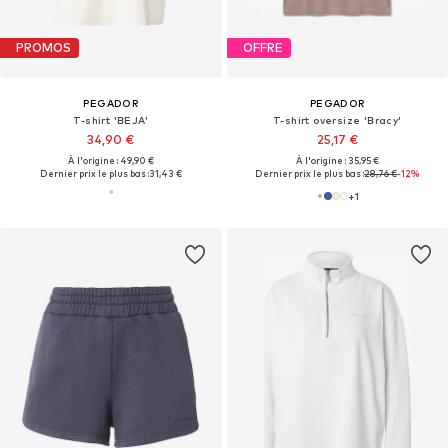
PROMOS
OFFRE
PEGADOR
PEGADOR
T-shirt 'BEJA'
T-shirt oversize 'Bracy'
34,90 €
25,17 €
À l'origine : 49,90 €
À l'origine : 35,95 €
Dernier prix le plus bas :
31,43 €
Dernier prix le plus bas :
28,76 €
-12%
+
1