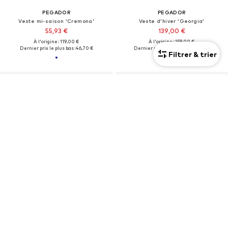
PEGADOR
PEGADOR
Veste mi-saison 'Cremona'
Veste d’hiver 'Georgia'
55,93 €
139,00 €
À l'origine : 119,00 €
À l'origine : 159,00 €
Dernier prix le plus bas :
46,70 €
Dernier prix le plus bas :
139,00 €
Filtrer & trier
OFFRE
OFFRE