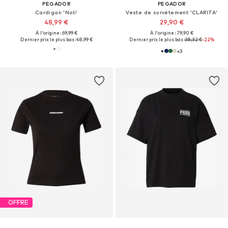
PEGADOR
PEGADOR
Cardigan 'Noli'
Veste de survêtement 'CLARITA'
48,99 €
29,90 €
À l'origine : 69,99 €
À l'origine : 79,90 €
Dernier prix le plus bas :
48,99 €
Dernier prix le plus bas :
38,32 €
-22%
+
3
OFFRE