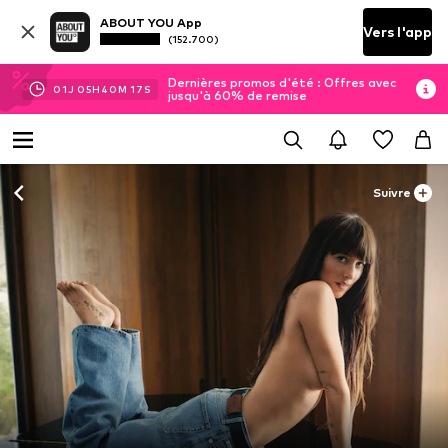
ABOUT YOU App
Vers l'app
(152.700)
Dernières promos d'été : Offres avec
01
J
05
H
40
M
15
S
jusqu'à 60% de remise
Suivre