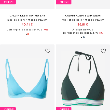
OFFRE
OFFRE
CALVIN KLEIN SWIMWEAR
CALVIN KLEIN SWIMWEAR
Bas de bikini 'Intense Power'
Maillot de bain 'Intense Power'
40,41 €
56,18 €
Dernier prix le plus bas :
44,90 €
-10%
À l'origine : 89,90 €
Dernier prix le plus bas :
63,67 €
-11%
OFFRE
OFFRE