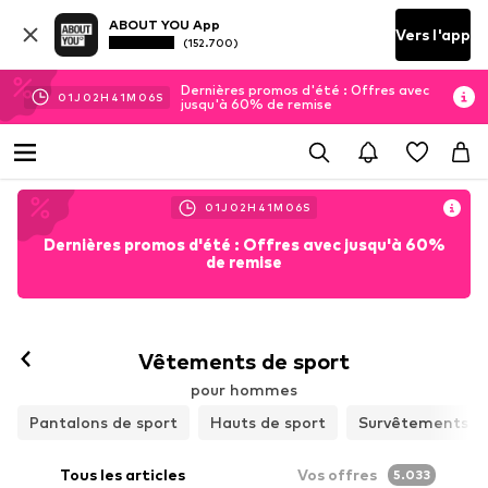
ABOUT YOU App
Vers l'app
(152.700)
Dernières promos d'été : Offres avec
01
J
02
H
41
M
04
S
jusqu'à 60% de remise
01
J
02
H
41
M
04
S
Dernières promos d'été : Offres avec jusqu'à 60%
de remise
Vêtements de sport
pour hommes
Pantalons de sport
Hauts de sport
Survêtements
Tous les articles
Vos offres
5.033