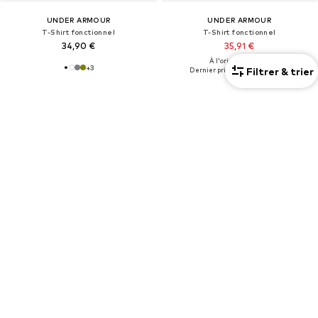
UNDER ARMOUR
UNDER ARMOUR
T-Shirt fonctionnel
T-Shirt fonctionnel
34,90 €
35,91 €
À l'origine : 39,90 €
+
3
Filtrer & trier
Dernier prix le plus bas :
31,41 €
Pack de 10
Mixte
OFFRE
OFFRE