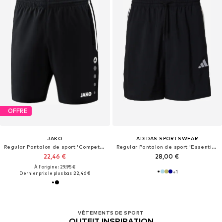
OFFRE
JAKO
ADIDAS SPORTSWEAR
Regular Pantalon de sport 'Competition 2.0'
Regular Pantalon de sport 'Essentials Chelsea'
22,46 €
28,00 €
À l'origine : 29,95 €
+
1
Dernier prix le plus bas :
22,46 €
VÊTEMENTS DE SPORT
OUTFIT INSPIRATION