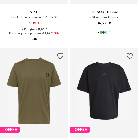
NIKE
THE NORTH FACE
T-Shirt fonctionnel 'RETRO'
T-Shirt fonctionnel
21,16 €
34,90 €
À l'origine : 59,90 €
+
1
Dernier prix le plus bas :
25,94 €
-18%
OFFRE
OFFRE