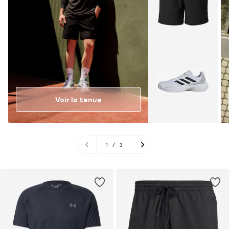
Voir la tenue
1
/
3