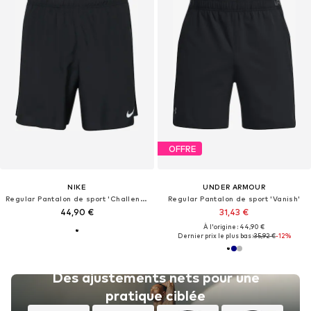
OFFRE
NIKE
UNDER ARMOUR
Regular Pantalon de sport 'Challenger'
Regular Pantalon de sport 'Vanish'
44,90 €
31,43 €
À l'origine : 44,90 €
Dernier prix le plus bas :
35,92 €
-12%
Des ajustements nets pour une
pratique ciblée