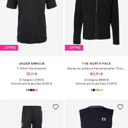
OFFRE
OFFRE
UNDER ARMOUR
THE NORTH FACE
T-Shirt fonctionnel
Veste en polaire fonctionnelle 'Glacier'
25,11 €
80,91 €
À l'origine : 27,90 €
À l'origine : 89,90 €
Dernier prix le plus bas :
22,90 €
Dernier prix le plus bas :
74,90 €
+
5
+
1