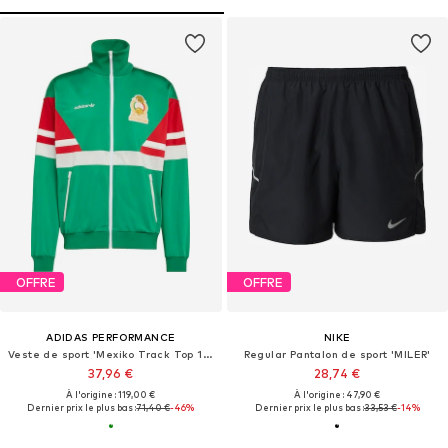
OFFRE
OFFRE
ADIDAS PERFORMANCE
NIKE
Veste de sport 'Mexiko Track Top 1986'
Regular Pantalon de sport 'MILER'
37,96 €
28,74 €
À l'origine : 119,00 €
À l'origine : 47,90 €
Dernier prix le plus bas :
71,40 €
-46%
Dernier prix le plus bas :
33,53 €
-14%