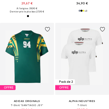
29,67 €
34,90 €
À l'origine : 39,90 €
+
3
Dernier prix le plus bas :
27,93 €
Pack de 2
OFFRE
OFFRE
ADIDAS ORIGINALS
ALPHA INDUSTRIES
T-Shirt 'SANTIAGO JSY'
T-Shirt