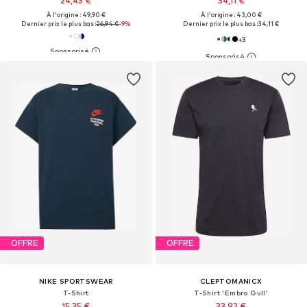
24,43 €
34,11 €
À l'origine : 49,90 €
À l'origine : 43,00 €
Dernier prix le plus bas :
26,94 €
-9%
Dernier prix le plus bas :
34,11 €
+
3
OFFRE
OFFRE
NIKE SPORTSWEAR
CLEPTOMANICX
T-Shirt
T-Shirt 'Embro Gull'
15,35 €
33,92 €