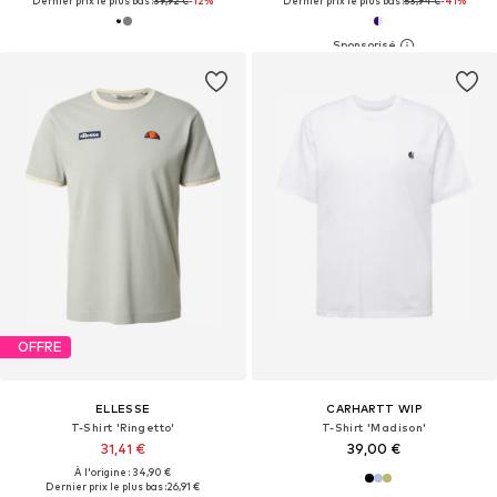
Dernier prix le plus bas :
39,92 €
-12%
Dernier prix le plus bas :
53,94 €
-41%
OFFRE
ELLESSE
CARHARTT WIP
T-Shirt 'Ringetto'
T-Shirt 'Madison'
31,41 €
39,00 €
À l'origine : 34,90 €
Dernier prix le plus bas :
26,91 €