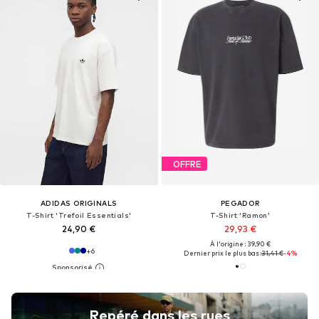
OFFRE
ADIDAS ORIGINALS
PEGADOR
T-Shirt 'Trefoil Essentials'
T-Shirt 'Ramon'
24,90 €
29,93 €
À l'origine : 39,90 €
+
6
Dernier prix le plus bas :
31,41 €
-4%
Repéré dans les rues