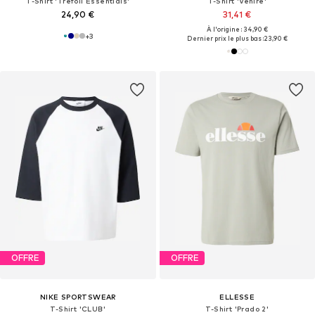
T-Shirt 'Trefoil Essentials'
T-Shirt 'Venire'
24,90 €
31,41 €
À l'origine : 34,90 €
+
3
Dernier prix le plus bas :
23,90 €
OFFRE
OFFRE
NIKE SPORTSWEAR
ELLESSE
T-Shirt 'CLUB'
T-Shirt 'Prado 2'