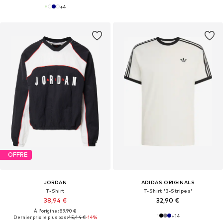
+
4
OFFRE
JORDAN
ADIDAS ORIGINALS
T-Shirt
T-Shirt '3-Stripes'
38,94 €
32,90 €
À l'origine : 89,90 €
+
14
Dernier prix le plus bas :
45,44 €
-14%