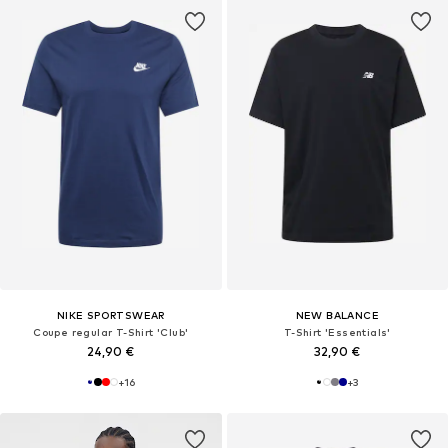
NIKE SPORTSWEAR
NEW BALANCE
Coupe regular T-Shirt 'Club'
T-Shirt 'Essentials'
24,90 €
32,90 €
+
16
+
3