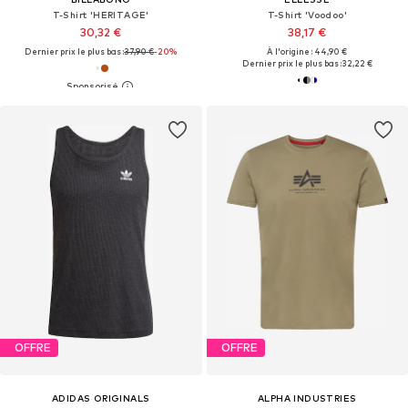
T-Shirt 'HERITAGE'
T-Shirt 'Voodoo'
30,32 €
38,17 €
Dernier prix le plus bas :
37,90 €
-20%
À l'origine : 44,90 €
Dernier prix le plus bas :
32,22 €
OFFRE
OFFRE
ADIDAS ORIGINALS
ALPHA INDUSTRIES