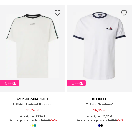
OFFRE
OFFRE
ADIDAS ORIGINALS
ELLESSE
T-Shirt 'Bruised Banana'
T-Shirt 'Meduno'
15,96 €
14,95 €
À l'origine : 49,90 €
À l'origine : 29,90 €
Dernier prix le plus bas :
18,68 €
-14%
Dernier prix le plus bas :
17,94 €
-16%