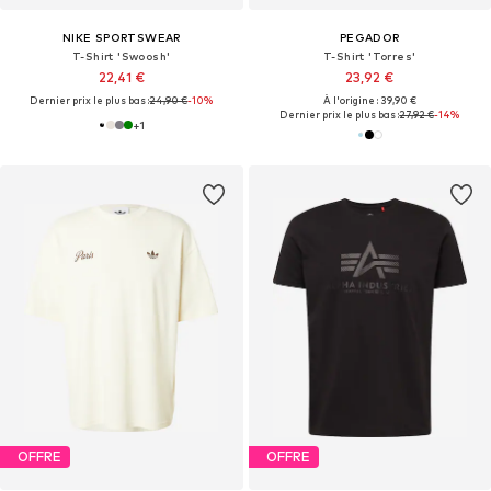
NIKE SPORTSWEAR
PEGADOR
T-Shirt 'Swoosh'
T-Shirt 'Torres'
22,41 €
23,92 €
Dernier prix le plus bas :
24,90 €
-10%
À l'origine : 39,90 €
Dernier prix le plus bas :
27,92 €
-14%
+
1
OFFRE
OFFRE