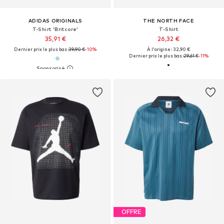
ADIDAS ORIGINALS
THE NORTH FACE
T-Shirt 'Britcore'
T-Shirt
35,91 €
26,32 €
Dernier prix le plus bas :
39,90 €
-10%
À l'origine : 32,90 €
Dernier prix le plus bas :
29,61 €
-11%
OFFRE