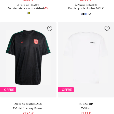
À l'origine : 39,90 €
À l'origine : 39,90 €
Dernier prix le plus bas :
16,74 €
-8%
Dernier prix le plus bas :
26,91 €
+
5
OFFRE
OFFRE
ADIDAS ORIGINALS
PEGADOR
T-Shirt 'Jersey Roses'
T-Shirt
21,96 €
31,41 €