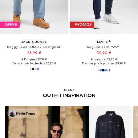
OFFRE
PROMOS
JACK & JONES
LEVI'S ®
Baggy Jean 'JJIAlex JJOriginal'
Regular Jean '515™'
26,99 €
59,90 €
À l'origine : 29,99 €
À l'origine : 79,90 €
Dernier prix le plus bas :
26,90 €
Dernier prix le plus bas :
39,90 €
+
3
JEANS
OUTFIT INSPIRATION
Kevin Trapp