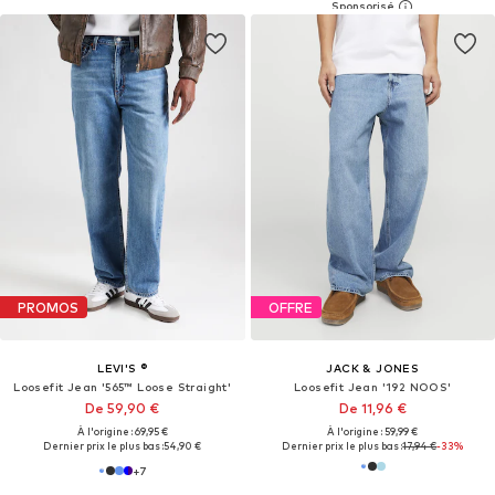
PROMOS
OFFRE
LEVI'S ®
JACK & JONES
Loosefit Jean '565™ Loose Straight'
Loosefit Jean '192 NOOS'
De 59,90 €
De 11,96 €
À l'origine : 69,95 €
À l'origine : 59,99 €
Dernier prix le plus bas :
54,90 €
Dernier prix le plus bas :
17,94 €
-33%
+
7