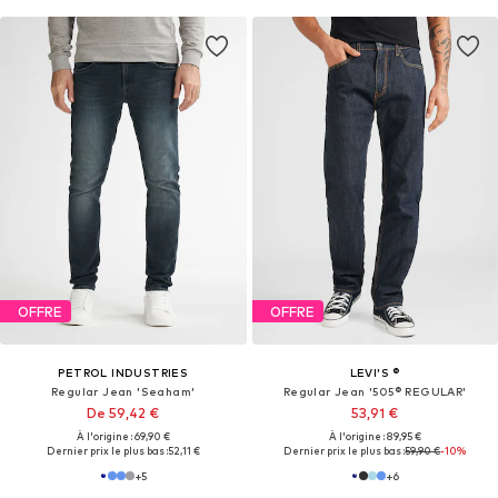
OFFRE
OFFRE
PETROL INDUSTRIES
LEVI'S ®
Regular Jean 'Seaham'
Regular Jean '505® REGULAR'
De 59,42 €
53,91 €
À l'origine : 69,90 €
À l'origine : 89,95 €
Dernier prix le plus bas :
52,11 €
Dernier prix le plus bas :
59,90 €
-10%
+
5
+
6