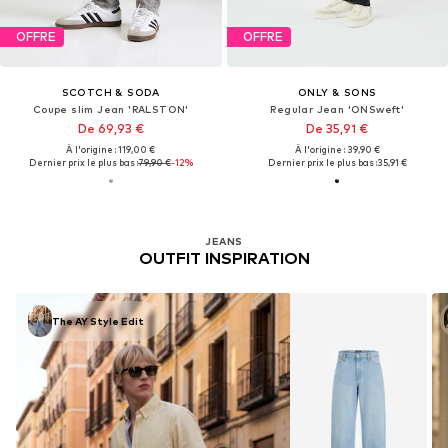
OFFRE
OFFRE
SCOTCH & SODA
ONLY & SONS
Coupe slim Jean 'RALSTON'
Regular Jean 'ONSweft'
De 69,93 €
De 35,91 €
À l'origine : 119,00 €
À l'origine : 39,90 €
Dernier prix le plus bas :
79,90 €
-12%
Dernier prix le plus bas :
35,91 €
JEANS
OUTFIT INSPIRATION
The AY Style Edit