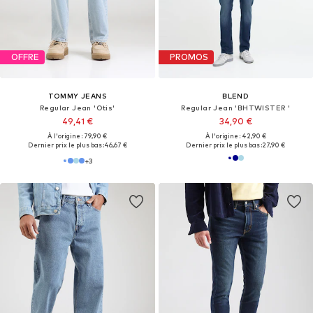
OFFRE
PROMOS
TOMMY JEANS
BLEND
Regular Jean 'Otis'
Regular Jean 'BHTWISTER '
49,41 €
34,90 €
À l'origine : 79,90 €
À l'origine : 42,90 €
Dernier prix le plus bas :
46,67 €
Dernier prix le plus bas :
27,90 €
+
3