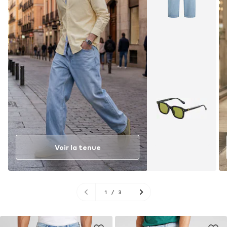
Voir la tenue
1
/
3