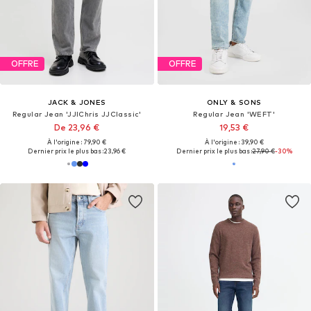
OFFRE
OFFRE
JACK & JONES
ONLY & SONS
Regular Jean 'JJIChris JJClassic'
Regular Jean 'WEFT'
De 23,96 €
19,53 €
À l'origine : 79,90 €
À l'origine : 39,90 €
Dernier prix le plus bas :
23,96 €
Dernier prix le plus bas :
27,90 €
-30%