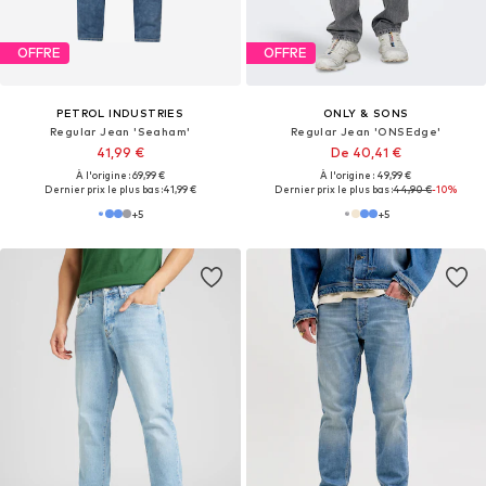
OFFRE
OFFRE
PETROL INDUSTRIES
ONLY & SONS
Regular Jean 'Seaham'
Regular Jean 'ONSEdge'
41,99 €
De 40,41 €
À l'origine : 69,99 €
À l'origine : 49,99 €
Dernier prix le plus bas :
41,99 €
Dernier prix le plus bas :
44,90 €
-10%
+
5
+
5