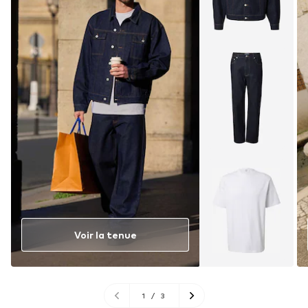
Voir la tenue
1
/
3