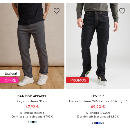
Exclusif
OFFRE
PROMOS
DAN FOX APPAREL
LEVI'S ®
Regular Jean 'Rico'
Loosefit Jean '555 Relaxed Straight'
47,92 €
69,90 €
À l'origine : 59,90 €
À l'origine : 79,95 €
Dernier prix le plus bas :
47,92 €
Dernier prix le plus bas :
54,90 €
+
3