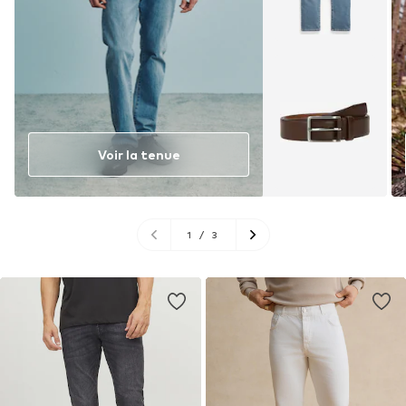
Voir la tenue
1
/
3