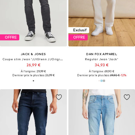
Exclusif
OFFRE
OFFRE
JACK & JONES
DAN FOX APPAREL
Coupe slim Jean 'JJIGlenn JJOriginal'
Regular Jean 'Jack'
26,99 €
34,93 €
À l'origine : 29,99 €
À l'origine : 69,90 €
Dernier prix le plus bas :
26,99 €
Dernier prix le plus bas :
39,92 €
-12%