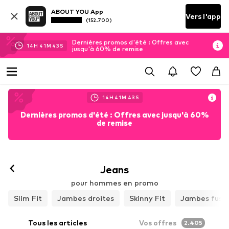
ABOUT YOU App
Vers l'app
(152.700)
Dernières promos d'été : Offres avec
14
H
41
M
40
S
jusqu'à 60% de remise
14
H
41
M
40
S
Dernières promos d'été : Offres avec jusqu'à 60%
de remise
Jeans
pour hommes en promo
Slim Fit
Jambes droites
Skinny Fit
Jambes fuse
Tous les articles
Vos offres
2.405