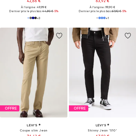
42,66 €
63,92 €
À l'origine : 49,99 €
À l'origine : 99,90 €
Dernier prix le plus bas :
44,90 €
-5%
Dernier prix le plus bas :
67,92 €
-5%
+
3
+
1
OFFRE
OFFRE
LEVI'S ®
LEVI'S ®
Coupe slim Jean
Skinny Jean '510'