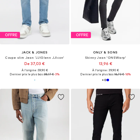
OFFRE
OFFRE
JACK & JONES
ONLY & SONS
Coupe slim Jean 'JJIGlenn JJIcon'
Skinny Jean 'ONSWarp'
De 37,03 €
13,96 €
À l'origine : 59,90 €
À l'origine : 39,90 €
Dernier prix le plus bas :
38,17 €
-3%
Dernier prix le plus bas :
16,73 €
-16%