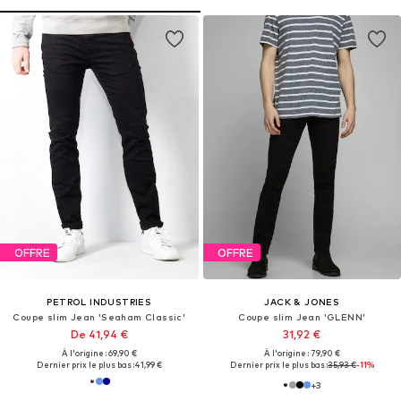
OFFRE
OFFRE
PETROL INDUSTRIES
JACK & JONES
Coupe slim Jean 'Seaham Classic'
Coupe slim Jean 'GLENN'
De 41,94 €
31,92 €
À l'origine : 69,90 €
À l'origine : 79,90 €
Dernier prix le plus bas :
41,99 €
Dernier prix le plus bas :
35,93 €
-11%
+
3