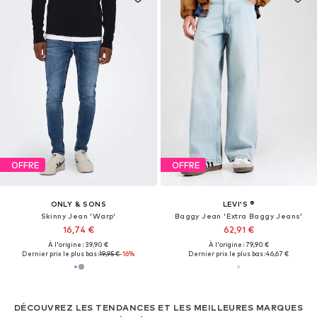
OFFRE
OFFRE
ONLY & SONS
LEVI'S ®
Skinny Jean 'Warp'
Baggy Jean 'Extra Baggy Jeans'
16,74 €
62,91 €
À l'origine : 39,90 €
À l'origine : 79,90 €
Dernier prix le plus bas :
19,95 €
-16%
Dernier prix le plus bas :
46,67 €
DÉCOUVREZ LES TENDANCES ET LES MEILLEURES MARQUES