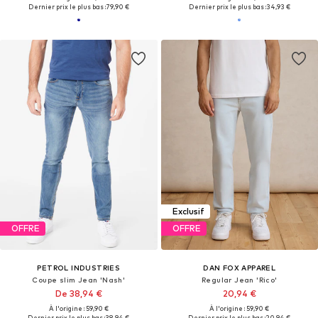
Dernier prix le plus bas :
79,90 €
Dernier prix le plus bas :
34,93 €
Exclusif
OFFRE
OFFRE
PETROL INDUSTRIES
DAN FOX APPAREL
Coupe slim Jean 'Nash'
Regular Jean 'Rico'
De 38,94 €
20,94 €
À l'origine : 59,90 €
À l'origine : 59,90 €
Dernier prix le plus bas :
38,94 €
Dernier prix le plus bas :
20,94 €