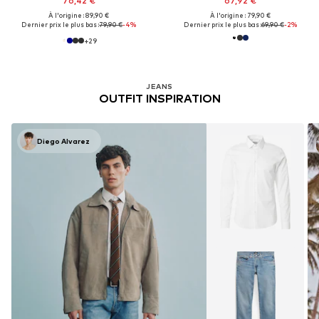
76,42 €
67,92 €
À l'origine : 89,90 €
À l'origine : 79,90 €
Dernier prix le plus bas :
79,90 €
-4%
Dernier prix le plus bas :
69,90 €
-2%
+
29
JEANS
OUTFIT INSPIRATION
Diego Alvarez