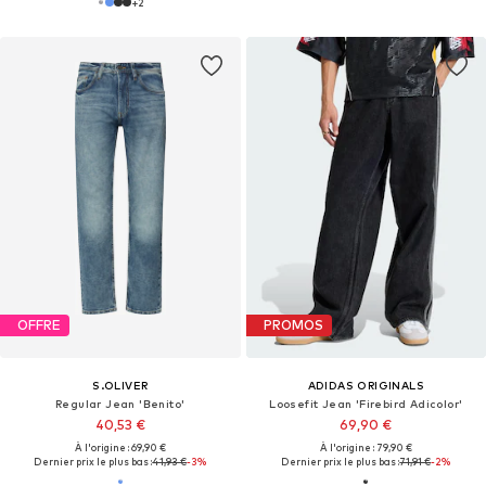
+
2
OFFRE
PROMOS
S.OLIVER
ADIDAS ORIGINALS
Regular Jean 'Benito'
Loosefit Jean 'Firebird Adicolor'
40,53 €
69,90 €
À l'origine : 69,90 €
À l'origine : 79,90 €
Dernier prix le plus bas :
41,93 €
-3%
Dernier prix le plus bas :
71,91 €
-2%