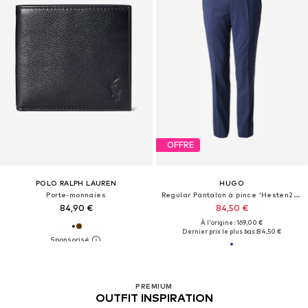
OFFRE
POLO RALPH LAUREN
HUGO
Porte-monnaies
Regular Pantalon à pince 'Hesten232X'
84,90 €
84,50 €
À l'origine : 169,00 €
Dernier prix le plus bas :
84,50 €
PREMIUM
OUTFIT INSPIRATION