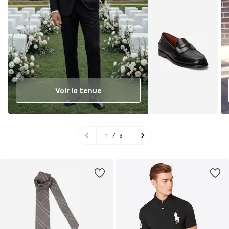
Voir la tenue
1
/
3