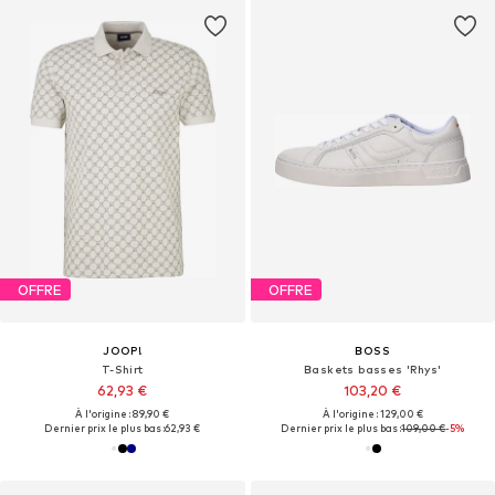
OFFRE
OFFRE
JOOP!
BOSS
T-Shirt
Baskets basses 'Rhys'
62,93 €
103,20 €
À l'origine : 89,90 €
À l'origine : 129,00 €
Dernier prix le plus bas :
62,93 €
Dernier prix le plus bas :
109,00 €
-5%