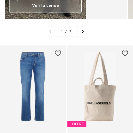
Voir la tenue
1
/
3
OFFRE