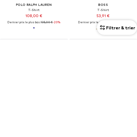
POLO RALPH LAUREN
BOSS
T-Shirt
T-Shirt
108,00 €
53,91 €
Dernier prix le plus bas :
135,00 €
-20%
Dernier prix le plus bas :
59,90 €
-10%
Filtrer & trier
+
14
OFFRE
OFFRE
CALVIN KLEIN
HUGO