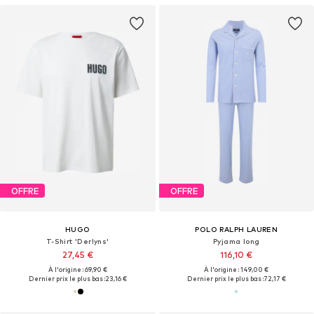
OFFRE
OFFRE
HUGO
POLO RALPH LAUREN
T-Shirt 'Derlyns'
Pyjama long
27,45 €
116,10 €
À l'origine : 69,90 €
À l'origine : 149,00 €
Dernier prix le plus bas :
23,16 €
Dernier prix le plus bas :
72,17 €