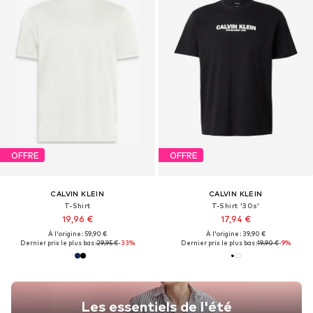
OFFRE
OFFRE
CALVIN KLEIN
CALVIN KLEIN
T-Shirt
T-Shirt '30s'
19,96 €
17,94 €
À l'origine : 59,90 €
À l'origine : 39,90 €
Dernier prix le plus bas :
29,95 €
-33%
Dernier prix le plus bas :
19,90 €
-9%
Les essentiels de l'été