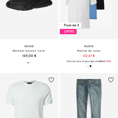
Pack de 3
OFFRE
HUGO
HUGO
Baskets basses 'Leon'
Maillot de corps
149,00 €
40,41 €
Dernier prix le plus bas :
44,90 €
-10%