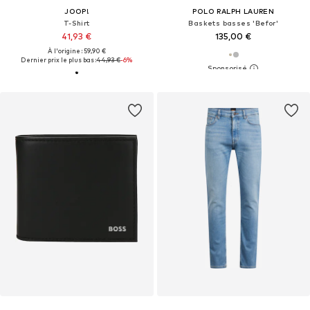
JOOP!
POLO RALPH LAUREN
T-Shirt
Baskets basses 'Befor'
41,93 €
135,00 €
À l'origine : 59,90 €
Dernier prix le plus bas :
44,93 €
-6%