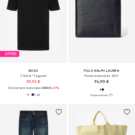
OFFRE
BOSS
POLO RALPH LAUREN
T-Shirt 'Tegood'
Porte-monnaies 'Bill'
39,92 €
94,90 €
Dernier prix le plus bas :
49,90 €
-20%
+
5