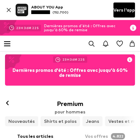
ABOUT YOU App
Vers l'app
(152.700)
Dernières promos d'été : Offres avec
23
H
36
M
20
S
jusqu'à 60% de remise
23
H
36
M
20
S
Dernières promos d'été : Offres avec jusqu'à 60%
de remise
Premium
pour hommes
Nouveautés
Shirts et polos
Jeans
Vestes et ma
Tous les articles
Vos offres
4.822