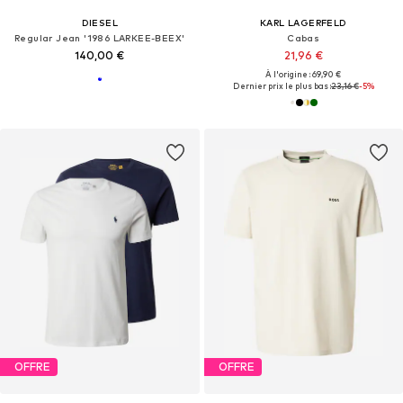
DIESEL
KARL LAGERFELD
Regular Jean '1986 LARKEE-BEEX'
Cabas
140,00 €
21,96 €
À l'origine : 69,90 €
Dernier prix le plus bas :
23,16 €
-5%
OFFRE
OFFRE