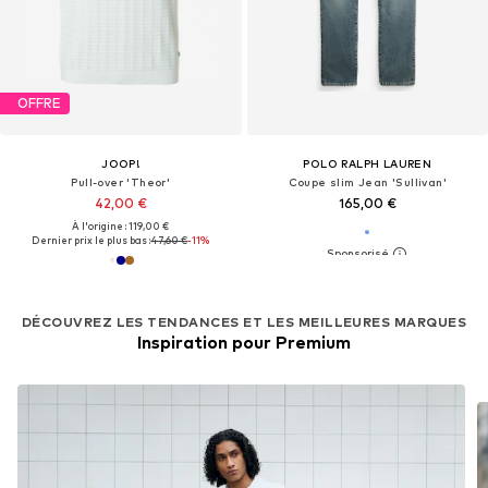
OFFRE
JOOP!
POLO RALPH LAUREN
Pull-over 'Theor'
Coupe slim Jean 'Sullivan'
42,00 €
165,00 €
À l'origine : 119,00 €
Dernier prix le plus bas :
47,60 €
-11%
DÉCOUVREZ LES TENDANCES ET LES MEILLEURES MARQUES
Inspiration pour Premium