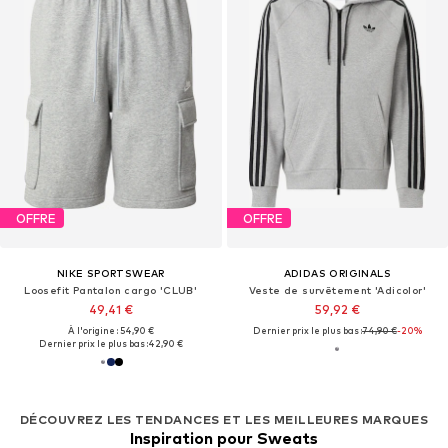
OFFRE
OFFRE
NIKE SPORTSWEAR
ADIDAS ORIGINALS
Loosefit Pantalon cargo 'CLUB'
Veste de survêtement 'Adicolor'
49,41 €
59,92 €
À l'origine : 54,90 €
Dernier prix le plus bas :
74,90 €
-20%
Dernier prix le plus bas :
42,90 €
DÉCOUVREZ LES TENDANCES ET LES MEILLEURES MARQUES
Inspiration pour Sweats