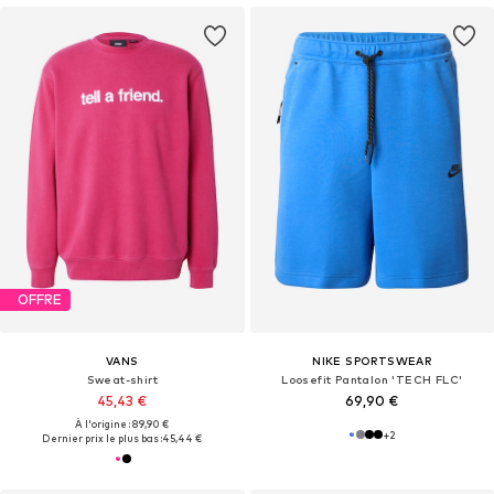
OFFRE
VANS
NIKE SPORTSWEAR
Sweat-shirt
Loosefit Pantalon 'TECH FLC'
45,43 €
69,90 €
À l'origine : 89,90 €
+
2
Dernier prix le plus bas :
45,44 €