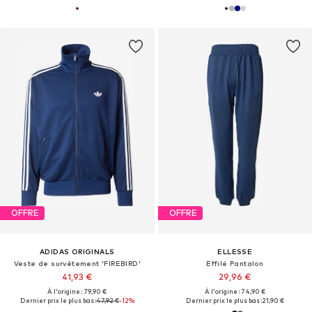
OFFRE
OFFRE
ADIDAS ORIGINALS
ELLESSE
Veste de survêtement 'FIREBIRD'
Effilé Pantalon
41,93 €
29,96 €
À l'origine : 79,90 €
À l'origine : 74,90 €
Dernier prix le plus bas :
47,92 €
-12%
Dernier prix le plus bas :
21,90 €