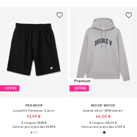
Premium
OFFRE
OFFRE
PEGADOR
WOOD WOOD
Loosefit Pantalon 'Libco'
Sweat-shirt 'WWJames'
53,99 €
66,00 €
À l'origine : 59,99 €
À l'origine : 165,00 €
Dernier prix le plus bas :
53,99 €
Dernier prix le plus bas :
47,90 €