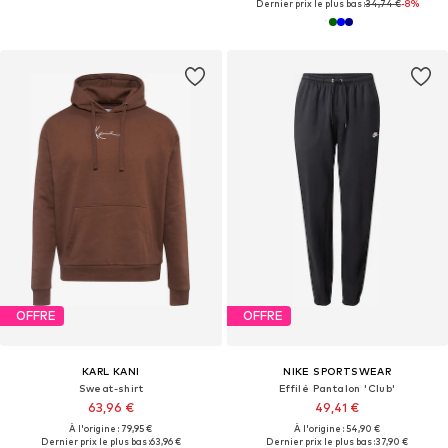
Dernier prix le plus bas :
34,74 €
-8%
OFFRE
OFFRE
KARL KANI
NIKE SPORTSWEAR
Sweat-shirt
Effilé Pantalon 'Club'
63,96 €
49,41 €
À l'origine : 79,95 €
À l'origine : 54,90 €
Dernier prix le plus bas :
63,96 €
Dernier prix le plus bas :
37,90 €