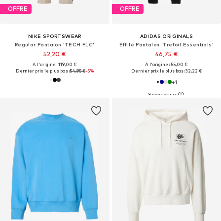
OFFRE
OFFRE
NIKE SPORTSWEAR
ADIDAS ORIGINALS
Regular Pantalon 'TECH FLC'
Effilé Pantalon 'Trefoil Essentials'
52,20 €
46,75 €
À l'origine : 119,00 €
À l'origine : 55,00 €
Dernier prix le plus bas :
54,95 €
-5%
Dernier prix le plus bas :
32,22 €
+
1