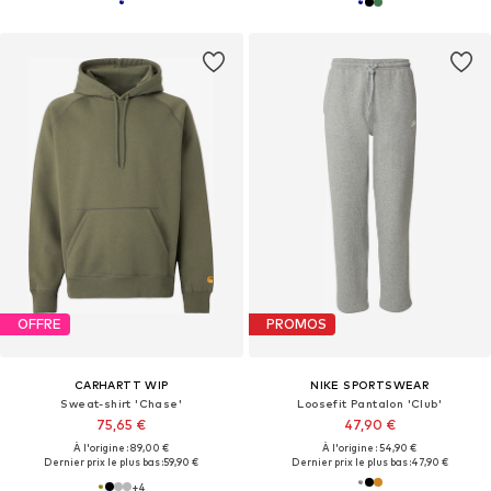
OFFRE
PROMOS
CARHARTT WIP
NIKE SPORTSWEAR
Sweat-shirt 'Chase'
Loosefit Pantalon 'Club'
75,65 €
47,90 €
À l'origine : 89,00 €
À l'origine : 54,90 €
Dernier prix le plus bas :
59,90 €
Dernier prix le plus bas :
47,90 €
+
4