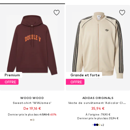
Premium
Grande et forte
OFFRE
OFFRE
WOOD WOOD
ADIDAS ORIGINALS
Sweat-shirt 'WWJames'
Veste de survêtement 'Adicolor Classic'
De 19,16 €
35,94 €
Dernier prix le plus bas :
47,90 €
-60%
À l'origine : 79,90 €
Dernier prix le plus bas :
35,94 €
+
2