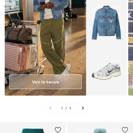
Voir la tenue
1
/
3