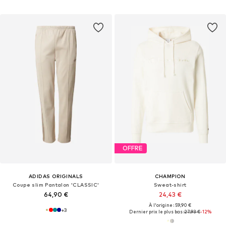
OFFRE
ADIDAS ORIGINALS
CHAMPION
Coupe slim Pantalon 'CLASSIC'
Sweat-shirt
64,90 €
24,43 €
À l'origine : 59,90 €
+
3
Dernier prix le plus bas :
27,93 €
-12%