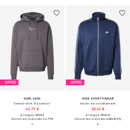
OFFRE
OFFRE
KARL KANI
NIKE SPORTSWEAR
Sweat-shirt 'Essential'
Veste de survêtement
40,79 €
38,45 €
À l'origine : 59,95 €
À l'origine : 99,90 €
Dernier prix le plus bas :
40,79 €
Dernier prix le plus bas :
41,94 €
-8%