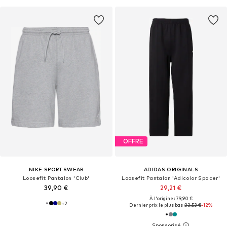
OFFRE
NIKE SPORTSWEAR
ADIDAS ORIGINALS
Loosefit Pantalon 'Club'
Loosefit Pantalon 'Adicolor Spacer'
39,90 €
29,21 €
À l'origine : 79,90 €
+
2
Dernier prix le plus bas :
33,53 €
-12%