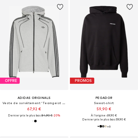
OFFRE
PROMOS
ADIDAS ORIGINALS
PEGADOR
Veste de survêtement 'Teamgeist 26'
Sweat-shirt
67,92 €
59,90 €
Dernier prix le plus bas :
84,90 €
-20%
À l'origine : 69,90 €
Dernier prix le plus bas :
59,90 €
+
6