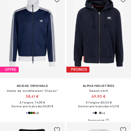
OFFRE
PROMOS
ADIDAS ORIGINALS
ALPHA INDUSTRIES
Veste de survêtement 'Classic'
Sweat-shirt
58,41 €
69,90 €
À l'origine : 74,90 €
À l'origine : 80,00 €
Dernier prix le plus bas :
54,90 €
Dernier prix le plus bas :
43,11 €
+
8
+
4