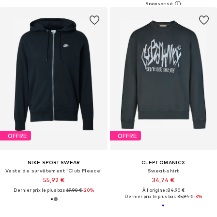
OFFRE
OFFRE
NIKE SPORTSWEAR
CLEPTOMANICX
Veste de survêtement 'Club Fleece'
Sweat-shirt
55,92 €
34,74 €
Dernier prix le plus bas :
69,90 €
-20%
À l'origine : 84,90 €
Dernier prix le plus bas :
35,94 €
-3%