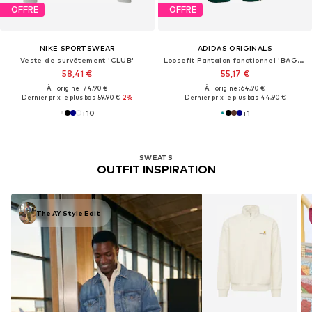
OFFRE
OFFRE
NIKE SPORTSWEAR
ADIDAS ORIGINALS
Veste de survêtement 'CLUB'
Loosefit Pantalon fonctionnel 'BAGGY TRACK'
58,41 €
55,17 €
À l'origine : 74,90 €
À l'origine : 64,90 €
Dernier prix le plus bas :
59,90 €
-2%
Dernier prix le plus bas :
44,90 €
+
10
+
1
SWEATS
OUTFIT INSPIRATION
The AY Style Edit