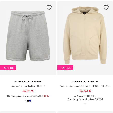
OFFRE
OFFRE
NIKE SPORTSWEAR
THE NORTH FACE
Loosefit Pantalon 'CLUB'
Veste de survêtement 'ESSENTIAL'
35,91 €
45,43 €
Dernier prix le plus bas :
39,90 €
-10%
À l'origine : 84,90 €
Dernier prix le plus bas :
33,96 €