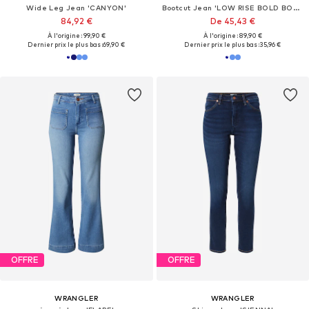
Wide Leg Jean 'CANYON'
Bootcut Jean 'LOW RISE BOLD BOOT'
84,92 €
De 45,43 €
À l'origine : 99,90 €
À l'origine : 89,90 €
Dernier prix le plus bas :
69,90 €
Dernier prix le plus bas :
35,96 €
OFFRE
OFFRE
WRANGLER
WRANGLER