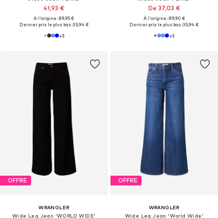
41,93 €
De 37,03 €
À l'origine : 89,95 €
À l'origine : 89,90 €
Dernier prix le plus bas :
35,94 €
Dernier prix le plus bas :
35,94 €
+
3
+
3
OFFRE
OFFRE
WRANGLER
WRANGLER
Wide Leg Jean 'WORLD WIDE'
Wide Leg Jean 'World Wide'