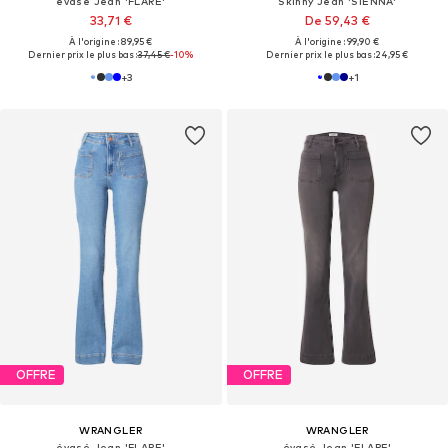
évasé Jean 'FLARE'
Skinny Jean 'SIENNA'
33,71 €
De 59,43 €
À l'origine : 89,95 €
À l'origine : 99,90 €
Dernier prix le plus bas :
37,45 €
-10%
Dernier prix le plus bas :
24,95 €
+
3
+
1
OFFRE
OFFRE
WRANGLER
WRANGLER
évasé Jean 'FLARE'
évasé Jean 'FLARE'