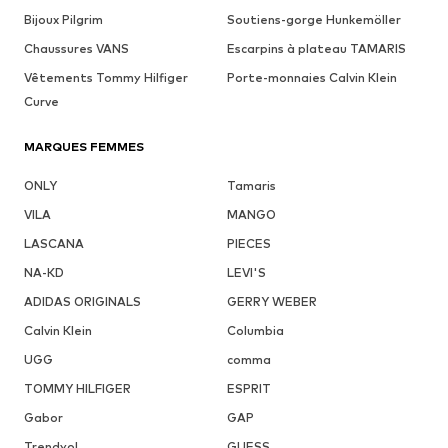
Bijoux Pilgrim
Soutiens-gorge Hunkemöller
Chaussures VANS
Escarpins à plateau TAMARIS
Vêtements Tommy Hilfiger
Porte-monnaies Calvin Klein
Curve
MARQUES FEMMES
ONLY
Tamaris
VILA
MANGO
LASCANA
PIECES
NA-KD
LEVI'S
ADIDAS ORIGINALS
GERRY WEBER
Calvin Klein
Columbia
UGG
comma
TOMMY HILFIGER
ESPRIT
Gabor
GAP
Trendyol
GUESS