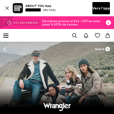
ABOUT YOU App
Vers l'app
(152.700)
Dernières promos d'été : Offres avec
01
J
23
H
23
M
30
S
jusqu'à 60% de remise
Suivre