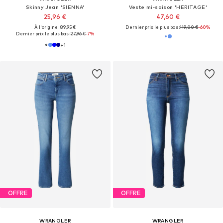
Skinny Jean 'SIENNA'
Veste mi-saison 'HERITAGE'
25,96 €
47,60 €
À l'origine : 89,95 €
Dernier prix le plus bas :
119,00 €
-60%
Dernier prix le plus bas :
27,96 €
-7%
+
1
OFFRE
OFFRE
WRANGLER
WRANGLER