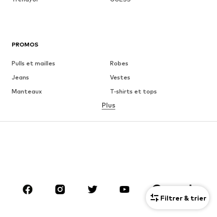
PROMOS
Pulls et mailles
Robes
Jeans
Vestes
Manteaux
T-shirts et tops
Plus
Pantalons
Lingerie
Jupes
Blouses et tuniques
Sweats
Blazers
Maillots de bain
Combinaisons et salopettes
Grandes tailles
Maternité
Chaussures
Sport
Accessoires
Premium
Filtrer & trier
VÊTEMENTS