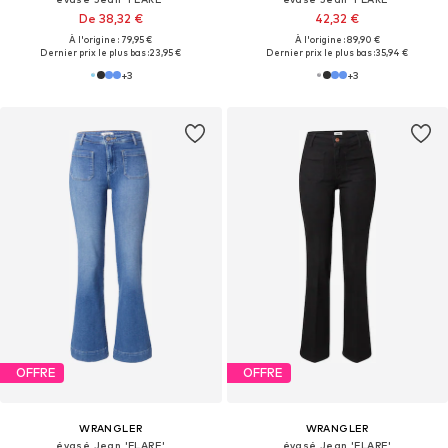
De 38,32 €
42,32 €
À l'origine : 79,95 €
À l'origine : 89,90 €
Dernier prix le plus bas :
23,95 €
Dernier prix le plus bas :
35,94 €
+
3
+
3
OFFRE
OFFRE
WRANGLER
WRANGLER
évasé Jean 'FLARE'
évasé Jean 'FLARE'