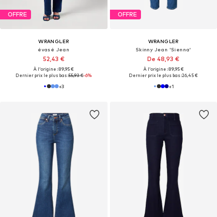
OFFRE
OFFRE
WRANGLER
WRANGLER
évasé Jean
Skinny Jean 'Sienna'
52,43 €
De 48,93 €
À l'origine : 89,95 €
À l'origine : 89,95 €
Dernier prix le plus bas :
55,93 €
-6%
Dernier prix le plus bas :
26,45 €
+
3
+
1