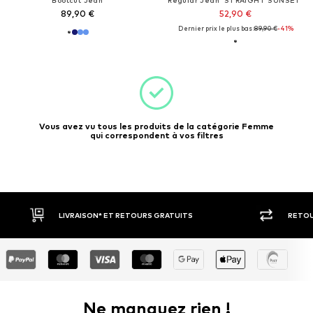
89,90 €
52,90 €
Dernier prix le plus bas :
89,90 €
-41%
Vous avez vu tous les produits de la catégorie Femme
qui correspondent à vos filtres
RETOUR SOUS 30 JOURS
LARGE SÉ
Ne manquez rien !