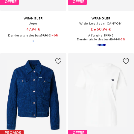
OFFRE
OFFRE
WRANGLER
WRANGLER
Jupe
Wide Leg Jean 'CANYON'
47,94 €
De 50,94 €
Dernier prix le plus bas :
79,90 €
-40%
À l'origine : 99,90 €
Dernier prix le plus bas :
52,43 €
-2%
PROMOS
OFFRE