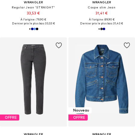
WRANGLER
WRANGLER
Regular Jean 'STRAIGHT'
Coupe slim Jean
33,53 €
31,41 €
À l'origine : 79,90 €
À l'origine : 89,90 €
Dernier prix le plus bas :
33,53 €
Dernier prix le plus bas :
31,43 €
Nouveau
OFFRE
OFFRE
WRANGLER
WRANGLER