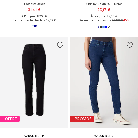
Bootcut Jean
Skinny Jean 'SIENNA'
31,41 €
55,17 €
À l'origine : 89,95 €
À l'origine : 89,90 €
Dernier prix le plus bas :
27,92 €
Dernier prix le plus bas :
64,90 €
-15%
+
1
OFFRE
PROMOS
WRANGLER
WRANGLER