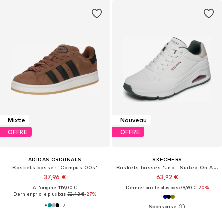
Mixte
Nouveau
OFFRE
OFFRE
ADIDAS ORIGINALS
SKECHERS
Baskets basses 'Campus 00s'
Baskets basses 'Uno - Suited On Air'
37,96 €
63,92 €
À l'origine : 119,00 €
Dernier prix le plus bas :
79,90 €
-20%
Dernier prix le plus bas :
52,43 €
-27%
+
7