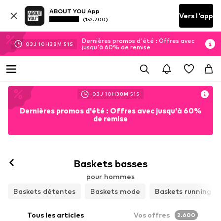
ABOUT YOU App
Vers l'app
(152.700)
Dernières promos d'été : Offres avec
03
J
10
H
38
M
49
S
jusqu'à 60% de remise
03
J
10
H
38
M
49
S
Dernières promos d'été : Offres avec jusqu'à 60%
de remise
Baskets basses
pour hommes
Baskets détentes
Baskets mode
Baskets running
Tous les articles
Vos offres
2.600