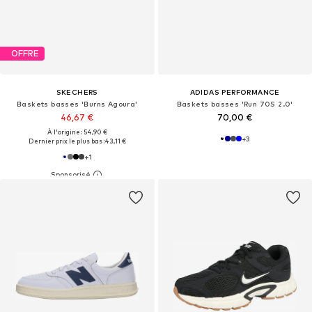
OFFRE
SKECHERS
ADIDAS PERFORMANCE
Baskets basses 'Burns Agoura'
Baskets basses 'Run 70S 2.0'
46,67 €
70,00 €
À l'origine : 54,90 €
+
3
Dernier prix le plus bas :
43,11 €
+
1