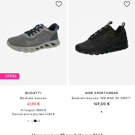
OFFRE
BUGATTI
NIKE SPORTSWEAR
Baskets basses
Baskets basses 'AIR MAX 90 DRIFT'
41,93 €
149,00 €
À l'origine : 59,90 €
Dernier prix le plus bas :
41,93 €
+
1