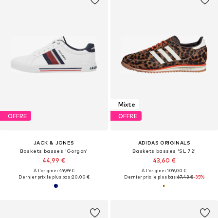
Mixte
OFFRE
OFFRE
JACK & JONES
ADIDAS ORIGINALS
Baskets basses 'Gorgon'
Baskets basses 'SL 72'
44,99 €
43,60 €
À l'origine : 49,99 €
À l'origine : 109,00 €
Dernier prix le plus bas :
20,00 €
Dernier prix le plus bas :
67,43 €
-35%