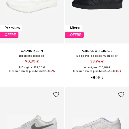
Premium
Mixte
OFFRE
OFFRE
CALVIN KLEIN
ADIDAS ORIGINALS
Baskets basses
Baskets basses 'Gazelle'
90,30 €
38,94 €
À l'origine : 129,00 €
À l'origine : 110,00 €
Dernier prix le plus bas :
99,90 €
-9%
Dernier prix le plus bas :
45,43 €
-14%
+
2