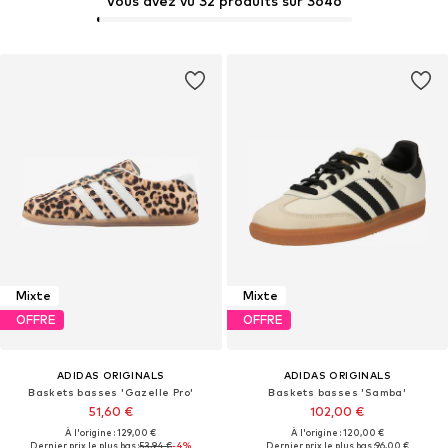
Vous avez vu 32 produits sur 3646
Mixte
Mixte
OFFRE
OFFRE
ADIDAS ORIGINALS
ADIDAS ORIGINALS
Baskets basses 'Gazelle Pro'
Baskets basses 'Samba'
51,60 €
102,00 €
À l'origine : 129,00 €
À l'origine : 120,00 €
Dernier prix le plus bas :
53,94 €
-4%
Dernier prix le plus bas :
96,00 €