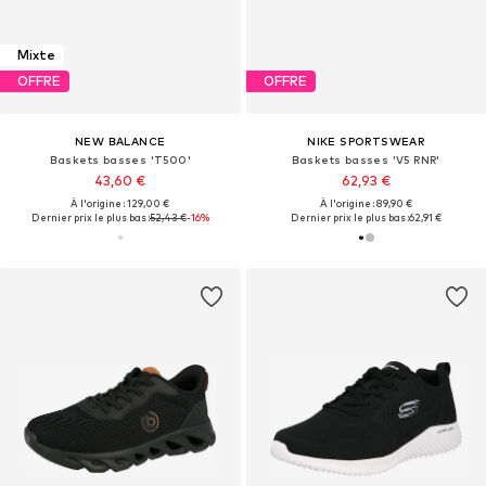
Mixte
OFFRE
OFFRE
NEW BALANCE
NIKE SPORTSWEAR
Baskets basses 'T500'
Baskets basses 'V5 RNR'
43,60 €
62,93 €
À l'origine : 129,00 €
À l'origine : 89,90 €
Dernier prix le plus bas :
52,43 €
-16%
Dernier prix le plus bas :
62,91 €