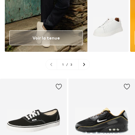
Voir la tenue
1
/
3