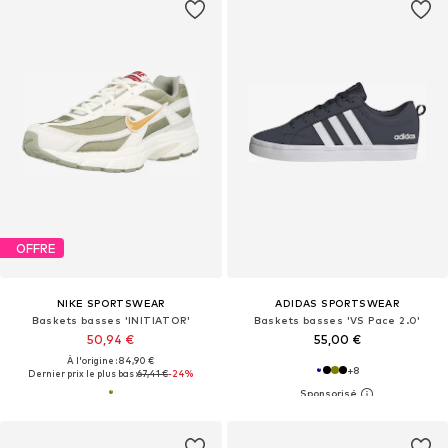
OFFRE
NIKE SPORTSWEAR
ADIDAS SPORTSWEAR
Baskets basses 'INITIATOR'
Baskets basses 'VS Pace 2.0'
50,94 €
55,00 €
À l'origine : 84,90 €
+
8
Dernier prix le plus bas :
67,41 €
-24%