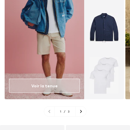
Voir la tenue
1
/
3