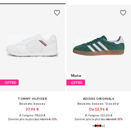
Mixte
OFFRE
OFFRE
TOMMY HILFIGER
ADIDAS ORIGINALS
Baskets basses
Baskets basses 'Gazelle'
37,96 €
De 53,94 €
À l'origine : 119,00 €
À l'origine : 120,00 €
Dernier prix le plus bas :
45,44 €
-16%
Dernier prix le plus bas :
66,43 €
-18%
+
2