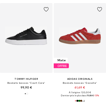
Mixte
OFFRE
TOMMY HILFIGER
ADIDAS ORIGINALS
Baskets basses 'Court Core'
Baskets basses 'Gazelle'
99,90 €
61,69 €
À l'origine : 120,00 €
Dernier prix le plus bas :
71,18 €
-13%
+
2