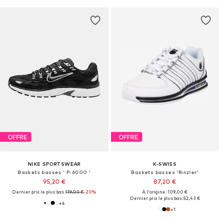
OFFRE
OFFRE
NIKE SPORTSWEAR
K-SWISS
Baskets basses ' P-6000 '
Baskets basses 'Rinzler'
95,20 €
87,20 €
Dernier prix le plus bas :
119,00 €
-20%
À l'origine : 109,00 €
Dernier prix le plus bas :
52,43 €
+
4
+
1