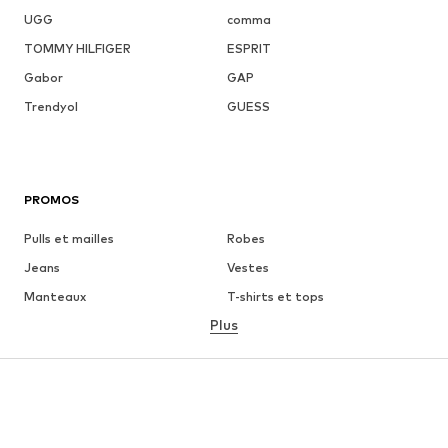
UGG
comma
TOMMY HILFIGER
ESPRIT
Gabor
GAP
Trendyol
GUESS
PROMOS
Pulls et mailles
Robes
Jeans
Vestes
Manteaux
T-shirts et tops
Plus
Pantalons
Lingerie
Jupes
Blouses et tuniques
Sweats
Blazers
Maillots de bain
Combinaisons et salopettes
Grandes tailles
Maternité