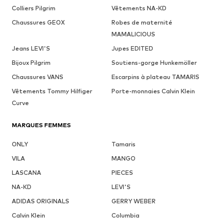
Colliers Pilgrim
Vêtements NA-KD
Chaussures GEOX
Robes de maternité
MAMALICIOUS
Jeans LEVI'S
Jupes EDITED
Bijoux Pilgrim
Soutiens-gorge Hunkemöller
Chaussures VANS
Escarpins à plateau TAMARIS
Vêtements Tommy Hilfiger
Porte-monnaies Calvin Klein
Curve
MARQUES FEMMES
ONLY
Tamaris
VILA
MANGO
LASCANA
PIECES
NA-KD
LEVI'S
ADIDAS ORIGINALS
GERRY WEBER
Calvin Klein
Columbia