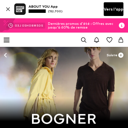
ABOUT YOU App
Vers l'app
(152.700)
Dernières promos d'été : Offres avec
03
J
05
H
08
M
49
S
jusqu'à 60% de remise
Suivre