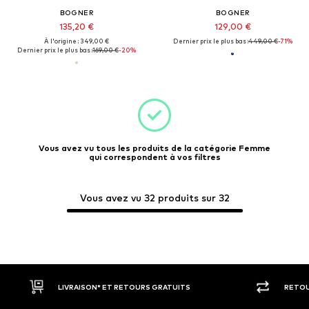
BOGNER
BOGNER
135,20 €
129,00 €
À l'origine : 349,00 €
Dernier prix le plus bas :
449,00 €
-71%
Dernier prix le plus bas :
169,00 €
-20%
Vous avez vu tous les produits de la catégorie Femme
qui correspondent à vos filtres
Vous avez vu 32 produits sur 32
RETOUR SOUS 30 JOURS
LARGE SÉ