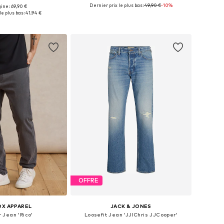
Dernier prix le plus bas :
+
49,90 €
3
-10%
gine : 69,90 €
 plusieurs tailles
Disponible en plusieurs tailles
le plus bas :
41,94 €
r au panier
Ajouter au panier
OFFRE
OX APPAREL
JACK & JONES
 Jean 'Rico'
Loosefit Jean 'JJIChris JJCooper'