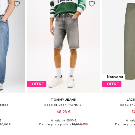
Nouveau
OFFRE
OFFRE
S
TOMMY JEANS
JACK
SFade'
Regular Jean 'RONNIE'
Regular 
48,93 €
5
€
À l'origine : 69,90 €
À l'ori
 tailles
Tailles disponibles: 29, 30, 31, 32, 33, 34
Disponible en
20,00 €
Dernier prix le plus bas :
57,90 €
-15%
Dernier prix le
nier
Ajouter au panier
Ajoute