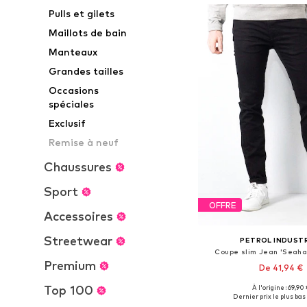
Pulls et gilets
Maillots de bain
Manteaux
Grandes tailles
Occasions
spéciales
Exclusif
Remise à neuf
Chaussures
Sport
OFFRE
Accessoires
Streetwear
PETROL INDUST
Coupe slim Jean 'Seaha
Premium
De 41,94 €
Top 100
À l'origine : 69,90 
Disponible en plusieurs
Dernier prix le plus bas 