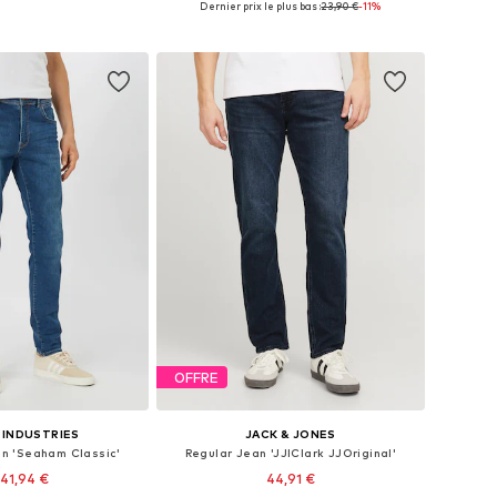
Dernier prix le plus bas :
23,90 €
-11%
r au panier
Ajouter au panier
OFFRE
 INDUSTRIES
JACK & JONES
an 'Seaham Classic'
Regular Jean 'JJIClark JJOriginal'
41,94 €
44,91 €