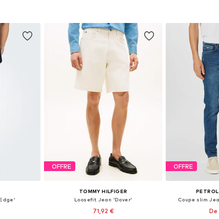
nier
Ajouter au panier
Ajoute
OFFRE
OFFRE
S
TOMMY HILFIGER
PETROL
Edge'
Loosefit Jean 'Dover'
Coupe slim Je
71,92 €
De 