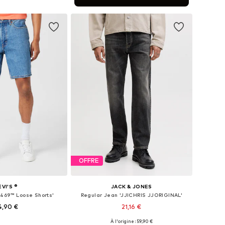
r au panier
OFFRE
EVI'S ®
JACK & JONES
'469™ Loose Shorts'
Regular Jean 'JJICHRIS JJORIGINAL'
4,90 €
21,16 €
+
1
À l'origine : 59,90 €
 plusieurs tailles
Disponible en plusieurs tailles