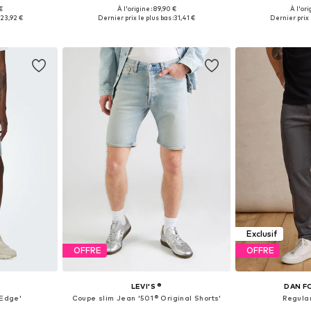
 €
À l'origine : 89,90 €
À l'ori
 tailles
Tailles disponibles: 30, 31, 32, 33, 34, 38
Disponible en
23,92 €
Dernier prix le plus bas :
31,41 €
Dernier prix 
nier
Ajouter au panier
Ajoute
Exclusif
OFFRE
OFFRE
S
LEVI'S ®
DAN F
Edge'
Coupe slim Jean '501® Original Shorts'
Regular