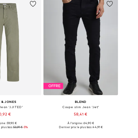
OFFRE
 & JONES
BLEND
Jean 'JJITED'
Coupe slim Jean 'Jet'
0,92 €
58,41 €
+
4
gine : 59,90 €
À l'origine : 64,90 €
 plusieurs tailles
Disponible en plusieurs tailles
 plus bas :
53,91 €
-5%
Dernier prix le plus bas :
44,91 €
r au panier
Ajouter au panier