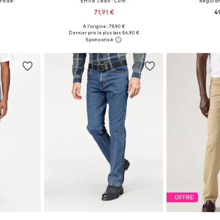
Fade'
Effilé Jean 'Curt'
Regular
71,91 €
4
À l'origine : 79,90 €
 tailles
Disponible en plusieurs tailles
Disponible en
Dernier prix le plus bas :
54,90 €
nier
Ajouter au panier
Ajoute
OFFRE