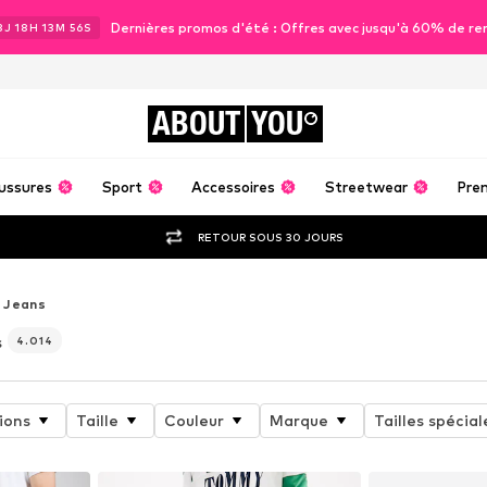
Dernières promos d'été : Offres avec jusqu'à 60% de re
3
J
18
H
13
M
54
S
ABOUT
YOU
ussures
Sport
Accessoires
Streetwear
Pre
RETOUR SOUS 30 JOURS
Jeans
s
4.014
ions
Taille
Couleur
Marque
Tailles spécial