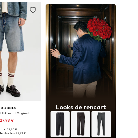
Looks de rencart
 & JONES
JJIAlex JJOrginal'
27,93 €
gine : 39,90 €
 plusieurs tailles
le plus bas :
27,93 €