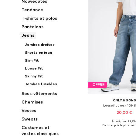
Nouveautés
Tendance
T-shirts et polos
Pantalons
Jeans
Jambes droites
Shorts en jean
Slim Fit
Loose Fit
Skinny Fit
Jambes fuselées
OFFRE
Sous-vêtements
ONLY & SON
Chemises
Loosefit Jean 'ON
Vestes
20,00 €
Sweats
+
1
À l'origine : 49,99 
Disponible en plusieurs
Dernier prix le plus bas :
Costumes et
Ajouter au pa
vestes classiques