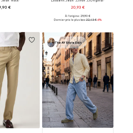
 Jean 'Rock'
Loosefit Jean 'JJIron JJOriginal'
9,90 €
20,93 €
+
1
À l'origine : 29,90 €
 plusieurs tailles
Tailles disponibles: 31-32, 33, 34, 35-36
Dernier prix le plus bas :
22,43 €
-6%
r au panier
Ajouter au panier
The AY Style Edit