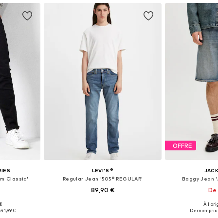
OFFRE
RIES
LEVI'S ®
JACK
m Classic'
Regular Jean '505® REGULAR'
Baggy Jean '
89,90 €
De 
+
6
€
À l'ori
 tailles
Disponible en plusieurs tailles
Disponible en
:
41,99 €
Dernier prix 