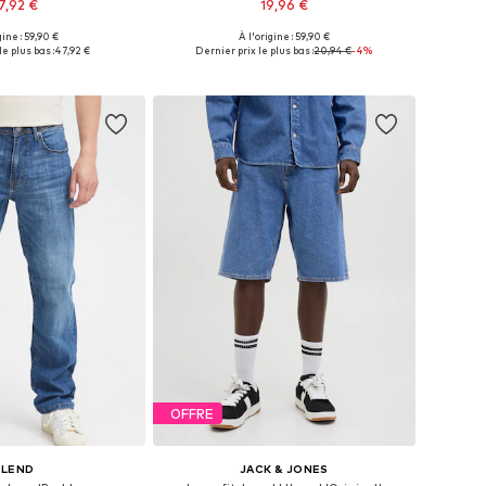
7,92 €
19,96 €
+
2
gine : 59,90 €
À l'origine : 59,90 €
s: 30, 31, 32, 33, 34, 36
Disponible en plusieurs tailles
le plus bas :
47,92 €
Dernier prix le plus bas :
20,94 €
-4%
r au panier
Ajouter au panier
OFFRE
BLEND
JACK & JONES