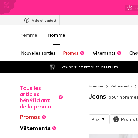
0
Aide et contact
Femme
Homme
Nouvelles sorties
Promos
Vêtements
Cha
LIVRAISON* ET RETOURS GRATUITS
Homme
Vêtements
Tous les
articles
Jeans
pour homme
bénéficiant
de la promo
Promos
Prix
Promot
Vêtements