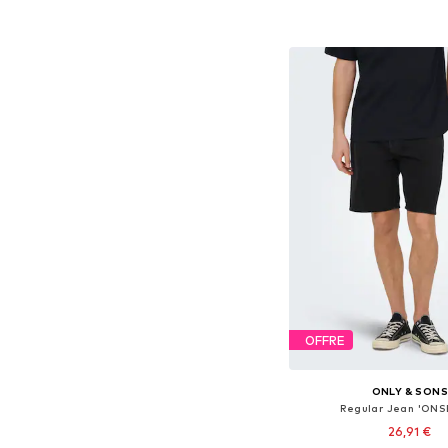
Ajouter au pa
OFFRE
ONLY & SON
Regular Jean 'ONS
26,91 €