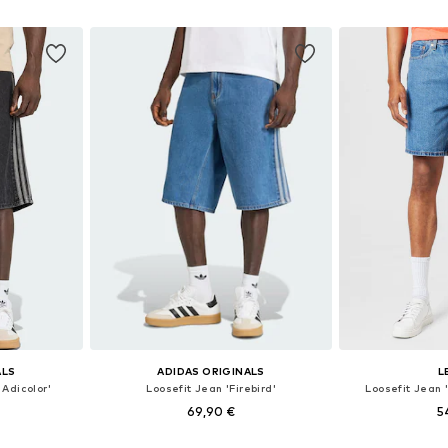
nier
Ajouter au panier
Ajoute
ALS
ADIDAS ORIGINALS
L
 Adicolor'
Loosefit Jean 'Firebird'
Loosefit Jean 
69,90 €
5
Tailles disponibles: 30 x Regular, 32 x Regular, 33 x Regular, 34 x Regular, 35 x Regular, 36 x Regular
Disponible en plusieurs tailles
Disponible en