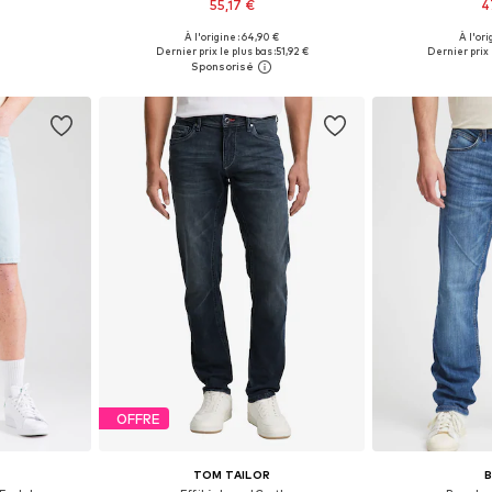
55,17 €
4
+
1
À l'origine : 64,90 €
À l'ori
 tailles
Disponible en plusieurs tailles
Tailles disponible
Dernier prix le plus bas :
51,92 €
Dernier prix 
nier
Ajouter au panier
Ajoute
OFFRE
S
TOM TAILOR