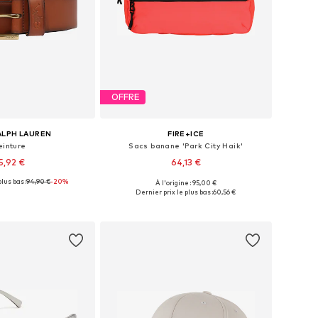
OFFRE
ALPH LAUREN
FIRE+ICE
einture
Sacs banane 'Park City Haik'
5,92 €
64,13 €
lus bas :
94,90 €
-20%
À l'origine : 95,00 €
 80, 85, 90, 95, 100, 105
Tailles disponibles: One Size
Dernier prix le plus bas :
60,56 €
r au panier
Ajouter au panier