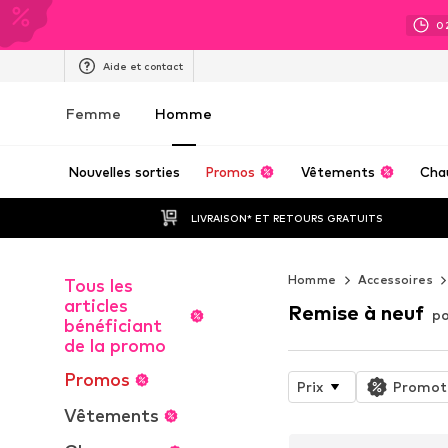
0
Aide et contact
Femme
Homme
Nouvelles sorties
Promos
Vêtements
Cha
LIVRAISON* ET RETOURS GRATUITS
Homme
Accessoires
Tous les
articles
Remise à neuf
p
bénéficiant
de la promo
Promos
Prix
Promot
Vêtements