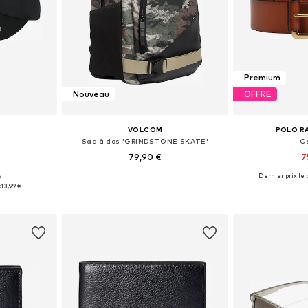
Premium
Nouveau
OFFRE
VOLCOM
POLO R
Sac à dos 'GRINDSTONE SKATE'
C
79,90 €
7
Dernier prix le p
€
57, 60-61
Tailles disponibles: One Size
Tailles disponibles:
:
13,99 €
nier
Ajouter au panier
Ajoute