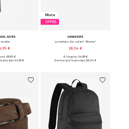
Mixte
OFFRE
AEL KORS
HAWKERS
ravate
Lunettes de soleil 'Moma'
4,95 €
28,04 €
gine : 69,90 €
À l'origine : 54,99 €
onibles: One Size
Tailles disponibles: Onesize
le plus bas :
34,95 €
Dernier prix le plus bas :
28,04 €
r au panier
Ajouter au panier