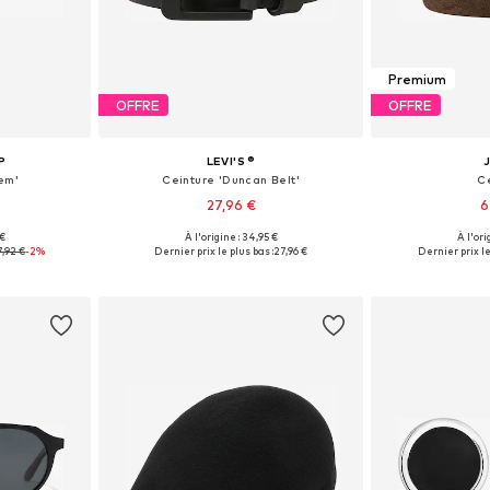
Premium
OFFRE
OFFRE
P
LEVI'S ®
em'
Ceinture 'Duncan Belt'
C
27,96 €
6
 €
À l'origine : 34,95 €
À l'ori
 55-60
Disponible en plusieurs tailles
7,92 €
-2%
Dernier prix le plus bas :
27,96 €
Dernier prix le
nier
Ajouter au panier
Ajoute