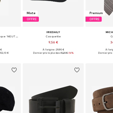
Mixte
Premium
OFFRE
OFFRE
IRIEDAILY
MICH
Montre à affichage analogique 'NEUTRA'
Casquette
C
9,56 €
3
 €
À l'origine : 29,90 €
À l'ori
One Size
Tailles disponibles: 55-60
Tailles disp
152,10 €
Dernier prix le plus bas :
11,21 €
-14%
Dernier prix 
nier
Ajouter au panier
Ajoute