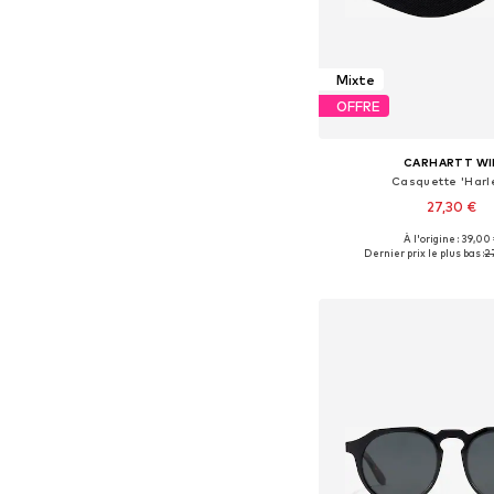
Mixte
OFFRE
CARHARTT WI
Casquette 'Harl
27,30 €
+
2
À l'origine : 39,00
Tailles disponibles:
Dernier prix le plus bas :
2
Ajouter au pa