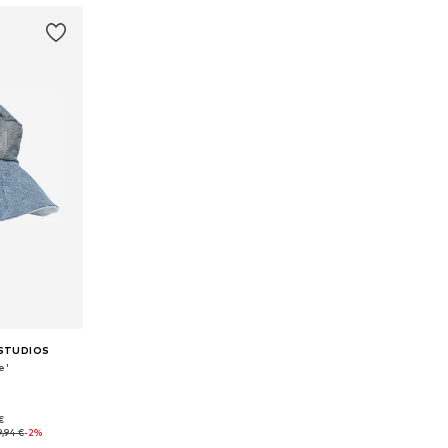
 STUDIOS
e'
€
 57-58
9,94 €
-2%