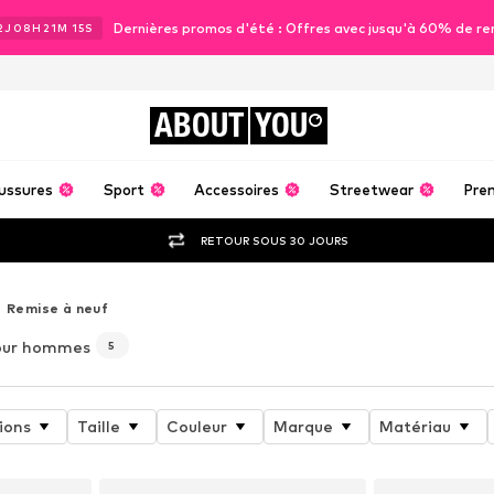
Dernières promos d'été : Offres avec jusqu'à 60% de re
2
J
08
H
21
M
13
S
ABOUT
YOU
ussures
Sport
Accessoires
Streetwear
Pre
RETOUR SOUS 30 JOURS
Remise à neuf
our hommes
5
ions
Taille
Couleur
Marque
Matériau