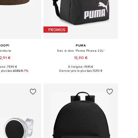
PROMOS
JOOP!
PUMA
einture
Sac à dos 'Puma Phase 22L'
2,91 €
15,90 €
+
1
gine : 79,90 €
À l'origine : 19,95 €
Tailles disponibles: 85, 90, 95, 100, 105, 110
Tailles disponibles: One Size
 plus bas :
67,92 €
-7%
Dernier prix le plus bas :
15,90 €
r au panier
Ajouter au panier