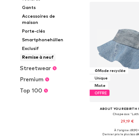
Gants
Accessoires de
maison
Porte-clés
Smartphonehüllen
Exclusif
Remise à neuf
Streetwear
♻️
Mode recyclée
Unique
Premium
Mixte
Top 100
OFFRE
ABOUT YOU REBIRTH
Chapeaux 'Lott
29,19 €
À l'origine : 69,90 
Tailles disponibles:
Dernier prix le plus bas :
2