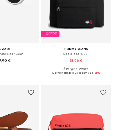
OFFRE
UZZOI
TOMMY JEANS
'oreilles 'Geo'
Sac à dos 'ESS'
9,90 €
25,96 €
À l'origine : 79,90 €
ponibles: XS-XXL
Tailles disponibles: One Size
Dernier prix le plus bas :
59,42 €
-56%
r au panier
Ajouter au panier