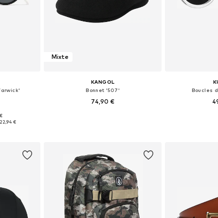
Mixte
KANGOL
K
Warwick'
Bonnet '507'
Boucles d
74,90 €
4
+
1
 €
Onesize
Tailles disponibles: 55-56, 59-60, 61-62
Tailles dis
22,94 €
nier
Ajouter au panier
Ajoute