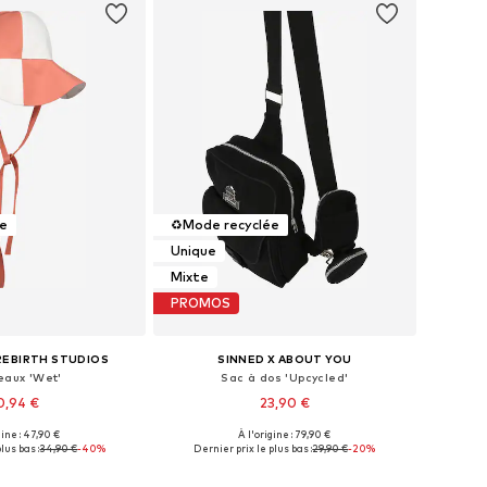
ée
♻️
Mode recyclée
Unique
Mixte
PROMOS
REBIRTH STUDIOS
SINNED X ABOUT YOU
aux 'Wet'
Sac à dos 'Upcycled'
0,94 €
23,90 €
gine : 47,90 €
À l'origine : 79,90 €
sponibles: 55-60
Tailles disponibles: One Size
lus bas :
34,90 €
-40%
Dernier prix le plus bas :
29,90 €
-20%
r au panier
Ajouter au panier