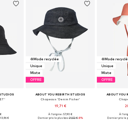
♻️
Mode recyclée
♻️
Mode recycl
Unique
Unique
Mixte
Mixte
OFFRE
OFFRE
 STUDIOS
ABOUT YOU REBIRTH STUDIOS
ABOUT YOU 
ET'
Chapeaux 'Denim Fisher'
Chape
19,71 €
2
 €
À l'origine : 57,90 €
À l'ori
 55-60
Tailles disponibles: 55-56, 57-58
Tailles di
:
13,96 €
Dernier prix le plus bas :
21,52 €
-8%
Dernier prix le p
nier
Ajouter au panier
Ajoute