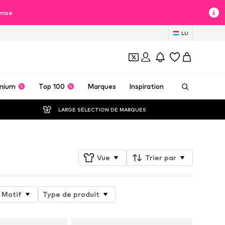
mise
LU
mium
Top 100
Marques
Inspiration
LARGE SÉLECTION DE MARQUES
Vue
Trier par
Motif
Type de produit