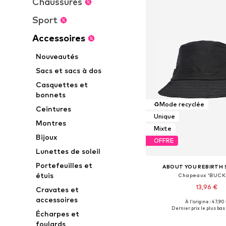
Chaussures
Sport
Accessoires
Nouveautés
Sacs et sacs à dos
Casquettes et
bonnets
♻️
Mode recyclée
Ceintures
Unique
Montres
Mixte
Bijoux
OFFRE
Lunettes de soleil
Portefeuilles et
ABOUT YOU REBIRTH
étuis
Chapeaux 'BUCK
13,96 €
Cravates et
accessoires
À l'origine : 47,90
Tailles disponibles:
Dernier prix le plus bas 
Écharpes et
Ajouter au pa
foulards