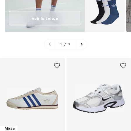
Voir la tenue
1
/
3
Mixte