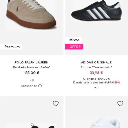
Mixte
Premium
OFFRE
POLO RALPH LAUREN
ADIDAS ORIGINALS
Baskets basses 'Befor'
Slip on 'Taekwondo'
135,00 €
33,96 €
À l'origine : 100,00 €
Dernier prix le plus bas :
41,94 €
-19%