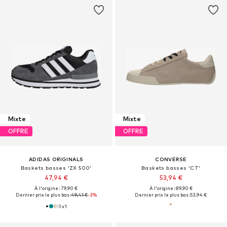
Mixte
Mixte
OFFRE
OFFRE
ADIDAS ORIGINALS
CONVERSE
Baskets basses 'ZX 500'
Baskets basses 'CT'
47,94 €
53,94 €
À l'origine : 79,90 €
À l'origine : 89,90 €
Dernier prix le plus bas :
49,41 €
-3%
Dernier prix le plus bas :
53,94 €
+
1