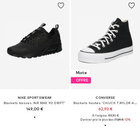
Mixte
OFFRE
NIKE SPORTSWEAR
CONVERSE
Baskets basses 'AIR MAX 90 DRIFT'
Baskets hautes 'CHUCK TAYLOR ALL STAR LIFT PLATFORM WIDE WIDTH'
149,00 €
62,93 €
À l'origine : 89,90 €
Dernier prix le plus bas :
71,91 €
-12%