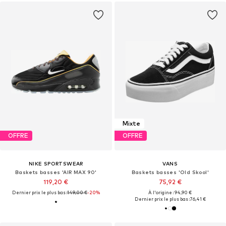
Mixte
OFFRE
OFFRE
NIKE SPORTSWEAR
VANS
Baskets basses 'AIR MAX 90'
Baskets basses 'Old Skool'
119,20 €
75,92 €
Dernier prix le plus bas :
149,00 €
-20%
À l'origine : 94,90 €
Dernier prix le plus bas :
76,41 €