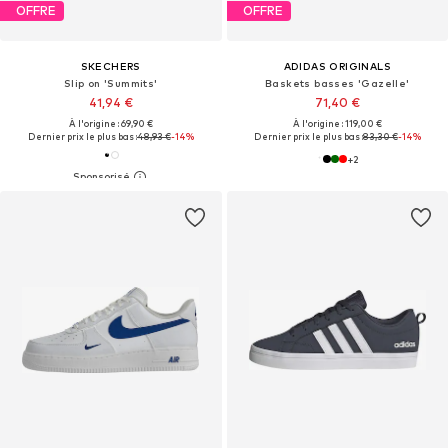
OFFRE
OFFRE
SKECHERS
ADIDAS ORIGINALS
Slip on 'Summits'
Baskets basses 'Gazelle'
41,94 €
71,40 €
À l'origine : 69,90 €
À l'origine : 119,00 €
Dernier prix le plus bas :
48,93 €
-14%
Dernier prix le plus bas :
83,30 €
-14%
+
2