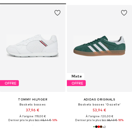
Mixte
OFFRE
OFFRE
TOMMY HILFIGER
ADIDAS ORIGINALS
Baskets basses
Baskets basses 'Gazelle'
37,96 €
53,94 €
À l'origine : 119,00 €
À l'origine : 120,00 €
Dernier prix le plus bas :
45,44 €
-16%
Dernier prix le plus bas :
66,43 €
-18%
+
2