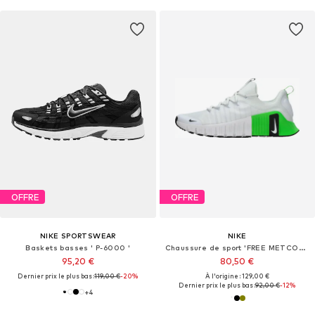
OFFRE
OFFRE
NIKE SPORTSWEAR
NIKE
Baskets basses ' P-6000 '
Chaussure de sport 'FREE METCON 6'
95,20 €
80,50 €
Dernier prix le plus bas :
119,00 €
-20%
À l'origine : 129,00 €
Dernier prix le plus bas :
92,00 €
-12%
+
4