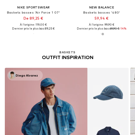
NIKE SPORTSWEAR
NEW BALANCE
Baskets basses 'Air Force 1 07'
Baskets basses '480'
De 89,25 €
59,94 €
À l'origine : 119,00 €
À l'origine : 99,90 €
Dernier prix le plus bas :
89,25 €
Dernier prix le plus bas :
69,90 €
-14%
BASKETS
OUTFIT INSPIRATION
Diego Alvarez