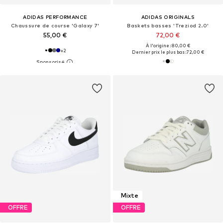
ADIDAS PERFORMANCE
ADIDAS ORIGINALS
Chaussure de course 'Galaxy 7'
Baskets basses 'Treziod 2.0'
55,00 €
72,00 €
À l'origine : 80,00 €
+
2
Dernier prix le plus bas :
72,00 €
Mixte
OFFRE
OFFRE