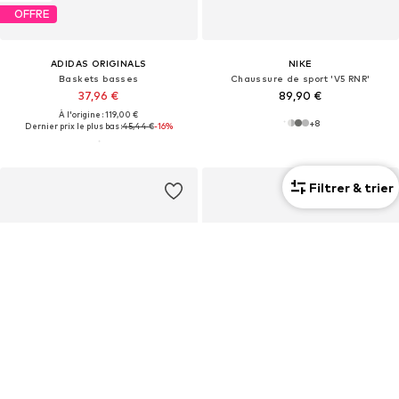
OFFRE
ADIDAS ORIGINALS
NIKE
Baskets basses
Chaussure de sport 'V5 RNR'
37,96 €
89,90 €
À l'origine : 119,00 €
+
8
Dernier prix le plus bas :
45,44 €
-16%
Filtrer & trier