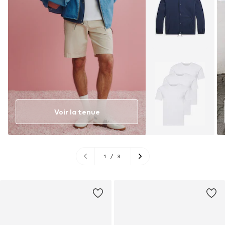
Voir la tenue
1
/
3