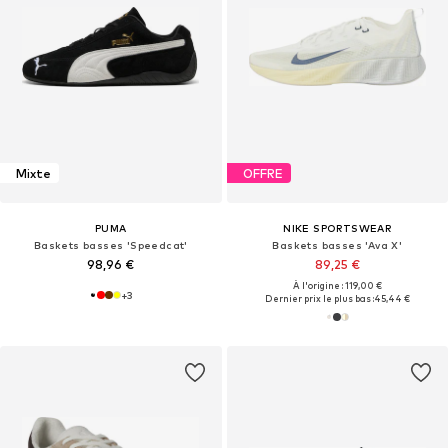
Mixte
OFFRE
PUMA
NIKE SPORTSWEAR
Baskets basses 'Speedcat'
Baskets basses 'Ava X'
98,96 €
89,25 €
À l'origine : 119,00 €
+
3
Dernier prix le plus bas :
45,44 €