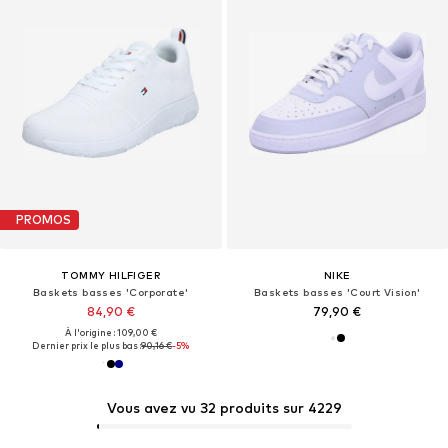
PROMOS
TOMMY HILFIGER
NIKE
Baskets basses 'Corporate'
Baskets basses 'Court Vision'
84,90 €
79,90 €
À l'origine : 109,00 €
Dernier prix le plus bas :
90,16 €
-5%
Vous avez vu 32 produits sur 4229