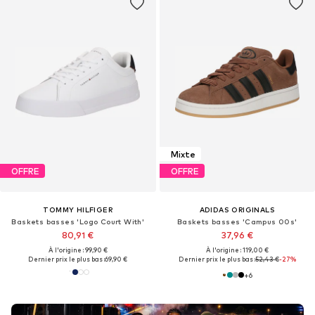
Mixte
OFFRE
OFFRE
TOMMY HILFIGER
ADIDAS ORIGINALS
Baskets basses 'Logo Court With'
Baskets basses 'Campus 00s'
80,91 €
37,96 €
À l'origine : 99,90 €
À l'origine : 119,00 €
Dernier prix le plus bas :
69,90 €
Dernier prix le plus bas :
52,43 €
-27%
+
6