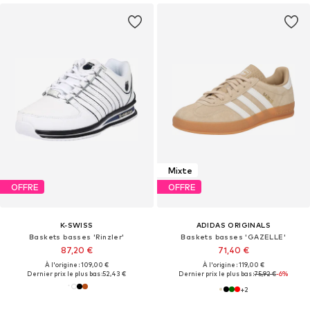
Mixte
OFFRE
OFFRE
K-SWISS
ADIDAS ORIGINALS
Baskets basses 'Rinzler'
Baskets basses 'GAZELLE'
87,20 €
71,40 €
À l'origine : 109,00 €
À l'origine : 119,00 €
Dernier prix le plus bas :
52,43 €
Dernier prix le plus bas :
75,92 €
-6%
+
2