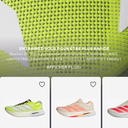
ENTRAÎNEZ-VOUS POUR ÊTRE PLUS RAPIDE
Boston 13 - Votre partenaire d'entraînement quotidien. AVEC
LIGHTSTRIKE PRO POUR LA RÉACTIVITÉ ET L'AMORTI ET ENERGY
RODS 2.0 POUR LE RETOUR D'ÉNERGIE AINSI QU'UNE TIGE EN MAILLE
AFFICHER PLUS
RESPIRANTE POUR UN SOUTIEN SUPPLÉMENTAIRE DANS UNE
CHAUSSURE D'ENTRAÎNEMENT INSPIRÉE DE LA COURSE.