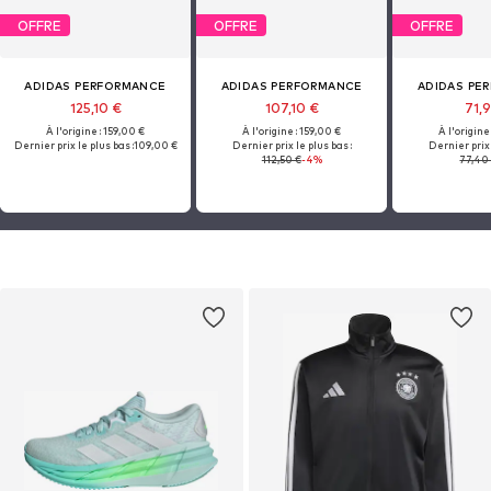
OFFRE
OFFRE
OFFRE
ADIDAS PERFORMANCE
ADIDAS PERFORMANCE
ADIDAS PE
125,10 €
107,10 €
71,
À l'origine : 159,00 €
À l'origine : 159,00 €
À l'origine
Dernier prix le plus bas :
109,00 €
Dernier prix le plus bas :
Dernier prix 
112,50 €
-4%
77,40