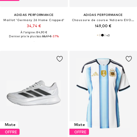
ADIDAS PERFORMANCE
ADIDAS PERFORMANCE
Maillot 'Germany 26 Home Cropped'
Chaussure de course 'Adizero EVO SL'
34,74 €
149,00 €
À l'origine : 84,90 €
+
3
Dernier prix le plus bas :
55,17 €
-37%
Mixte
Mixte
OFFRE
OFFRE