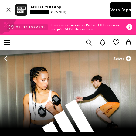
ABOUT YOU App
Vers l'app
(152.700)
Dernières promos d'été : Offres avec
03
J
17
H
02
M
40
S
jusqu'à 60% de remise
Suivre