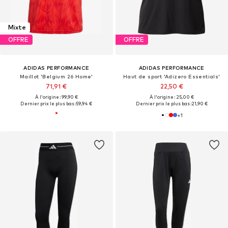
Mixte
OFFRE
OFFRE
ADIDAS PERFORMANCE
ADIDAS PERFORMANCE
Maillot 'Belgium 26 Home'
Haut de sport 'Adizero Essentials'
71,91 €
22,50 €
À l'origine : 99,90 €
À l'origine : 25,00 €
Dernier prix le plus bas :
59,94 €
Dernier prix le plus bas :
21,90 €
+
1