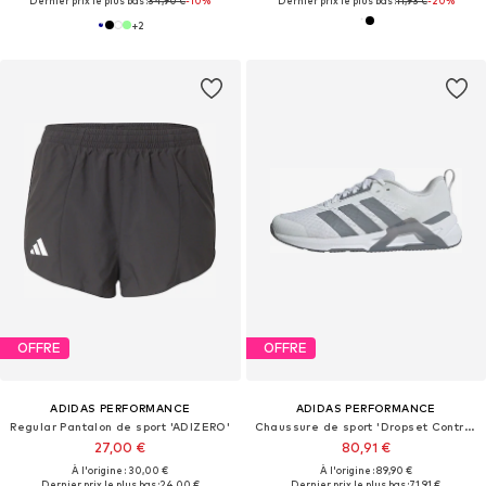
Dernier prix le plus bas :
34,90 €
-10%
Dernier prix le plus bas :
11,93 €
-20%
+
2
OFFRE
OFFRE
ADIDAS PERFORMANCE
ADIDAS PERFORMANCE
Regular Pantalon de sport 'ADIZERO'
Chaussure de sport 'Dropset Control'
27,00 €
80,91 €
À l'origine : 30,00 €
À l'origine : 89,90 €
Dernier prix le plus bas :
24,00 €
Dernier prix le plus bas :
71,91 €