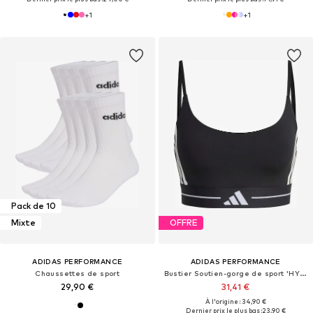
+
1
+
1
Pack de 10
Mixte
OFFRE
ADIDAS PERFORMANCE
ADIDAS PERFORMANCE
Chaussettes de sport
Bustier Soutien-gorge de sport 'HYG'
29,90 €
31,41 €
À l'origine : 34,90 €
Dernier prix le plus bas :
23,90 €