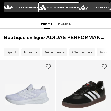
ADIDAS ORIGINALS
ADIDAS PERFORMANCE
ADIDAS TERREX
FEMME
HOMME
Boutique en ligne ADIDAS PERFORMANCE
Sport
Promos
Vêtements
Chaussures
Access