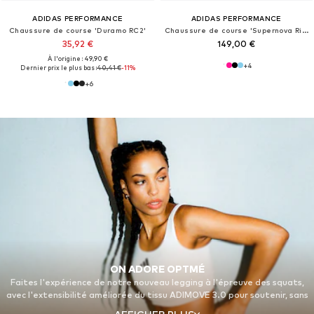
ADIDAS PERFORMANCE
ADIDAS PERFORMANCE
Chaussure de course 'Duramo RC2'
Chaussure de course 'Supernova Rise 3'
35,92 €
149,00 €
À l'origine : 49,90 €
+
4
Dernier prix le plus bas :
40,41 €
-11%
+
6
ON ADORE OPTMÉ
Faites l'expérience de notre nouveau legging à l'épreuve des squats,
avec l'extensibilité améliorée du tissu ADIMOVE 3.0 pour soutenir, sans
les restreindre, vos squats les plus profonds. Observez la ceinture