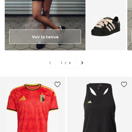
Voir la tenue
1
/
3